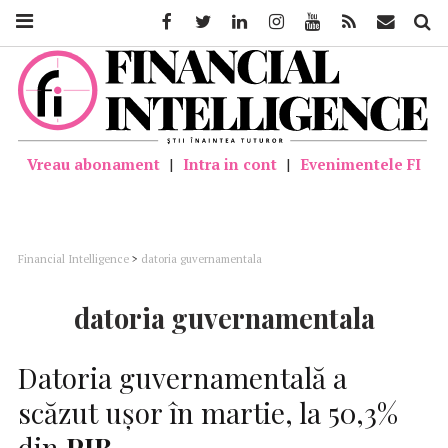
Facebook
Twitter
Linkedin
Instagram
Youtube
Feed
Mail
Căutar
Vreau abonament
|
Intra in cont
|
Evenimentele FI
Financial Intelligence
>
datoria guvernamentala
datoria guvernamentala
Datoria guvernamentală a
scăzut uşor în martie, la 50,3%
din
PIB