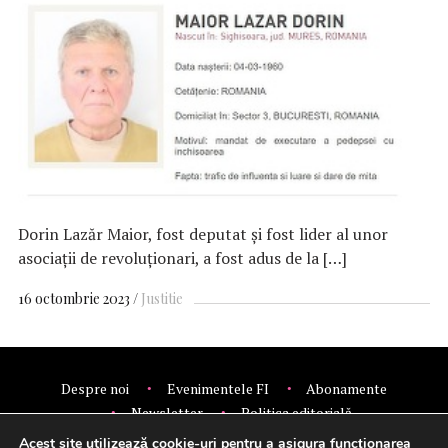
Dorin Lazăr Maior, fost deputat şi fost lider al unor
asociaţii de revoluţionari, a fost adus de la […]
16 octombrie 2023
Justitie
Despre noi
Evenimentele FI
Abonamente
Newsletter
Politica editorială
Politica de confidentialitate
Contact
Publicitate
Acest site utilizează cookie-uri pentru a asigura funcționarea