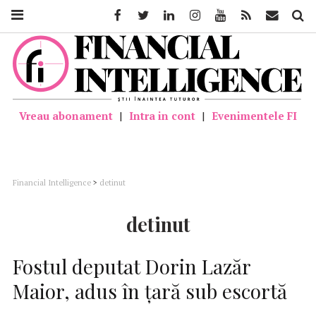
Facebook
Twitter
Linkedin
Instagram
Youtube
Feed
Mail
Căutar
Vreau abonament
|
Intra in cont
|
Evenimentele FI
Financial Intelligence
>
detinut
detinut
Fostul deputat Dorin Lazăr
Maior, adus în ţară sub escortă