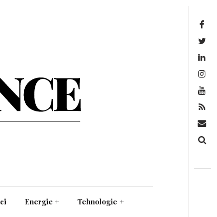
Facebook
Twitter
Linkedin
Instagram
Youtube
Feed
Mail
Căutare
ci
Energie
+
Tehnologie
+