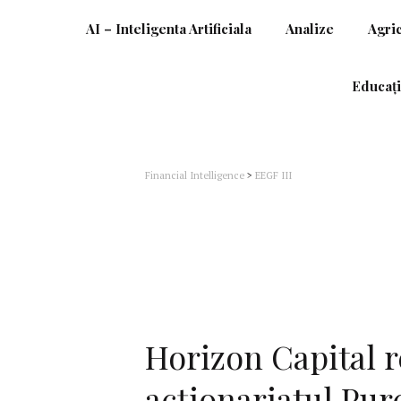
AI – Inteligenta Artificiala
Analize
Agri
Educați
Financial Intelligence
>
EEGF III
Horizon Capital r
acționariatul Pur