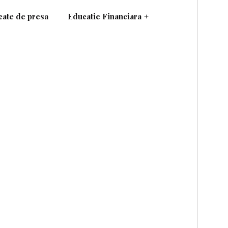
ate de presa
Educatie Financiara
+