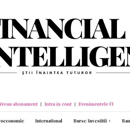
Vreau abonament
|
Intra in cont
|
Evenimentele FI
roeconomie
International
Burse/Investitii
+
Ban