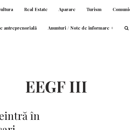
cultura
Real Estate
Aparare
Turism
Comunic
e antreprenorială
Anunturi / Note de informare
+
EEGF III
eintră în
cari