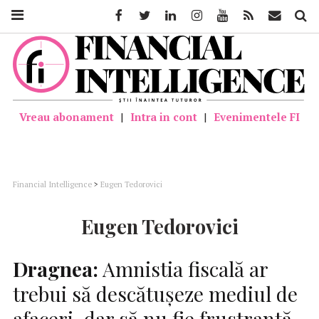
Facebook
Twitter
Linkedin
Instagram
Youtube
Feed
Mail
Căutar
Vreau abonament
|
Intra in cont
|
Evenimentele FI
Financial Intelligence
>
Eugen Tedorovici
Eugen Tedorovici
Dragnea:
Amnistia fiscală ar
trebui să descătușeze mediul de
afaceri, dar să nu fie frustrantă