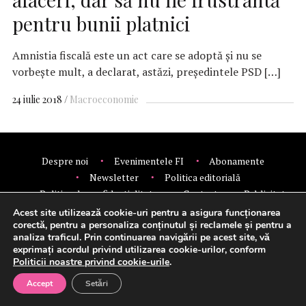
pentru bunii platnici
Amnistia fiscală este un act care se adoptă şi nu se
vorbeşte mult, a declarat, astăzi, președintele PSD […]
24 iulie 2018
Macroeconomie
Despre noi
Evenimentele FI
Abonamente
Newsletter
Politica editorială
Politica de confidentialitate
Contact
Publicitate
© 2026 Financial Intelligence.
Acest site utilizează cookie-uri pentru a asigura funcționarea
corectă, pentru a personaliza conținutul și reclamele și pentru a
analiza traficul. Prin continuarea navigării pe acest site, vă
exprimați acordul privind utilizarea cookie-urilor, conform
Setări cookie-uri
Politicii noastre privind cookie-urile
.
Accept
Setări