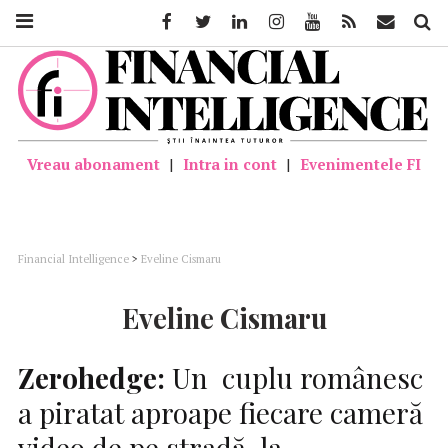
Facebook
Twitter
Linkedin
Instagram
Youtube
Feed
Mail
Căutar
Vreau abonament
|
Intra in cont
|
Evenimentele FI
Financial Intelligence
>
Eveline Cismaru
Eveline Cismaru
Zerohedge:
Un cuplu românesc
a piratat aproape fiecare cameră
video de pe stradă, la