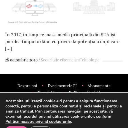
În 2017, în timp ce mass-media principală din SUA își
pierdea timpul urlând cu privire la potențiala implicare
[…]
28 octombrie 2019
Securitate cibernetica
Tehnologie
Despre noi
Evenimentele FI
Abonamente
Newsletter
Politica editorială
Politica de confidentialitate
Contact
Publicitate
Acest site utilizează cookie-uri pentru a asigura funcționarea
corectă, pentru a personaliza conținutul și reclamele și pentru a
© 2026 Financial Intelligence.
analiza traficul. Prin continuarea navigării pe acest site, vă
exprimați acordul privind utilizarea cookie-urilor, conform
Politicii noastre privind cookie-urile
.
Setări cookie-uri