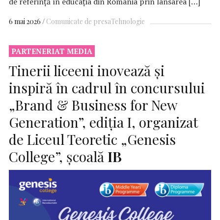
de referință în educația din România prin lansarea […]
6 mai 2026
Comunicate de presa
Tehnologie
PARTENERIAT MEDIA
Tinerii liceeni inovează și
inspiră în cadrul în concursului
„Brand & Business for New
Generation”, ediția I, organizat
de Liceul Teoretic „Genesis
College”, școală
IB