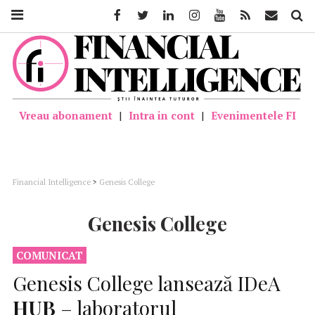
Facebook
Twitter
Linkedin
Instagram
Youtube
Feed
Mail
Căutar
Vreau abonament
|
Intra in cont
|
Evenimentele FI
Financial Intelligence
>
Genesis College
Genesis College
COMUNICAT
Genesis College lansează IDeA
HUB
– laboratorul