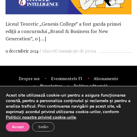
Liceul Teoretic „Genesis College” a fost gazda primei
ediții a concursului „Brand & Business for New
Generation”, o […]
9 decembrie 2024
Afaceri
Comunicate de presa
Despre noi
Evenimentele FI
Abonamente
Newsletter
Politica editorială
Politica de confidentialitate
Contact
Publicitate
Acest site utilizează cookie-uri pentru a asigura funcționarea
© 2026 Financial Intelligence.
corectă, pentru a personaliza conținutul și reclamele și pentru a
analiza traficul. Prin continuarea navigării pe acest site, vă
exprimați acordul privind utilizarea cookie-urilor, conform
Politicii noastre privind cookie-urile
.
Setări cookie-uri
Accept
Setări