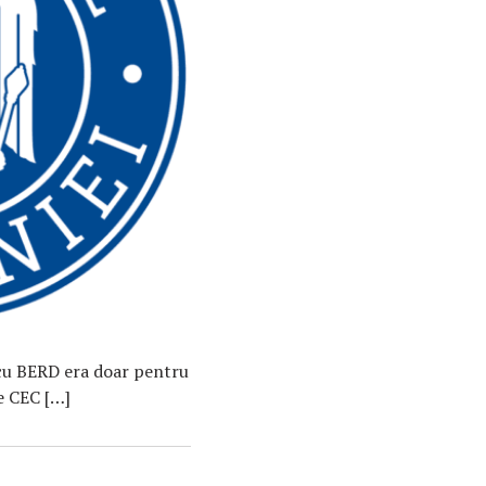
 cu BERD era doar pentru
le CEC […]