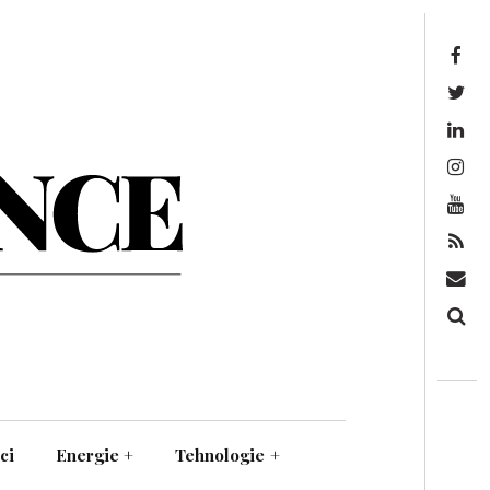
Facebook
Twitter
Linkedin
Instagram
Youtube
Feed
Mail
Căutare
ci
Energie
+
Tehnologie
+