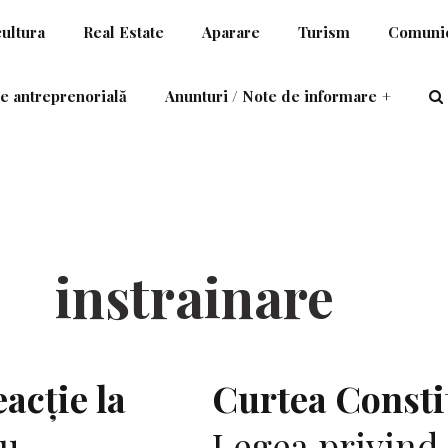
cultura
Real Estate
Aparare
Turism
Comunic
e antreprenorială
Anunturi / Note de informare
+
instrainare
acţie la
Curtea Consti
u
Legea privind