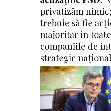
privatizăm nimic;
trebuie să fie acţ
majoritar în toat
companiile de in
strategic naţiona
F