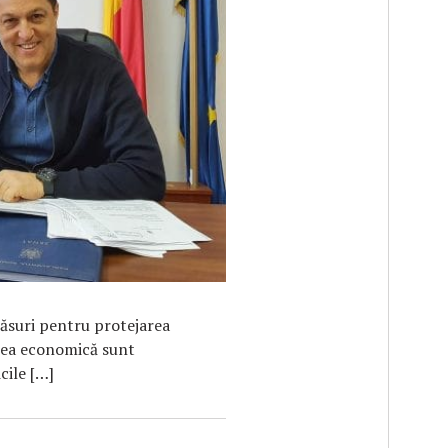
F
măsuri pentru protejarea
atea economică sunt
cile […]