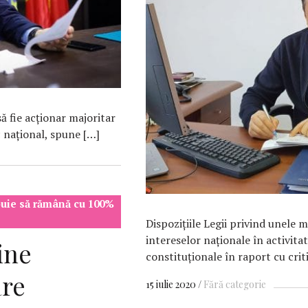
să fie acţionar majoritar
c naţional, spune […]
buie să rămână cu 100%
Dispoziţiile Legii privind unele 
intereselor naționale în activit
ine
constituţionale în raport cu criti
are
15 iulie 2020
Fără categorie