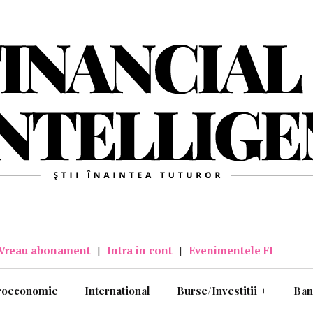
Vreau abonament
|
Intra in cont
|
Evenimentele FI
roeconomie
International
Burse/Investitii
+
Ban