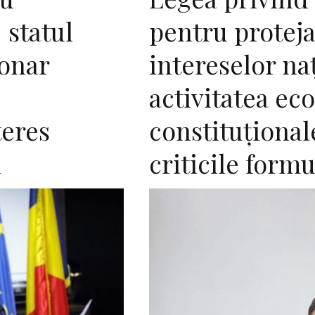
 statul
pentru protej
ionar
intereselor na
e
activitatea ec
teres
constituţional
l
criticile form