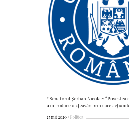
F
* Senatorul Şerban Nicolae: “Povestea
a introduce o «țeavă» prin care acțiuni
27 mai 2020
Politica