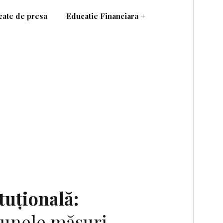
ate de presa
Educatie Financiara
+
tuţională:
 unele măsuri