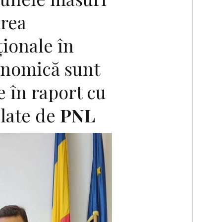
area
ționale în
onomică sunt
e în raport cu
ulate de
PNL