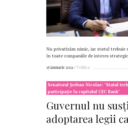
Nu privatizăm nimic, iar statul trebuie 
în toate companiile de interes strategi
15 ianuarie 2021
Politica
Senatorul Şerban Nicolae: "Statul tre
participație la capitalul CEC Bank"
Guvernul nu susț
adoptarea legii c