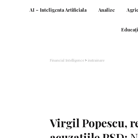
AI – Inteligenta Artificiala
Analize
Agri
Educați
Financial Intelligence
>
instrainare
Virgil Popescu, re
acuzaţiile PSD:
N