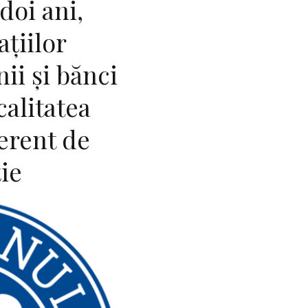
doi ani,
aţiilor
ii şi bănci
calitatea
ferent de
ţie