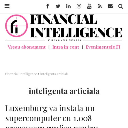
Facebook
Twitter
Linkedin
Instagram
Youtube
Feed
Mail
Căutar
Vreau abonament
|
Intra in cont
|
Evenimentele FI
Financial Intelligence
>
inteligenta articiala
inteligenta articiala
Luxemburg va instala un
supercomputer cu 1.008
procesoare grafice pentru