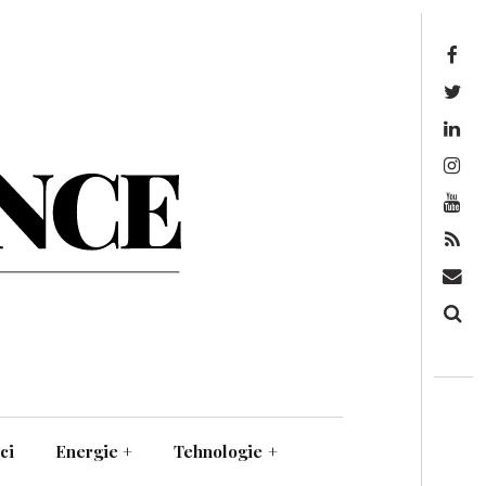
Facebook
Twitter
Linkedin
Instagram
Youtube
Feed
Mail
Căutare
ci
Energie
+
Tehnologie
+