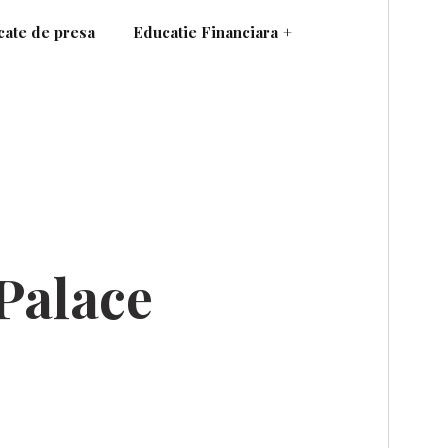
ate de presa
Educatie Financiara
+
Palace