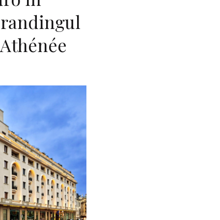
brandingul
 Athénée