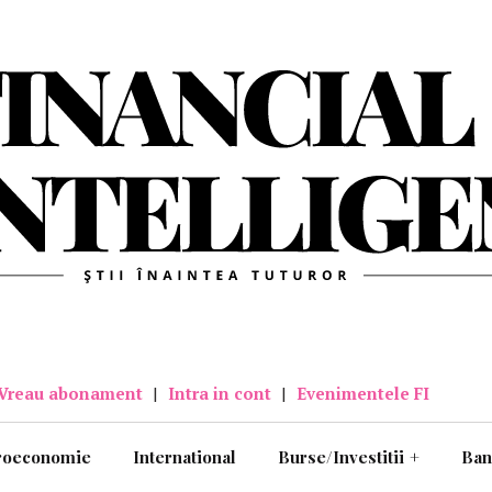
Vreau abonament
|
Intra in cont
|
Evenimentele FI
roeconomie
International
Burse/Investitii
+
Ban