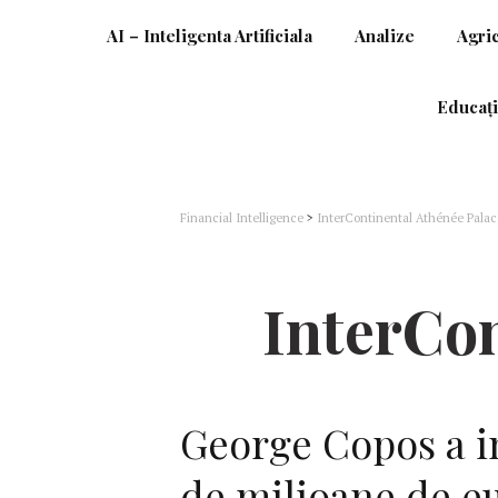
AI – Inteligenta Artificiala
Analize
Agri
Educați
Financial Intelligence
>
InterContinental Athénée Palac
InterCon
George Copos a in
de milioane de eu