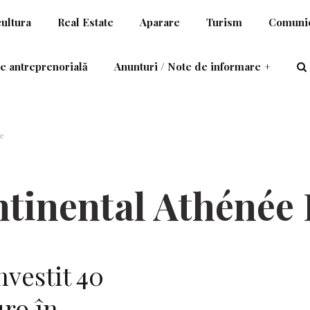
cultura
Real Estate
Aparare
Turism
Comunic
e antreprenorială
Anunturi / Note de informare
+
e
tinental Athénée 
vestit 40
ro în