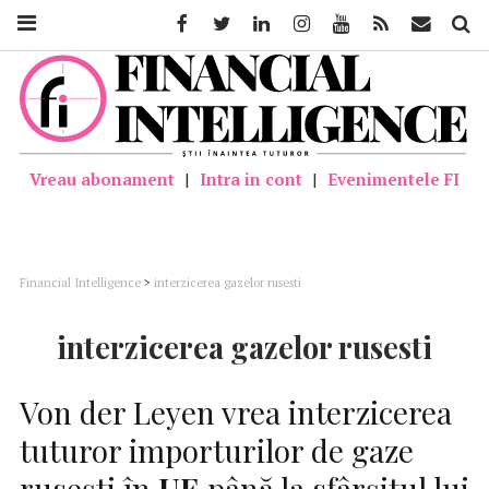
Facebook
Twitter
Linkedin
Instagram
Youtube
Feed
Mail
Căutar
Vreau abonament
|
Intra in cont
|
Evenimentele FI
Financial Intelligence
>
interzicerea gazelor rusesti
interzicerea gazelor rusesti
Von der Leyen vrea interzicerea
tuturor importurilor de gaze
rusești în
UE
până la sfârșitul lui