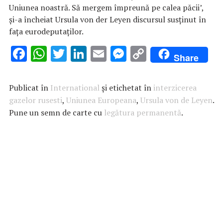
Uniunea noastră. Să mergem împreună pe calea păcii’,
și-a încheiat Ursula von der Leyen discursul susținut în
fața eurodeputaților.
F
W
T
Li
E
M
C
Share
ac
h
w
n
m
es
o
e
at
it
k
ai
se
p
Publicat în
International
și etichetat în
interzicerea
b
s
te
e
l
n
y
gazelor rusesti
,
Uniunea Europeana
,
Ursula von de Leyen
.
Pune un semn de carte cu
o
A
r
dI
legătura permanentă
g
Li
.
o
p
n
er
n
k
p
k