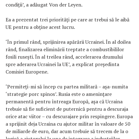
condiții’, a adăugat Von der Leyen.
Ea a prezentat trei priorități pe care ar trebui să le aibă
UE pentru a obține acest lucru.
‘În primul rând, sprijinirea apărării Ucrainei. În al doilea
rând, finalizarea eliminării treptate a combustibililor
fosili rusești. În al treilea rând, accelerarea drumului
spre aderarea Ucrainei la UE’, a explicat președinta
Comisiei Europene.
‘Permiteți-mi să încep cu partea militară – așa-numita
‘strategie porc spinos’. Rusia este o amenințare
permanentă pentru întreaga Europă, așa că Ucraina
trebuie să fie suficient de puternică pentru a descuraja
orice atac viitor – cu descurajare prin respingere. Europa
a sprijinit deja Ucraina cu ajutor militar în valoare de 50
de miliarde de euro, dar acum trebuie să trecem de la o
logică a ajutorului la una de integrare a industriilor