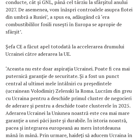
conducte, cât și GNL, până cel târziu la sfârșitul anului
2027. De asemenea, vom înăspri controalele asupra flotei
din umbră a Rusiei’, a spus ea, adăugând că ‘era
combustibililor fosili rusești în Europa se apropie de
sfârșit’.
Șefa CE a făcut apel totodată la accelerarea drumului
Ucrainei către aderarea la UE.
‘Aceasta nu este doar aspirația Ucrainei. Poate fi cea mai
puternică garanție de securitate. Și a fost un punct
central al ultimei mele întâlniri cu președintele
(ucrainean Volodimir) Zelenski la Roma. Lucrăm din greu
cu Ucraina pentru a deschide primul cluster de negocieri
de aderare și pentru a deschide toate clusterele în 2025.
Aderarea Ucrainei la Uniunea noastră este cea mai mare
garanție a unei păci juste și durabile. În istoria noastră,
pacea și integrarea europeană au mers întotdeauna
mână în mână. Prin urmare, haideți să aducem Ucraina în