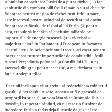
subminăm capacitatea Rusiei de a purta război (…) Iar
veniturile din combustibilii fosili rămân o sursă cheie de
finanțare pentru mașina de război rusă. Prin urmare,
este interesul nostru principal de securitate să oprim
finanțarea cufărului de război al lui Putin. Și, pentru
asta, trebuie să încetăm să cheltuim miliarde pe
importurile de energie rusească. Știu că există o
majoritate clară în Parlamentul European în favoarea
acestui lucru. În noiembrie anul trecut, ați votat pentru
interzicerea tuturor importurilor de combustibili fosili
rusești. Președinția poloneză (a Consiliului UE – n.r.)
lucrează din greu pentru aceasta’, a mai declarat ea în
fața eurodeputaților.
‘Dar unii încă spun că ar trebui să redeschidem robinetul
gazului și petrolului rusesc. Aceasta ar fi o greșeală de
proporții istorice. Și nu vom lăsa să se întâmple. Rusia a
dovedit, în repetate rânduri, că nu este un furnizor de
încredere. Putin a redus deja fluxurile de gaze către