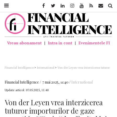
Facebook
Twitter
Linkedin
Instagram
Youtube
Feed
Mail
Căutar
Vreau abonament
|
Intra in cont
|
Evenimentele FI
Financial Intelligence
>
International
>
Von der Leyen vrea interzicerea tuturor
importurilor de gaze rusești în UE până la sfârșitul lui 2027
Financial Intelligence
7 mai 2025, 11:40
International
Update articol:
07.05.2025, 11:40
Von der Leyen vrea interzicerea
tuturor importurilor de gaze