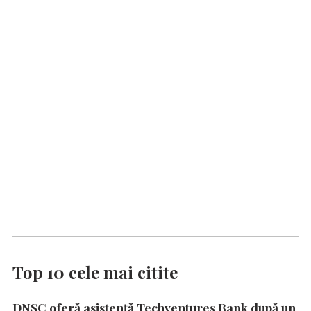
Top 10 cele mai citite
DNSC oferă asistență Techventures Bank după un