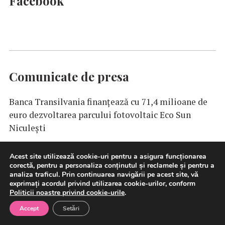
Facebook
Comunicate de presa
Banca Transilvania finanțează cu 71,4 milioane de
euro dezvoltarea parcului fotovoltaic Eco Sun
Niculești
Acest site utilizează cookie-uri pentru a asigura funcționarea
corectă, pentru a personaliza conținutul și reclamele și pentru a
analiza traficul. Prin continuarea navigării pe acest site, vă
ING
Bank România lansează SAFEbutton, funcţie
exprimați acordul privind utilizarea cookie-urilor, conform
care permite blocarea accesului la cont din
Politicii noastre privind cookie-urile
.
Home’Bank
Accept
Setări