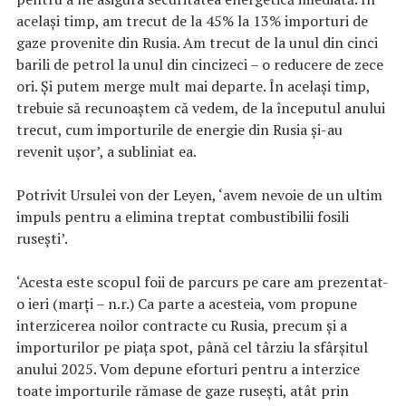
același timp, am trecut de la 45% la 13% importuri de
gaze provenite din Rusia. Am trecut de la unul din cinci
barili de petrol la unul din cincizeci – o reducere de zece
ori. Și putem merge mult mai departe. În același timp,
trebuie să recunoaștem că vedem, de la începutul anului
trecut, cum importurile de energie din Rusia și-au
revenit ușor’, a subliniat ea.
Potrivit Ursulei von der Leyen, ‘avem nevoie de un ultim
impuls pentru a elimina treptat combustibilii fosili
rusești’.
‘Acesta este scopul foii de parcurs pe care am prezentat-
o ieri (marți – n.r.) Ca parte a acesteia, vom propune
interzicerea noilor contracte cu Rusia, precum și a
importurilor pe piața spot, până cel târziu la sfârșitul
anului 2025. Vom depune eforturi pentru a interzice
toate importurile rămase de gaze rusești, atât prin