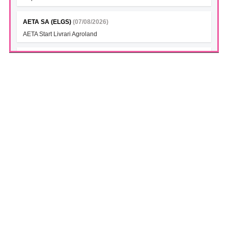
AETA SA (ELGS)
(07/08/2026)
AETA Start Livrari Agroland
INTERCAPITAL BET-TRN UCITS ETF (ICBETNETF)
(07/08/2026)
VAN la data 06.08.2026
INTERCAPITAL CROBEX10TR UCITS ETF (ICCROETF)
(07/08/2026)
VAN la data 06.08.2026