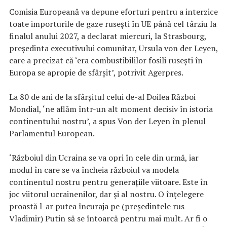
Comisia Europeană va depune eforturi pentru a interzice
toate importurile de gaze rusești în UE până cel târziu la
finalul anului 2027, a declarat miercuri, la Strasbourg,
președinta executivului comunitar, Ursula von der Leyen,
care a precizat că ‘era combustibililor fosili rusești în
Europa se apropie de sfârșit’, potrivit Agerpres.
La 80 de ani de la sfârșitul celui de-al Doilea Război
Mondial, ‘ne aflăm într-un alt moment decisiv în istoria
continentului nostru’, a spus Von der Leyen în plenul
Parlamentul European.
‘Războiul din Ucraina se va opri în cele din urmă, iar
modul în care se va încheia războiul va modela
continentul nostru pentru generațiile viitoare. Este în
joc viitorul ucrainenilor, dar și al nostru. O înțelegere
proastă l-ar putea încuraja pe (președintele rus
Vladimir) Putin să se întoarcă pentru mai mult. Ar fi o