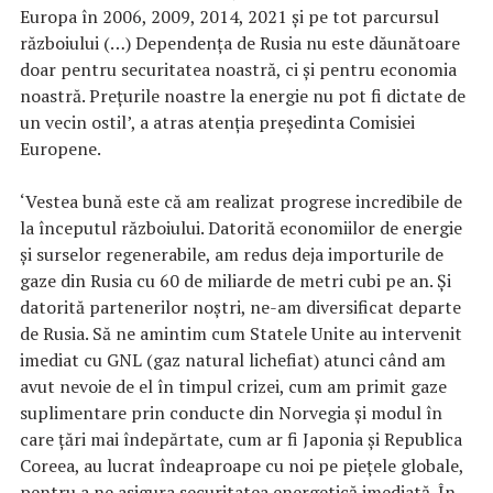
Europa în 2006, 2009, 2014, 2021 și pe tot parcursul
războiului (…) Dependența de Rusia nu este dăunătoare
doar pentru securitatea noastră, ci și pentru economia
noastră. Prețurile noastre la energie nu pot fi dictate de
un vecin ostil’, a atras atenția președinta Comisiei
Europene.
‘Vestea bună este că am realizat progrese incredibile de
la începutul războiului. Datorită economiilor de energie
și surselor regenerabile, am redus deja importurile de
gaze din Rusia cu 60 de miliarde de metri cubi pe an. Și
datorită partenerilor noștri, ne-am diversificat departe
de Rusia. Să ne amintim cum Statele Unite au intervenit
imediat cu GNL (gaz natural lichefiat) atunci când am
avut nevoie de el în timpul crizei, cum am primit gaze
suplimentare prin conducte din Norvegia și modul în
care țări mai îndepărtate, cum ar fi Japonia și Republica
Coreea, au lucrat îndeaproape cu noi pe piețele globale,
pentru a ne asigura securitatea energetică imediată. În