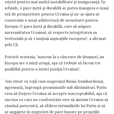
rețetă pentru mai multă instabilitate și nesiguranță. În
schimb, o pace justă și durabilă ar putea inaugura o nouă
eră de prosperitate pentru Ucraina și ne-ar ajuta să
construim o nouă arhitectură de securitate pentru
Europa. O pace justă și durabilă, care să asigure
suveranitatea Ucrainei, să respecte integritatea sa
teritorială și să-i susțină aspirațiile europene’, a afirmat
șefa CE.
Potrivit acesteia, ‘suntem la o răscruce de drumuri, iar
Europa are o miză uriașă, așa că trebuie să facem tot
posibilul pentru a întări poziția Ucrainei’.
‘Am văzut cu toții cum negociază Rusia: bombardează,
agresează, îngroapă promisiunile sub dărâmături. Putin
vrea să forțeze Ucraina să accepte inacceptabilul, așa că
sarcina cu care ne confruntăm este să ajutăm Ucraina să
rămână puternică, să sfideze intimidările lui Putin și să
se angajeze în negocieri de pace bazate pe propriile