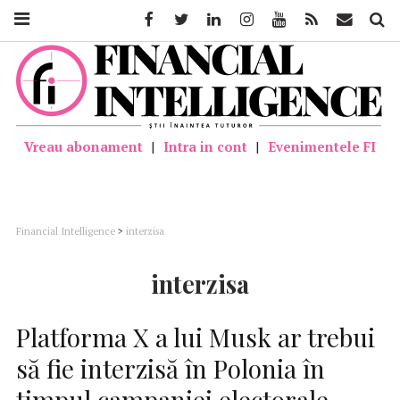
Facebook
Twitter
Linkedin
Instagram
Youtube
Feed
Mail
Căutar
Vreau abonament
|
Intra in cont
|
Evenimentele FI
Financial Intelligence
>
interzisa
interzisa
Platforma X a lui Musk ar trebui
să fie interzisă în Polonia în
timpul campaniei electorale,