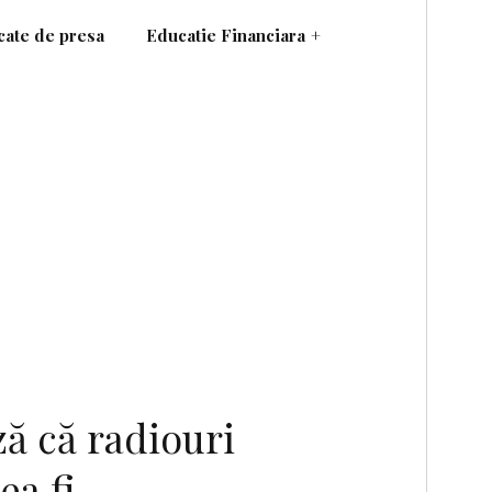
ate de presa
Educatie Financiara
+
ă că radiouri
ea fi