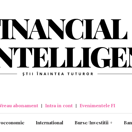
Vreau abonament
|
Intra in cont
|
Evenimentele FI
roeconomie
International
Burse/Investitii
+
Ban