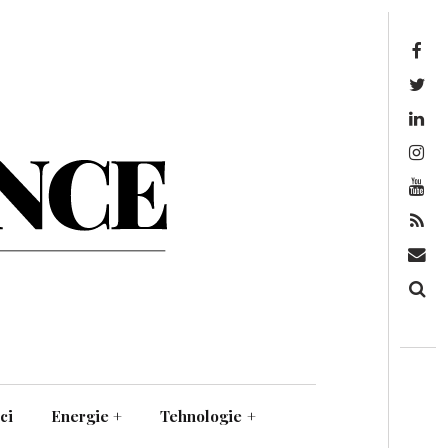
Facebook
Twitter
Linkedin
Instagram
Youtube
Feed
Mail
Căutare
ci
Energie
+
Tehnologie
+