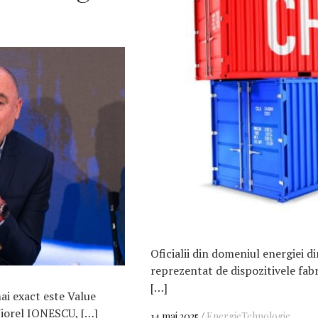
Oficialii din domeniul energiei d
reprezentat de dispozitivele fabr
[…]
ai exact este Value
iorel IONESCU, […]
14 mai 2025
Energie
Tehnologie