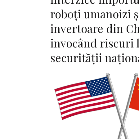
roboți umanoizi ș
invertoare din Ch
invocând riscuri 
securității națion
F