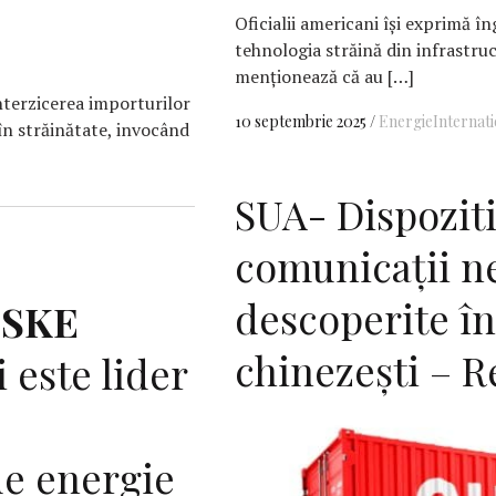
Oficialii americani își exprimă în
tehnologia străină din infrastru
menționează că au […]
terzicerea importurilor
10 septembrie 2025
Energie
Internati
în străinătate, invocând
SUA- Dispozit
comunicații n
descoperite în
,
SKE
chinezești – R
este lider
e energie