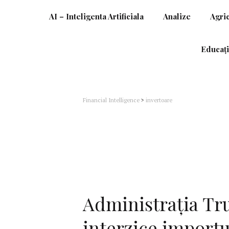
AI – Inteligenta Artificiala
Analize
Agri
Educați
Financial Intelligence
>
invertoare
Administrația T
interzice importu