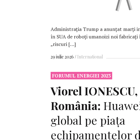
Administrația Trump a anunțat marți in
în SUA de roboți umanoizi noi fabricați 
„riscuri […]
29 iulie 2026
International
FORUMUL ENERGIEI 2023
Viorel IONESCU
România:
Huawei 
global pe piața
echipamentelor d