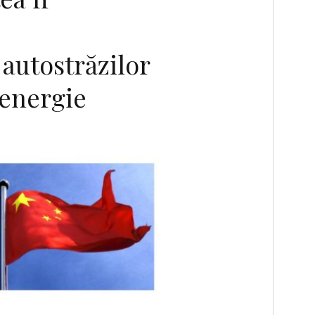
 autostrăzilor
 energie
F