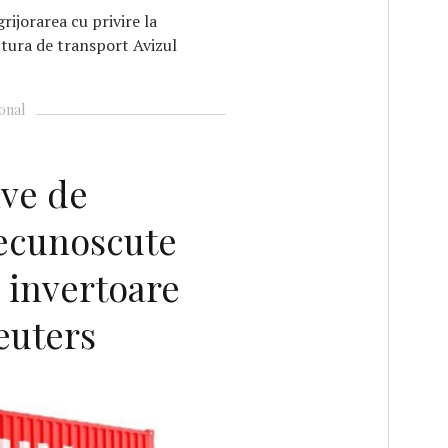
grijorarea cu privire la
ctura de transport Avizul
onal
ive de
ecunoscute
 invertoare
euters