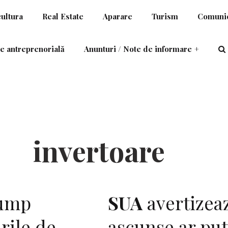
cultura
Real Estate
Aparare
Turism
Comunic
e antreprenorială
Anunturi / Note de informare
+
invertoare
rump
SUA
avertizeaz
rile de
ascunse ar put