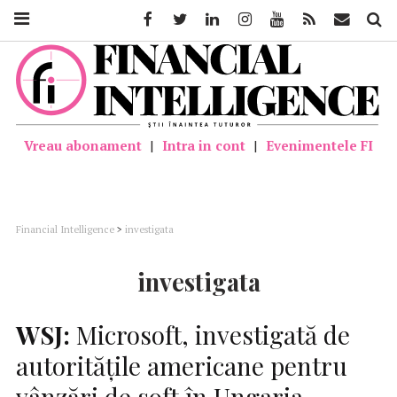
Facebook
Twitter
Linkedin
Instagram
Youtube
Feed
Mail
Căutar
Vreau abonament
|
Intra in cont
|
Evenimentele FI
Financial Intelligence
>
investigata
investigata
WSJ:
Microsoft, investigată de
autorităţile americane pentru
vânzări de soft în Ungaria