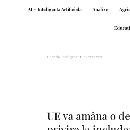
AI – Inteligenta Artificiala
Analize
Agri
Educați
Financial Intelligence
>
investitii verzi
UE
va amâna o de
privire la includ