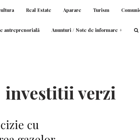
cultura
Real Estate
Aparare
Turism
Comunic
e antreprenorială
Anunturi / Note de informare
+
investitii verzi
cizie cu
erea gazelor