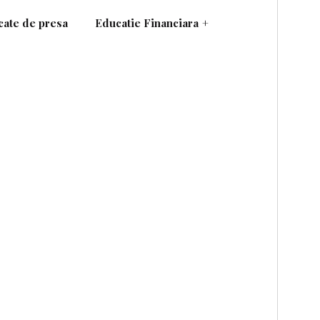
ate de presa
Educatie Financiara
+