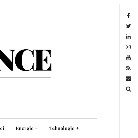
Facebook
Twitter
Linkedin
Instagram
Youtube
Feed
Mail
Căutare
ci
Energie
+
Tehnologie
+