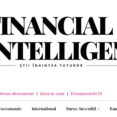
Vreau abonament
|
Intra in cont
|
Evenimentele FI
roeconomie
International
Burse/Investitii
+
Ban