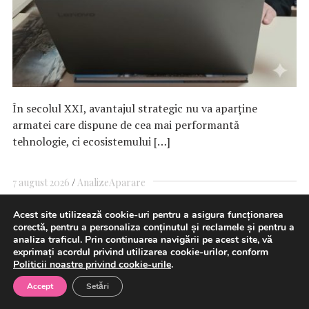
În secolul XXI, avantajul strategic nu va aparține
armatei care dispune de cea mai performantă
tehnologie, ci ecosistemului […]
7 august 2026
Analize
Aparare
Acest site utilizează cookie-uri pentru a asigura funcționarea
corectă, pentru a personaliza conținutul și reclamele și pentru a
Ministerul Energiei anunţă că a
analiza traficul. Prin continuarea navigării pe acest site, vă
exprimați acordul privind utilizarea cookie-urilor, conform
emis o alertă timpurie către
Politicii noastre privind cookie-urile
.
Accept
Setări
Comisia Europeană în contextul