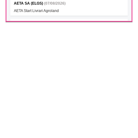
AETA SA (ELGS)
(07/08/2026)
AETA Start Livrari Agroland
INTERCAPITAL BET-TRN UCITS ETF (ICBETNETF)
(07/08/2026)
VAN la data 06.08.2026
INTERCAPITAL CROBEX10TR UCITS ETF (ICCROETF)
(07/08/2026)
VAN la data 06.08.2026