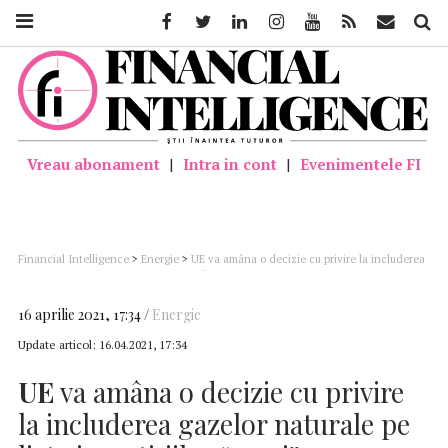
Facebook
Twitter
Linkedin
Instagram
Youtube
Feed
Mail
Căutar
Vreau abonament
|
Intra in cont
|
Evenimentele FI
Financial Intelligence
>
Energie
>
UE va amâna o decizie cu privire la includerea
gazelor naturale pe lista investiţiilor “verzi”
16 aprilie 2021, 17:34
Energie
Update articol:
16.04.2021, 17:34
UE
va amâna o decizie cu privire
la includerea gazelor naturale pe