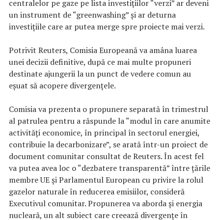
centralelor pe gaze pe lista investiţiilor “verzi” ar deveni
un instrument de “greenwashing” şi ar deturna
investiţiile care ar putea merge spre proiecte mai verzi.
Potrivit Reuters, Comisia Europeană va amâna luarea
unei decizii definitive, după ce mai multe propuneri
destinate ajungerii la un punct de vedere comun au
eşuat să acopere divergenţele.
Comisia va prezenta o propunere separată în trimestrul
al patrulea pentru a răspunde la “modul în care anumite
activităţi economice, în principal în sectorul energiei,
contribuie la decarbonizare”, se arată într-un proiect de
document comunitar consultat de Reuters. În acest fel
va putea avea loc o “dezbatere transparentă” între ţările
membre UE şi Parlamentul European cu privire la rolul
gazelor naturale în reducerea emisiilor, consideră
Executivul comunitar. Propunerea va aborda şi energia
nucleară, un alt subiect care creează divergenţe în