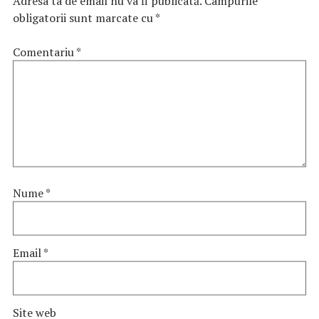
Adresa ta de email nu va fi publicată.
Câmpurile
obligatorii sunt marcate cu
*
Comentariu
*
Nume
*
Email
*
Site web