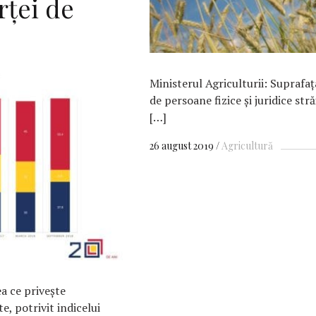
rţei de
Ministerul Agriculturii: Suprafaţ
de persoane fizice şi juridice st
[…]
26 august 2019
Agricultură
a ce privește
e, potrivit indicelui