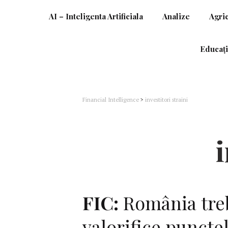
AI – Inteligenta Artificiala
Analize
Agri
Educați
Financial Intelligence
>
investitori straini
i
FIC:
România treb
valorifice punctel