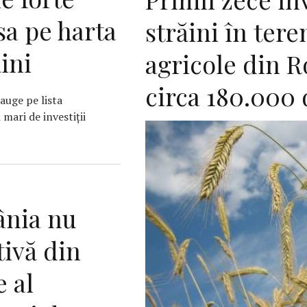
sa pe harta
străini în tere
ăini
agricole din 
circa 180.000
auge pe lista
mari de investiţii
nia nu
tivă din
 al