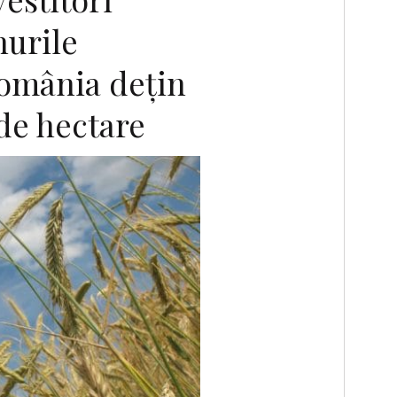
nurile
România deţin
 de hectare
F