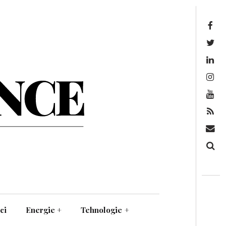
Facebook
Twitter
Linkedin
Instagram
Youtube
Feed
Mail
Căutare
ci
Energie
+
Tehnologie
+