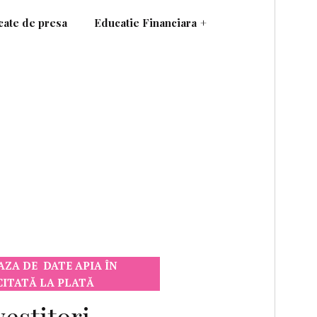
ate de presa
Educatie Financiara
+
AZA DE DATE APIA ÎN
ICITATĂ LA PLATĂ
vestitori