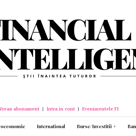
Vreau abonament
|
Intra in cont
|
Evenimentele FI
roeconomie
International
Burse/Investitii
+
Ban