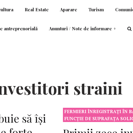
cultura
Real Estate
Aparare
Turism
Comunic
e antreprenorială
Anunturi / Note de informare
+
nvestitori straini
FERMIERI ÎNREGISTRAŢI ÎN B
uie să îşi
FUNCŢIE DE SUPRAFAŢA SOL
e forte
Primii zece in