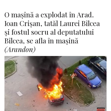
O maşină a explodat în Arad.
Ioan Crișan, tatăl Laurei Bîlcea
și fostul socru al deputatului
Bîlcea, se afla în mașină
(Arandon)