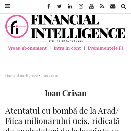
Facebook
Twitter
Linkedin
Instagram
Youtube
Feed
Mail
Căutar
Vreau abonament
|
Intra in cont
|
Evenimentele FI
Financial Intelligence
>
Ioan Crisan
Ioan Crisan
Atentatul cu bombă de la Arad/
Fiica milionarului ucis, ridicată
de anchetatori de la locuinţa sa