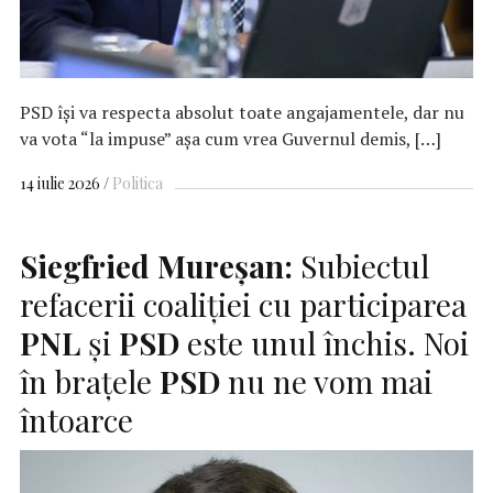
PSD îşi va respecta absolut toate angajamentele, dar nu
va vota “la impuse” aşa cum vrea Guvernul demis, […]
14 iulie 2026
Politica
Siegfried Mureşan:
Subiectul
refacerii coaliţiei cu participarea
PNL
şi
PSD
este unul închis. Noi
în braţele
PSD
nu ne vom mai
întoarce