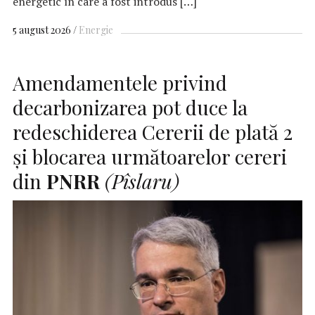
energetic în care a fost introdus […]
5 august 2026
Energie
Amendamentele privind
decarbonizarea pot duce la
redeschiderea Cererii de plată 2
şi blocarea următoarelor cereri
din
PNRR
(Pîslaru)