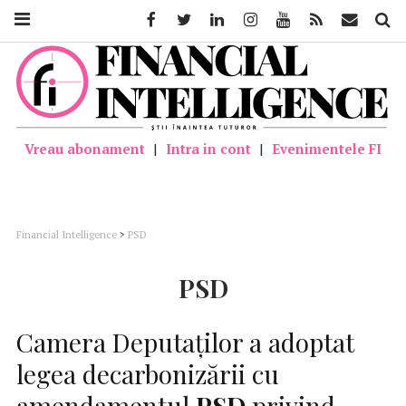
Facebook
Twitter
Linkedin
Instagram
Youtube
Feed
Mail
Căutar
Vreau abonament
|
Intra in cont
|
Evenimentele FI
Financial Intelligence
>
PSD
PSD
Camera Deputaților a adoptat
legea decarbonizării cu
amendamentul
PSD
privind