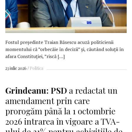
Fostul preşedinte Traian Băsescu acuză politicienii
momentului că ”orbecăie în decizii” şi, căutând soluţii în
afara Constituţiei, ”riscă […]
23 iulie 2026
Politica
Grindeanu:
PSD
a redactat un
amendament prin care
prorogăm până la 1 octombrie
2026 intrarea în vigoare a TVA-
ului de 21% pentru achiziţiile de