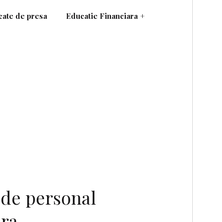
ate de presa
Educatie Financiara
+
 de personal
ara