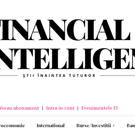
Vreau abonament
|
Intra in cont
|
Evenimentele FI
roeconomie
International
Burse/Investitii
+
Ban