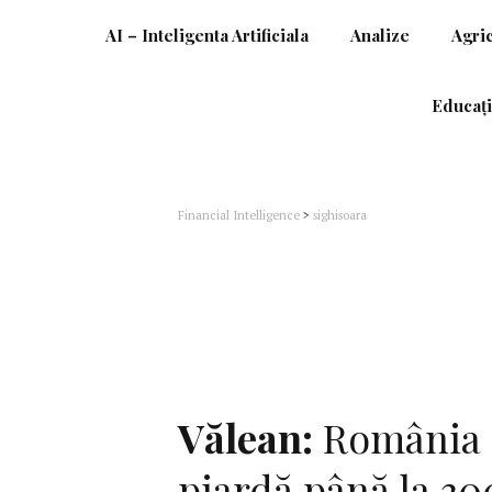
AI – Inteligenta Artificiala
Analize
Agri
Educați
Financial Intelligence
>
sighisoara
Vălean:
România r
piardă până la 30