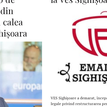
 din
 calea
hişoara
VES Sighişoare a demarat, încep
legale privind restructurarea pe