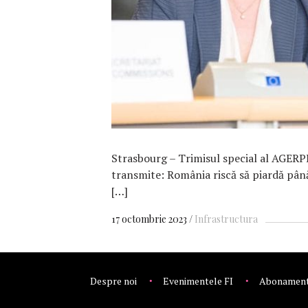
Strasbourg – Trimisul special al AGERP
transmite: România riscă să piardă până
[…]
17 octombrie 2023
Infrastructura
Despre noi
Evenimentele FI
Abonamen