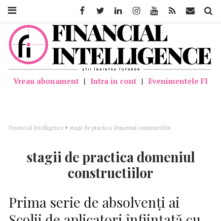
Facebook
Twitter
Linkedin
Instagram
Youtube
Feed
Mail
Căutar
Vreau abonament
|
Intra in cont
|
Evenimentele FI
Financial Intelligence
>
stagii de practica domeniul constructiilor
stagii de practica domeniul
constructiilor
Prima serie de absolvenți ai
Școlii de aplicatori înființată cu