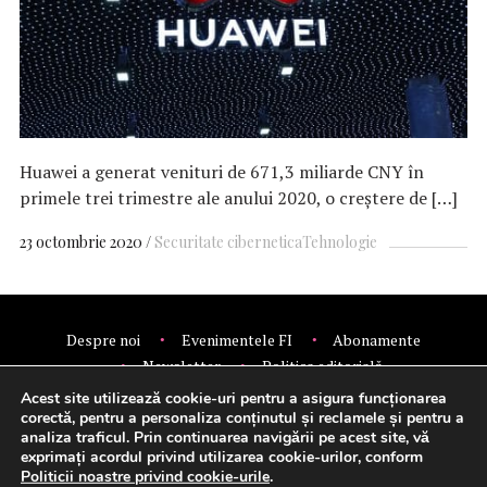
Huawei a generat venituri de 671,3 miliarde CNY în
primele trei trimestre ale anului 2020, o creștere de […]
23 octombrie 2020
Securitate cibernetica
Tehnologie
Despre noi
Evenimentele FI
Abonamente
Newsletter
Politica editorială
Politica de confidentialitate
Contact
Publicitate
Acest site utilizează cookie-uri pentru a asigura funcționarea
© 2026 Financial Intelligence.
corectă, pentru a personaliza conținutul și reclamele și pentru a
analiza traficul. Prin continuarea navigării pe acest site, vă
exprimați acordul privind utilizarea cookie-urilor, conform
Politicii noastre privind cookie-urile
.