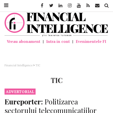
Facebook
Twitter
Linkedin
Instagram
Youtube
Feed
Mail
Căutar
Vreau abonament
|
Intra in cont
|
Evenimentele FI
Financial Intelligence
>
TIC
TIC
ADVERTORIAL
Eureporter:
Politizarea
sectorului telecomunicațiilor