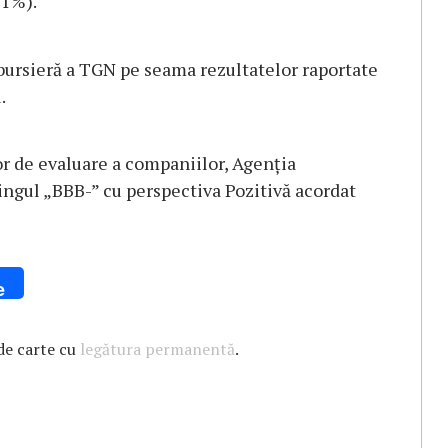
71%).
 bursieră a TGN pe seama rezultatelor raportate
.
lor de evaluare a companiilor, Agenția
ingul „BBB-” cu perspectiva Pozitivă acordat
e
de carte cu
legătura permanentă
.