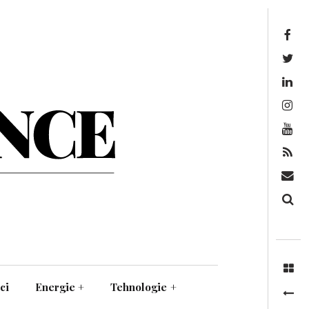
Facebook
Twitter
Linkedin
Instagram
Youtube
Feed
Mail
Căutare
ci
Energie
+
Tehnologie
+