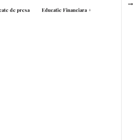
ate de presa
Educatie Financiara
+