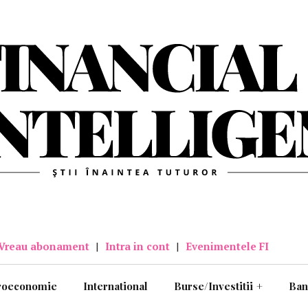
Vreau abonament
|
Intra in cont
|
Evenimentele FI
roeconomie
International
Burse/Investitii
+
Ban