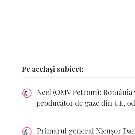
k
p
k
Pe același subiect:
Neel (OMV Petrom): România v
producător de gaze din UE, od
Primarul general Nicuşor Dan