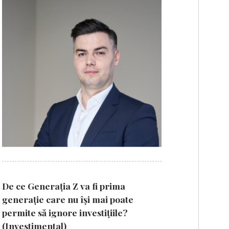
De ce Generația Z va fi prima
generație care nu își mai poate
permite să ignore investițiile?
(Investimental)