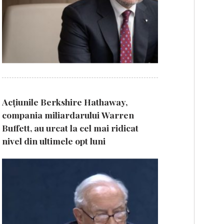
Acțiunile Berkshire Hathaway,
compania miliardarului Warren
Buffett, au urcat la cel mai ridicat
nivel din ultimele opt luni