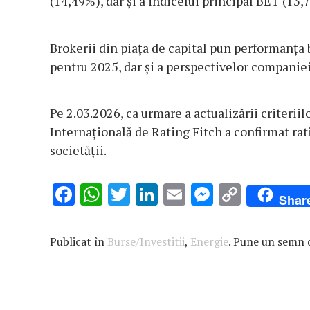
(14,49%), dar și a indicelui principal BET (13,
Brokerii din piața de capital pun performanța
pentru 2025, dar și a perspectivelor companiei
Pe 2.03.2026, ca urmare a actualizării criterii
Internațională de Rating Fitch a confirmat rat
societății.
F
W
T
Li
E
M
C
Shar
ac
h
w
n
m
es
o
e
at
it
k
ai
se
p
Publicat în
Burse/Investitii
,
Energie
. Pune un semn 
b
s
te
e
l
n
y
o
A
r
dI
g
Li
o
p
n
er
n