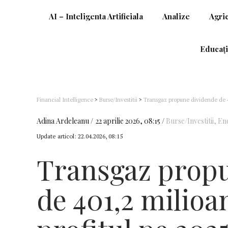
AI – Inteligenta Artificiala
Analize
Agri
Educați
Financial Intelligence
>
Burse/Investitii
>
Transgaz propune dividende de 40
Adina Ardeleanu
22 aprilie 2026, 08:15
Burse/Investitii
,
En
Update articol:
22.04.2026, 08:15
Transgaz prop
de 401,2 milioan