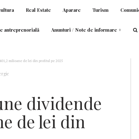
cultura
Real Estate
Aparare
Turism
Comunic
e antreprenorială
Anunturi / Note de informare
+
1,2 milioane de lei din profitul pe 2025
ergie
une dividende
e de lei din