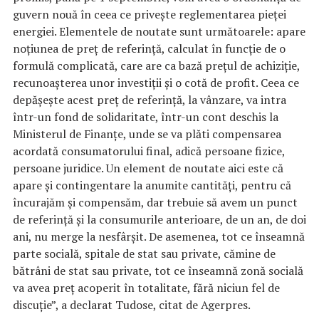
guvern nouă în ceea ce priveşte reglementarea pieţei
energiei. Elementele de noutate sunt următoarele: apare
noţiunea de preţ de referinţă, calculat în funcţie de o
formulă complicată, care are ca bază preţul de achiziţie,
recunoaşterea unor investiţii şi o cotă de profit. Ceea ce
depăşeşte acest preţ de referinţă, la vânzare, va intra
într-un fond de solidaritate, într-un cont deschis la
Ministerul de Finanţe, unde se va plăti compensarea
acordată consumatorului final, adică persoane fizice,
persoane juridice. Un element de noutate aici este că
apare şi contingentare la anumite cantităţi, pentru că
încurajăm şi compensăm, dar trebuie să avem un punct
de referinţă şi la consumurile anterioare, de un an, de doi
ani, nu merge la nesfârşit. De asemenea, tot ce înseamnă
parte socială, spitale de stat sau private, cămine de
bătrâni de stat sau private, tot ce înseamnă zonă socială
va avea preţ acoperit în totalitate, fără niciun fel de
discuţie”, a declarat Tudose, citat de Agerpres.