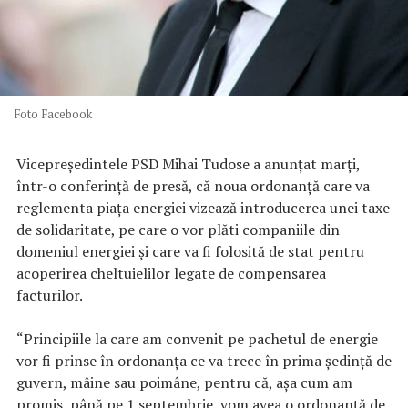
Foto Facebook
Vicepreşedintele PSD Mihai Tudose a anunţat marţi,
într-o conferinţă de presă, că noua ordonanţă care va
reglementa piaţa energiei vizează introducerea unei taxe
de solidaritate, pe care o vor plăti companiile din
domeniul energiei şi care va fi folosită de stat pentru
acoperirea cheltuielilor legate de compensarea
facturilor.
“Principiile la care am convenit pe pachetul de energie
vor fi prinse în ordonanţa ce va trece în prima şedinţă de
guvern, mâine sau poimâne, pentru că, aşa cum am
promis, până pe 1 septembrie, vom avea o ordonanţă de