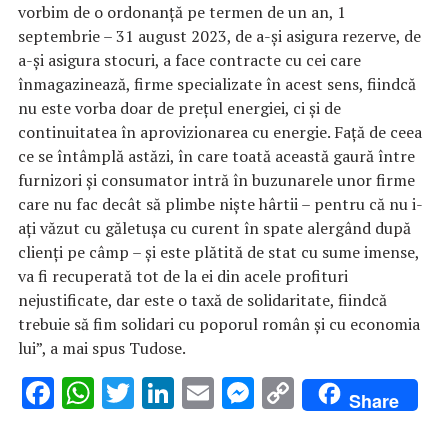
vorbim de o ordonanţă pe termen de un an, 1
septembrie – 31 august 2023, de a-şi asigura rezerve, de
a-şi asigura stocuri, a face contracte cu cei care
înmagazinează, firme specializate în acest sens, fiindcă
nu este vorba doar de preţul energiei, ci şi de
continuitatea în aprovizionarea cu energie. Faţă de ceea
ce se întâmplă astăzi, în care toată această gaură între
furnizori şi consumator intră în buzunarele unor firme
care nu fac decât să plimbe nişte hârtii – pentru că nu i-
aţi văzut cu găletuşa cu curent în spate alergând după
clienţi pe câmp – şi este plătită de stat cu sume imense,
va fi recuperată tot de la ei din acele profituri
nejustificate, dar este o taxă de solidaritate, fiindcă
trebuie să fim solidari cu poporul român şi cu economia
lui”, a mai spus Tudose.
F
W
T
Li
E
M
C
Share
ac
h
w
n
m
es
o