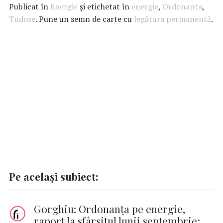
e
at
it
k
ai
se
p
Publicat în
Energie
și etichetat în
energie
,
Ordonanta
,
b
s
te
e
l
n
y
Tudose
. Pune un semn de carte cu
legătura permanentă
.
o
A
r
dI
g
Li
o
p
n
er
n
k
p
k
Pe același subiect:
Gorghiu: Ordonanţa pe energie,
raport la sfârşitul lunii septembrie;