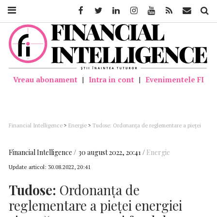
Facebook
Twitter
Linkedin
Instagram
Youtube
Feed
Mail
Căutar
Vreau abonament
|
Intra in cont
|
Evenimentele FI
Financial Intelligence
>
Energie
>
Tudose: Ordonanţa de reglementare a pieţei
energiei vizează crearea unui fond de solidaritate pentru compensarea facturilor
Financial Intelligence
30 august 2022, 20:41
Energie
Update articol:
30.08.2022, 20:41
Tudose:
Ordonanţa de
reglementare a pieţei energiei