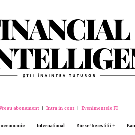
Vreau abonament
|
Intra in cont
|
Evenimentele FI
roeconomie
International
Burse/Investitii
+
Ban