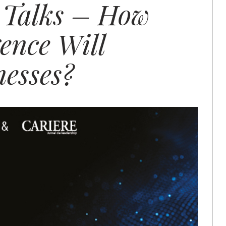
Talks – How
gence Will
esses?