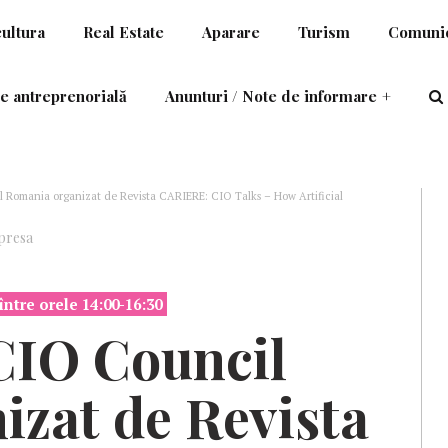
cultura
Real Estate
Aparare
Turism
Comunic
e antreprenorială
Anunturi / Note de informare
+
Romania organizat de Revista CARIERE: CIO Talks – How Artificial
presa
între orele 14:00-16:30
CIO
Council
zat de Revista