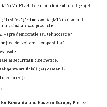
cială (AI). Nivelul de maturitate al inteligenței
le (AI) și învățării automate (ML) în domenii,
ntul, sănătate sau producție
 AI – spre democratie sau tehnocratie?
sprijine dezvoltarea companiilor?
 avansate
rare al securității cibernetice.
inteligența artificială (AI) oamenii?
ificială (AI)?
:
for Romania and Eastern Europe, Pierre