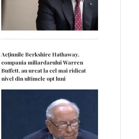
Acțiunile Berkshire Hathaway,
compania miliardarului Warren
Buffett, au urcat la cel mai ridicat
nivel din ultimele opt luni