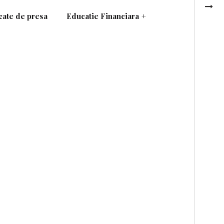
ate de presa
Educatie Financiara
+