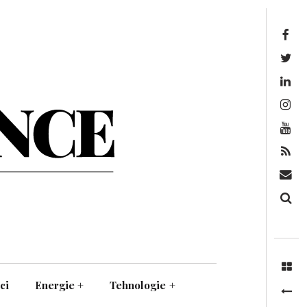
Facebook
Twitter
Linkedin
Instagram
Youtube
Feed
Mail
Căutare
ci
Energie
+
Tehnologie
+