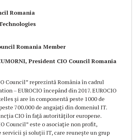
ncil Romania
 Technologies
Council Romania Member
UMORNI, President CIO Council Romania
CIO Council” reprezintă România în cadrul
iation – EUROCIO începând din 2017. EUROCIO
uxelles și are în componentă peste 1000 de
peste 700.000 de angajați din domeniul IT.
ncția CIO în față autorităților europene.
O Council” este o asociație non profit,
servicii și soluții IT, care reunește un grup