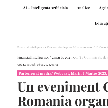
AI – Inteligenta Artificiala
Analize
Agri
Educați
Financial Intelligence
>
Comunicate de presa
>
Un eveniment CIO Council 
Intelligence Will Transform Businesses?
Financial Intelligence
2 martie 2023, 09:38
Comunicate de 
Update articol:
16.03.2023, 09:42
Parteneriat media/ Webcast, Marti, 7 Martie 2023, 
Un eveniment
Romania organi