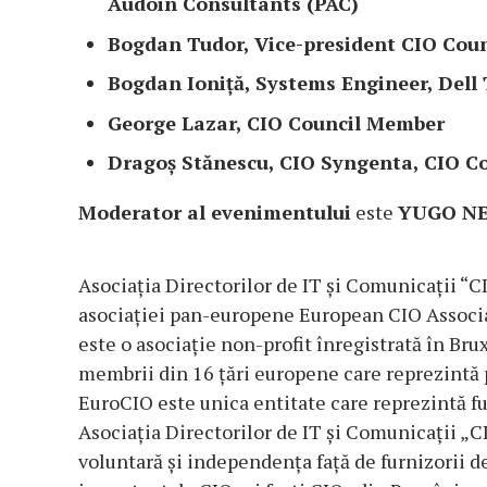
Audoin Consultants (PAC)
Bogdan Tudor
,
Vice-president CIO Cou
Bogdan Ioniță, Systems Engineer, Dell
George Lazar, CIO Council Member
Dragoș Stănescu
, CIO Syngenta, CIO 
Moderator al evenimentului
este
YUGO NE
Asociația Directorilor de IT și Comunicații “
asociației pan-europene European CIO Assoc
este o asociație non-profit înregistrată în Br
membrii din 16 țări europene care reprezintă 
EuroCIO este unica entitate care reprezintă fu
Asociația Directorilor de IT și Comunicații „CI
voluntară și independența față de furnizorii de 