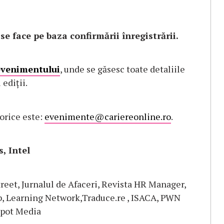
se face pe baza confirmării înregistrării.
evenimentului
, unde se găsesc toate detaliile
 ediții.
orice este:
evenimente@cariereonline.ro
.
, Intel
reet, Jurnalul de Afaceri, Revista HR Manager,
b, Learning Network,Traduce.re , ISACA, PWN
Spot Media