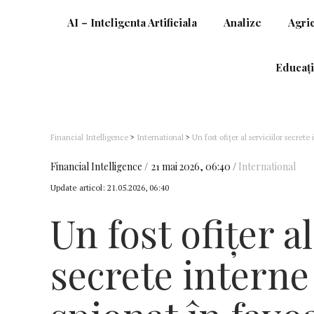
AI – Inteligenta Artificiala
Analize
Agri
Educați
Financial Intelligence
>
International
>
Un fost ofițer al serviciilor secrete
Marsalek, fost director de operațiuni al Wirecard
Financial Intelligence
21 mai 2026, 06:40
International
Update articol:
21.05.2026, 06:40
Un fost ofițer al
secrete interne