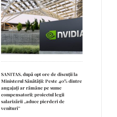
SANITAS, după opt ore de discuții la
Ministerul Sănătății: Peste 40% dintre
angajați ar rămâne pe sume
compensatorii; proiectul legii
salarizării „aduce pierderi de
venituri”