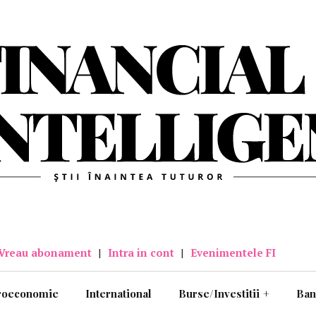
Vreau abonament
|
Intra in cont
|
Evenimentele FI
roeconomie
International
Burse/Investitii
+
Ban