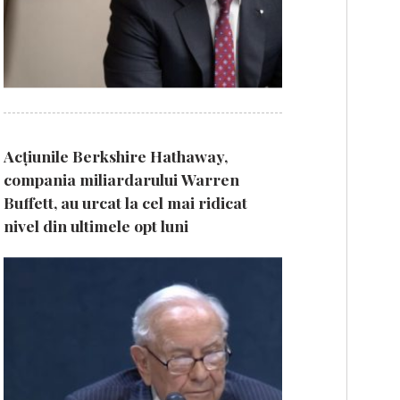
Acțiunile Berkshire Hathaway,
compania miliardarului Warren
Buffett, au urcat la cel mai ridicat
nivel din ultimele opt luni