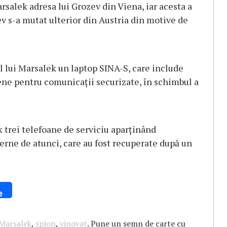
arsalek adresa lui Grozev din Viena, iar acesta a
v s-a mutat ulterior din Austria din motive de
al lui Marsalek un laptop SINA-S, care include
ne pentru comunicații securizate, în schimbul a
k trei telefoane de serviciu aparținând
terne de atunci, care au fost recuperate după un
e
Marsalek
,
spion
,
vinovat
. Pune un semn de carte cu