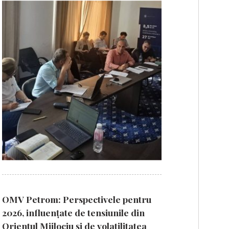
OMV Petrom: Perspectivele pentru
2026, influențate de tensiunile din
Orientul Mijlociu și de volatilitatea