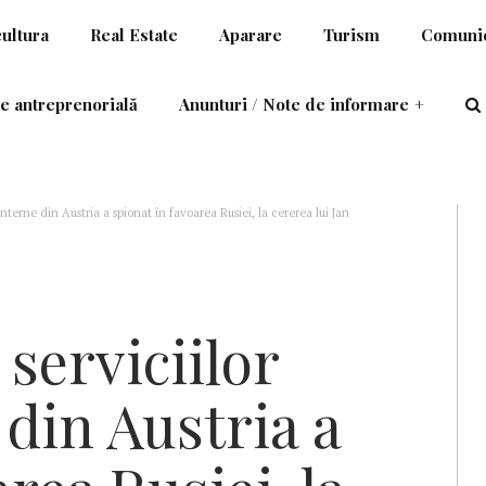
cultura
Real Estate
Aparare
Turism
Comunic
e antreprenorială
Anunturi / Note de informare
+
 interne din Austria a spionat în favoarea Rusiei, la cererea lui Jan
 serviciilor
 din Austria a