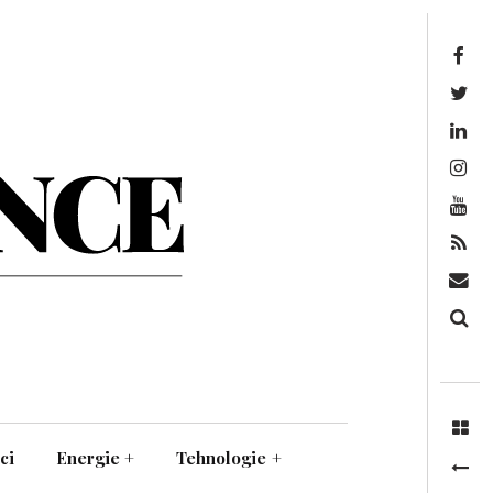
Facebook
Twitter
Linkedin
Instagram
Youtube
Feed
Mail
Căutare
ci
Energie
+
Tehnologie
+