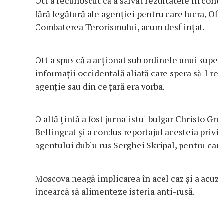
Ott a recunoscut că a salvat rezultatele în con
fără legătură ale agenției pentru care lucra, O
Combaterea Terorismului, acum desființat.
Ott a spus că a acționat sub ordinele unui supe
informații occidentală aliată care spera să-l r
agenție sau din ce țară era vorba.
O altă țintă a fost jurnalistul bulgar Christo G
Bellingcat și a condus reportajul acesteia priv
agentului dublu rus Serghei Skripal, pentru ca
Moscova neagă implicarea în acel caz și a acuz
încearcă să alimenteze isteria anti-rusă.