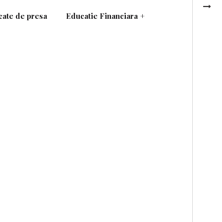
ate de presa
Educatie Financiara
+