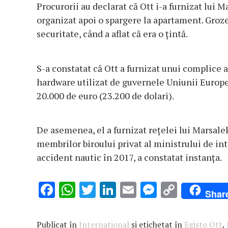
Procurorii au declarat că Ott i-a furnizat lui M
organizat apoi o spargere la apartament. Groze
securitate, când a aflat că era o țintă.
S-a constatat că Ott a furnizat unui complice 
hardware utilizat de guvernele Uniunii Europe
20.000 de euro (23.200 de dolari).
De asemenea, el a furnizat rețelei lui Marsale
membrilor biroului privat al ministrului de in
accident nautic în 2017, a constatat instanța.
F
W
T
Li
E
M
C
Shar
ac
h
w
n
m
es
o
e
at
it
k
ai
se
p
Publicat în
International
și etichetat în
Egisto Ott
,