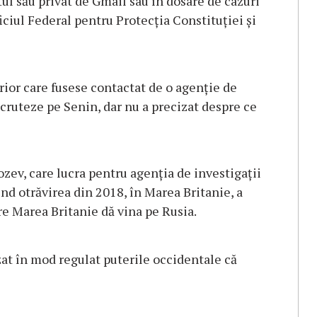
tul său privat de Gmail sau în dosare de cazuri
ficiul Federal pentru Protecția Constituției și
rior care fusese contactat de o agenție de
ecruteze pe Senin, dar nu a precizat despre ce
rozev, care lucra pentru agenția de investigații
ind otrăvirea din 2018, în Marea Britanie, a
re Marea Britanie dă vina pe Rusia.
at în mod regulat puterile occidentale că