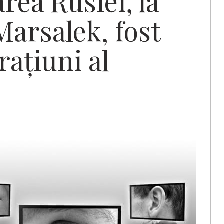
rea Rusiei, la
Marsalek, fost
rațiuni al