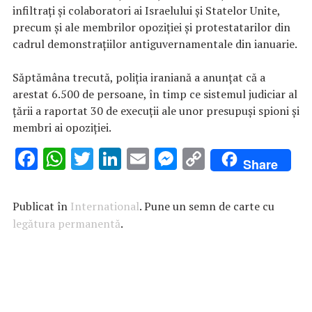
infiltraţi şi colaboratori ai Israelului şi Statelor Unite,
precum şi ale membrilor opoziţiei şi protestatarilor din
cadrul demonstraţiilor antiguvernamentale din ianuarie.
Săptămâna trecută, poliţia iraniană a anunţat că a
arestat 6.500 de persoane, în timp ce sistemul judiciar al
ţării a raportat 30 de execuţii ale unor presupuşi spioni şi
membri ai opoziţiei.
F
W
T
Li
E
M
C
Share
ac
h
w
n
m
es
o
e
at
it
k
ai
se
p
Publicat în
International
. Pune un semn de carte cu
b
s
te
e
l
n
y
legătura permanentă
.
o
A
r
dI
g
Li
o
p
n
er
n
k
p
k