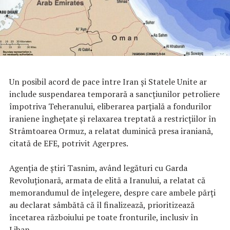
Un posibil acord de pace între Iran şi Statele Unite ar
include suspendarea temporară a sancţiunilor petroliere
împotriva Teheranului, eliberarea parţială a fondurilor
iraniene îngheţate şi relaxarea treptată a restricţiilor în
Strâmtoarea Ormuz, a relatat duminică presa iraniană,
citată de EFE, potrivit Agerpres.
Agenţia de ştiri Tasnim, având legături cu Garda
Revoluţionară, armata de elită a Iranului, a relatat că
memorandumul de înţelegere, despre care ambele părţi
au declarat sâmbătă că îl finalizează, prioritizează
încetarea războiului pe toate fronturile, inclusiv în
Liban.