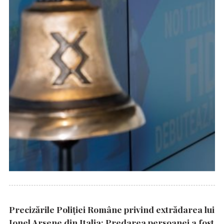
Precizările Poliţiei Române privind extrădarea lui
Ionel Arsene din Italia: Predarea persoanei a fost