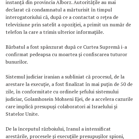
instanţă din provincia Alborz. Autorităţile au mai
declarat că condamnatul a mărturisit în timpul
interogatoriului că, după ce a contactat o reţea de
televiziune prin satelit a opoziţiei, a primit un număr de
telefon la care a trimis ulterior informaţiile.
Bărbatul a fost spânzurat după ce Curtea Supremă i-a
confirmat pedeapsa cu moartea şi confiscarea tuturor
bunurilor.
Sistemul judiciar iranian a subliniat că procesul, de la
arestare la execuţie, a fost finalizat în mai puţin de 50 de
zile, în conformitate cu ordinele şefului sistemului
judiciar, Golamhosein Mohseni Ejei, de a accelera cazurile
care implică presupuşi colaboratori ai Israelului şi
Statelor Unite.
De la începutul războiului, Iranul a intensificat
arestările, procesele şi execuţiile presupuşilor spioni,