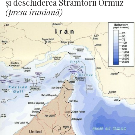
şi deschiderea Strâmtorii Ormuz
(presa iraniană)