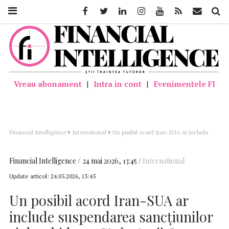
Facebook
Twitter
Linkedin
Instagram
Youtube
Feed
Mail
Căutar
Vreau abonament
|
Intra in cont
|
Evenimentele FI
Financial Intelligence
>
International
>
Un posibil acord Iran-SUA ar include
suspendarea sancţiunilor şi deschiderea Strâmtorii Ormuz (presa iraniană)
Financial Intelligence
24 mai 2026, 13:45
International
Update articol:
24.05.2026, 13:45
Un posibil acord Iran-SUA ar
include suspendarea sancţiunilor