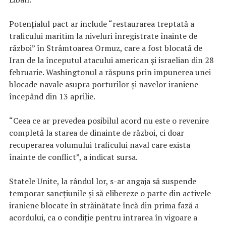
Potenţialul pact ar include “restaurarea treptată a
traficului maritim la niveluri înregistrate înainte de
război” în Strâmtoarea Ormuz, care a fost blocată de
Iran de la începutul atacului american şi israelian din 28
februarie. Washingtonul a răspuns prin impunerea unei
blocade navale asupra porturilor şi navelor iraniene
începând din 13 aprilie.
“Ceea ce ar prevedea posibilul acord nu este o revenire
completă la starea de dinainte de război, ci doar
recuperarea volumului traficului naval care exista
înainte de conflict”, a indicat sursa.
Statele Unite, la rândul lor, s-ar angaja să suspende
temporar sancţiunile şi să elibereze o parte din activele
iraniene blocate în străinătate încă din prima fază a
acordului, ca o condiţie pentru intrarea în vigoare a