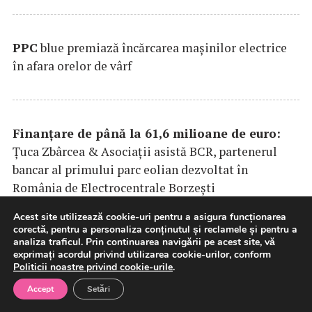
PPC
blue premiază încărcarea maşinilor electrice
în afara orelor de vârf
Finanțare de până la 61,6 milioane de euro:
Țuca Zbârcea & Asociații asistă BCR, partenerul
bancar al primului parc eolian dezvoltat în
România de Electrocentrale Borzești
Acest site utilizează cookie-uri pentru a asigura funcționarea
corectă, pentru a personaliza conținutul și reclamele și pentru a
analiza traficul. Prin continuarea navigării pe acest site, vă
Andrei Bereandă se alătură Super în rolul de
exprimați acordul privind utilizarea cookie-urilor, conform
Politicii noastre privind cookie-urile
.
Vicepreședinte Comercial pentru România
Accept
Setări