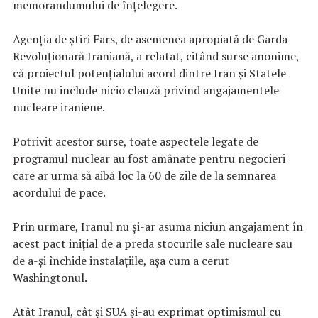
memorandumului de înţelegere.
Agenţia de ştiri Fars, de asemenea apropiată de Garda
Revoluţionară Iraniană, a relatat, citând surse anonime,
că proiectul potenţialului acord dintre Iran şi Statele
Unite nu include nicio clauză privind angajamentele
nucleare iraniene.
Potrivit acestor surse, toate aspectele legate de
programul nuclear au fost amânate pentru negocieri
care ar urma să aibă loc la 60 de zile de la semnarea
acordului de pace.
Prin urmare, Iranul nu şi-ar asuma niciun angajament în
acest pact iniţial de a preda stocurile sale nucleare sau
de a-şi închide instalaţiile, aşa cum a cerut
Washingtonul.
Atât Iranul, cât şi SUA şi-au exprimat optimismul cu