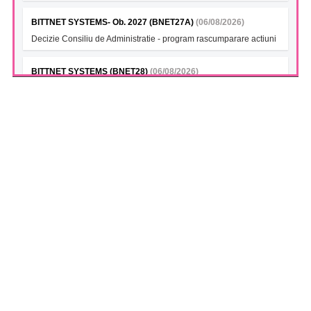
BITTNET SYSTEMS- Ob. 2027 (BNET27A)
(06/08/2026)
Decizie Consiliu de Administratie - program rascumparare actiuni
BITTNET SYSTEMS (BNET28)
(06/08/2026)
Decizie Consiliu de Administratie - program rascumparare actiuni
BITTNET SYSTEMS Bonds 2028A (BNET28A)
(06/08/2026)
Decizie Consiliu de Administratie - program rascumparare actiuni