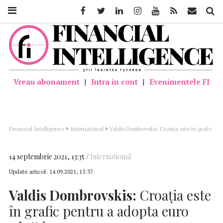
Facebook
Twitter
Linkedin
Instagram
Youtube
Feed
Mail
Căutar
Vreau abonament
|
Intra in cont
|
Evenimentele FI
Financial Intelligence
>
International
>
Valdis Dombrovskis: Croaţia este în grafic
pentru a adopta euro până în 2023
14 septembrie 2021, 13:35
International
Update articol:
14.09.2021, 15:37
Valdis Dombrovskis:
Croaţia este
în grafic pentru a adopta euro