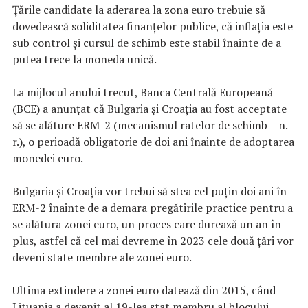
Ţările candidate la aderarea la zona euro trebuie să
dovedească soliditatea finanţelor publice, că inflaţia este
sub control şi cursul de schimb este stabil înainte de a
putea trece la moneda unică.
La mijlocul anului trecut, Banca Centrală Europeană
(BCE) a anunţat că Bulgaria şi Croaţia au fost acceptate
să se alăture ERM-2 (mecanismul ratelor de schimb – n.
r.), o perioadă obligatorie de doi ani înainte de adoptarea
monedei euro.
Bulgaria şi Croaţia vor trebui să stea cel puţin doi ani în
ERM-2 înainte de a demara pregătirile practice pentru a
se alătura zonei euro, un proces care durează un an în
plus, astfel că cel mai devreme în 2023 cele două ţări vor
deveni state membre ale zonei euro.
Ultima extindere a zonei euro datează din 2015, când
Lituania a devenit al 19-lea stat membru al blocului