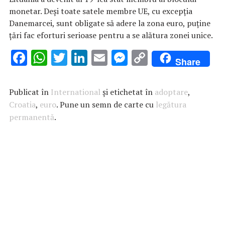
monetar. Deşi toate satele membre UE, cu excepţia
Danemarcei, sunt obligate să adere la zona euro, puţine
ţări fac eforturi serioase pentru a se alătura zonei unice.
F
W
T
Li
E
M
C
Share
ac
h
w
n
m
es
o
e
at
it
k
ai
se
p
Publicat în
International
și etichetat în
adoptare
,
b
s
te
e
l
n
y
Croatia
,
euro
. Pune un semn de carte cu
legătura
permanentă
o
A
.
r
dI
g
Li
o
p
n
er
n
k
p
k