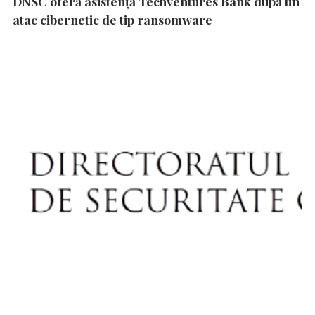
DNSC oferă asistență Techventures Bank după un
atac cibernetic de tip ransomware