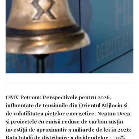
OMV Petrom: Perspectivele pentru 2026,
influențate de tensiunile din Orientul Mijlociu și
de volatilitatea piețelor energetice; Neptun Deep
și proiectele cu emisii reduse de carbon susțin
investiții de aproximativ 9 miliarde de lei în 2026;
Rata totală de distribuire a dividendelor – 40%