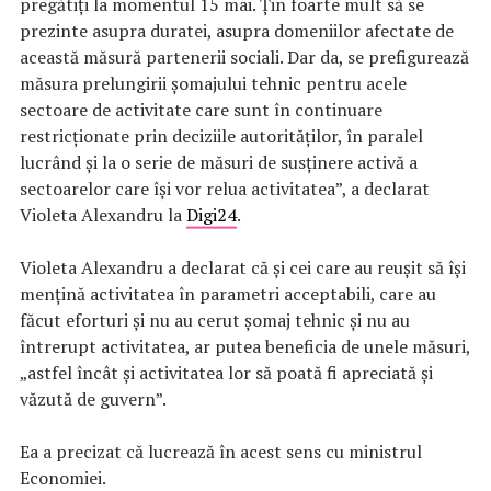
pregătiţi la momentul 15 mai. Ţin foarte mult să se
prezinte asupra duratei, asupra domeniilor afectate de
această măsură partenerii sociali. Dar da, se prefigurează
măsura prelungirii şomajului tehnic pentru acele
sectoare de activitate care sunt în continuare
restricţionate prin deciziile autorităţilor, în paralel
lucrând şi la o serie de măsuri de susţinere activă a
sectoarelor care îşi vor relua activitatea”, a declarat
Violeta Alexandru la
Digi24
.
Violeta Alexandru a declarat că şi cei care au reuşit să îşi
menţină activitatea în parametri acceptabili, care au
făcut eforturi şi nu au cerut şomaj tehnic şi nu au
întrerupt activitatea, ar putea beneficia de unele măsuri,
„astfel încât şi activitatea lor să poată fi apreciată şi
văzută de guvern”.
Ea a precizat că lucrează în acest sens cu ministrul
Economiei.