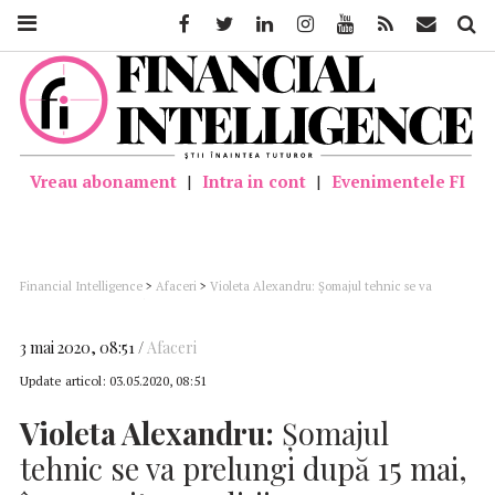
Facebook
Twitter
Linkedin
Instagram
Youtube
Feed
Mail
Căutar
Vreau abonament
|
Intra in cont
|
Evenimentele FI
Financial Intelligence
>
Afaceri
>
Violeta Alexandru: Şomajul tehnic se va
prelungi după 15 mai, în anumite condiţii
3 mai 2020, 08:51
Afaceri
Update articol:
03.05.2020, 08:51
Violeta Alexandru:
Şomajul
tehnic se va prelungi după 15 mai,