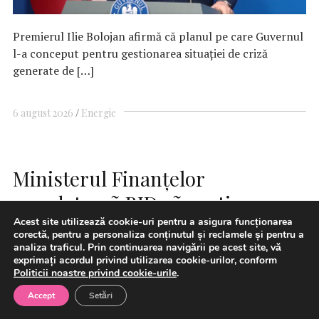
Premierul Ilie Bolojan afirmă că planul pe care Guvernul
l-a conceput pentru gestionarea situaţiei de criză
generate de […]
6 august 2026
Energie
Ministerul Finanțelor
mandateazã BID sã gestioneze
Acest site utilizează cookie-uri pentru a asigura funcționarea
granturile Programului
corectă, pentru a personaliza conținutul și reclamele și pentru a
„Diaspora Investește Acasã”
analiza traficul. Prin continuarea navigării pe acest site, vă
exprimați acordul privind utilizarea cookie-urilor, conform
Politicii noastre privind cookie-urile
.
Accept
Setări