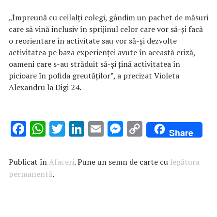
„Împreună cu ceilalţi colegi, gândim un pachet de măsuri
care să vină inclusiv în sprijinul celor care vor să-şi facă
o reorientare în activitate sau vor să-şi dezvolte
activitatea pe baza experienţei avute în această criză,
oameni care s-au străduit să-şi ţină activitatea în
picioare în pofida greutăţilor”, a precizat Violeta
Alexandru la Digi 24.
F
W
T
Li
E
M
C
Share
ac
h
w
n
m
es
o
e
at
it
k
ai
se
p
Publicat în
Afaceri
. Pune un semn de carte cu
legătura
b
s
te
e
l
n
y
permanentă
.
o
A
r
dI
g
Li
o
p
n
er
n