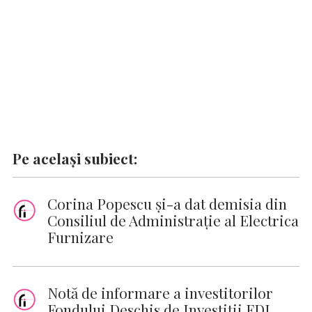
k
p
k
Pe același subiect:
Corina Popescu şi-a dat demisia din
Consiliul de Administraţie al Electrica
Furnizare
Notă de informare a investitorilor
Fondului Deschis de Investiții FDI