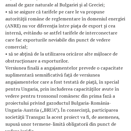
anual de gaze naturale al Bulgariei și al Greciei;
• să se asigure că tarifele pe care le va propune
autorității române de reglementare în domeniul energiei
(ANRE) nu vor diferenția între piața de export și cea
internă, evitându-se astfel tarifele de interconectare
care fac exporturile neviabile din punct de vedere
comercial;
• să se abțină de la utilizarea oricăror alte mijloace de
obstrucționare a exporturilor.
Versiunea finală a angajamentelor prevede o capacitate
suplimentară semnificativă față de versiunea
angajamentelor care a fost testată de piață, în special
pentru Ungaria, prin includerea capacităților avute în
vedere pentru tronsonul românesc din prima fază a
proiectului privind gazoductul Bulgaria-România-
Ungaria-Austria („BRUA”). În consecință, participarea
societății Transgaz la acest proiect va fi, de asemenea,
supusă unor termene-limită obligatorii din punct de
vedere juridic.