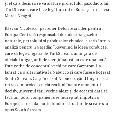
şi el că a decis să se va alăture proiectului gazoductului
TurkStream, care face legătura între Rusia şi Turcia via
Marea Neagră.
Răzvan Nicolescu, partener Deloitte și lider pentru
Europa Centrală responsabil de industria gazelor
naturale, petrolului și produselor chimice, a scris într-o
analiză pentru G4 Media: “Revenind la ideea conductei
care să lege Ungaria de TurkStream, anunțată de
oficialul ungar, ar fi de menționat că nu este una nouă.
Este vorba de conceptul vechi pe care Gazprom l-a
lansat ca o alternativa la Nabucco și care fusese botezat
South Stream. Ca și în cazul Nabucco, când Ungaria s-a
retras din proiect cu câteva luni înainte momentul
decisiv, guvernul țării vecine alege și de această dată să
facă un joc al companiei ruse îndreptat împotriva
Europei, care ii da multe fonduri structurale și care s-a
opus South Stream.