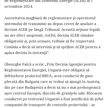
de Reglementare din Domeniul Energie (ACER) la 1
octombrie 2024.
Autoritatea maghiară de reglementare și operatorul
sistemului de transmisie au depus cereri de anulare a
deciziei ACER pe lângă Tribunal. Această acțiune legală
nu are efect suspensiv. Astfel, decizia ACER rămâne
obligatorie și, prin urmare, trebuie să fie respectată.
Comisia a decis să intervină și să sprijine ACER pentru a
apăra decizia în instanță”.
Gheorghe Falcă a scris: „Prin Decizia Agenției pentru
Reglementarea Energiei, Ungaria este obligată să
deblocheze proiectul BRUA, acea conductă de gaze
plecată din Bulgaria care ar trebui să ajungă în Austria,
dar pe care Budapesta a decis să nu o mai prelungească
spre centrul Europei, dincolo de granițele sale. Blocarea
conductei pe teritoriul Ungariei a fost justificată de șeful
companiei de transport de costurile proiectului – ar