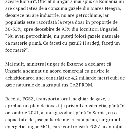
aceste lucruri”. Oficialul ungar a mai spus că România nu
are capacitatea de a consuma gazele din Marea Neagră,
deoarece nu are industrie, nu are petrochimie, iar
populația este racordată la rețea doar în proporție de
30-35%, spre deosebire de 95% din locuitorii Ungariei.
“Nu aveţi petrochimie, nu puteţi folosi gazele naturale
ca materie primă. Ce faceţi cu gazul? Îl ardeţi, faceţi un
foc mare?”.
Mai mult, ministrul ungar de Externe a declarat că
Ungaria a semnat un acord comercial cu privire la
achiziționarea unei cantități de 4,2 miliarde metri cubi de
gaze naturale de la grupul rus GAZPROM.
Recent, FGSZ, transportatorul maghiar de gaze, a
aprobat un plan de investiţii privind construcţia, până în
octombrie 2021, a unui gazoduct până în Serbia, cu o
capacitate de şase miliarde metri cubi pe an, iar grupul
energetic ungar MOL, care controlează FGSZ, a anunţat