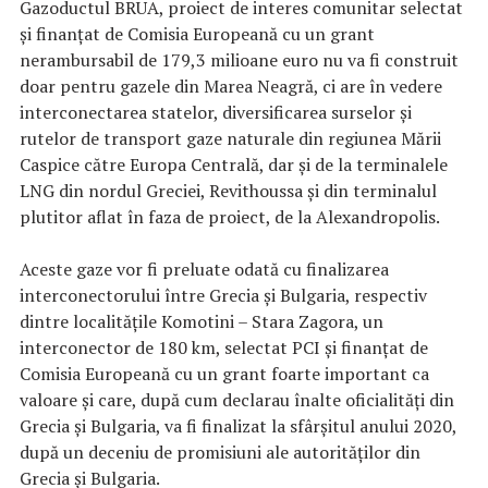
Gazoductul BRUA, proiect de interes comunitar selectat
și finanțat de Comisia Europeană cu un grant
nerambursabil de 179,3 milioane euro nu va fi construit
doar pentru gazele din Marea Neagră, ci are în vedere
interconectarea statelor, diversificarea surselor și
rutelor de transport gaze naturale din regiunea Mării
Caspice către Europa Centrală, dar şi de la terminalele
LNG din nordul Greciei, Revithoussa și din terminalul
plutitor aflat în faza de proiect, de la Alexandropolis.
Aceste gaze vor fi preluate odată cu finalizarea
interconectorului între Grecia și Bulgaria, respectiv
dintre localitățile Komotini – Stara Zagora, un
interconector de 180 km, selectat PCI și finanțat de
Comisia Europeană cu un grant foarte important ca
valoare și care, după cum declarau înalte oficialități din
Grecia și Bulgaria, va fi finalizat la sfârșitul anului 2020,
după un deceniu de promisiuni ale autorităților din
Grecia și Bulgaria.