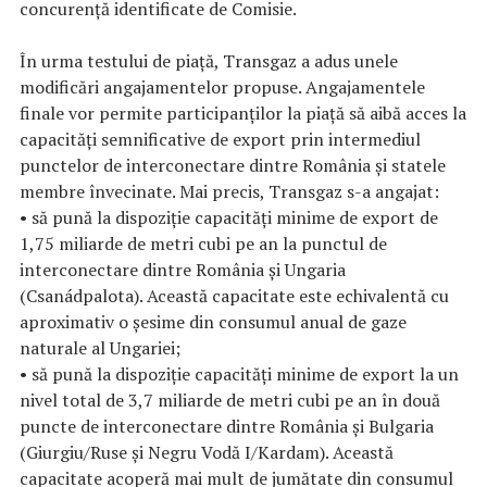
concurență identificate de Comisie.
În urma testului de piață, Transgaz a adus unele
modificări angajamentelor propuse. Angajamentele
finale vor permite participanților la piață să aibă acces la
capacități semnificative de export prin intermediul
punctelor de interconectare dintre România și statele
membre învecinate. Mai precis, Transgaz s-a angajat:
• să pună la dispoziție capacități minime de export de
1,75 miliarde de metri cubi pe an la punctul de
interconectare dintre România și Ungaria
(Csanádpalota). Această capacitate este echivalentă cu
aproximativ o șesime din consumul anual de gaze
naturale al Ungariei;
• să pună la dispoziție capacități minime de export la un
nivel total de 3,7 miliarde de metri cubi pe an în două
puncte de interconectare dintre România și Bulgaria
(Giurgiu/Ruse și Negru Vodă I/Kardam). Această
capacitate acoperă mai mult de jumătate din consumul