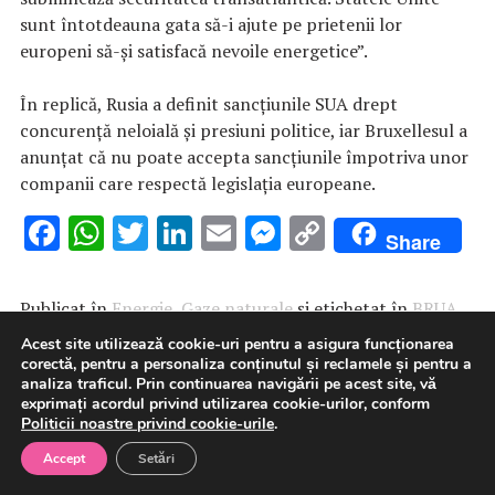
sunt întotdeauna gata să-i ajute pe prietenii lor
europeni să-și satisfacă nevoile energetice”.
În replică, Rusia a definit sancțiunile SUA drept
concurență neloială și presiuni politice, iar Bruxellesul a
anunțat că nu poate accepta sancţiunile împotriva unor
companii care respectă legislația europeane.
F
W
T
Li
E
M
C
Share
ac
h
w
n
m
es
o
e
at
it
k
ai
se
p
Publicat în
Energie
,
Gaze naturale
și etichetat în
BRUA
,
b
s
te
e
l
n
y
gaze
,
Marea Neagră
,
ungaria
. Pune un semn de carte cu
Acest site utilizează cookie-uri pentru a asigura funcționarea
legătura permanentă
o
A
r
.
dI
g
Li
corectă, pentru a personaliza conținutul și reclamele și pentru a
analiza traficul. Prin continuarea navigării pe acest site, vă
o
p
n
er
n
exprimați acordul privind utilizarea cookie-urilor, conform
Politicii noastre privind cookie-urile
.
k
p
k
Accept
Setări