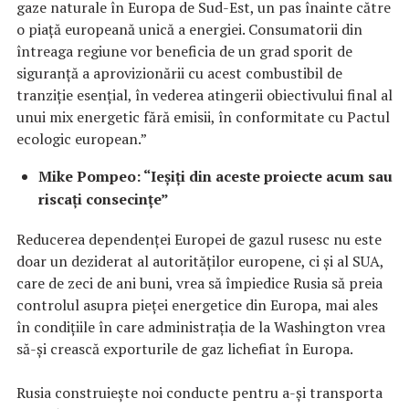
gaze naturale în Europa de Sud-Est, un pas înainte către
o piață europeană unică a energiei. Consumatorii din
întreaga regiune vor beneficia de un grad sporit de
siguranță a aprovizionării cu acest combustibil de
tranziție esențial, în vederea atingerii obiectivului final al
unui mix energetic fără emisii, în conformitate cu Pactul
ecologic european.”
Mike Pompeo: “Ieșiți din aceste proiecte acum sau
riscați consecințe”
Reducerea dependenţei Europei de gazul rusesc nu este
doar un deziderat al autorităţilor europene, ci şi al SUA,
care de zeci de ani buni, vrea să împiedice Rusia să preia
controlul asupra pieței energetice din Europa, mai ales
în condiţiile în care administraţia de la Washington vrea
să-şi crească exporturile de gaz lichefiat în Europa.
Rusia construieşte noi conducte pentru a-şi transporta