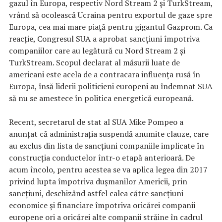
gazul în Europa, respectiv Nord Stream 2 şi TurkStream,
vrând să ocolească Ucraina pentru exportul de gaze spre
Europa, cea mai mare piaţă pentru gigantul Gazprom. Ca
reacţie, Congresul SUA a aprobat sancțiuni împotriva
companiilor care au legătură cu Nord Stream 2 și
TurkStream. Scopul declarat al măsurii luate de
americani este acela de a contracara influența rusă în
Europa, însă liderii politicieni europeni au îndemnat SUA
să nu se amestece în politica energetică europeană.
Recent, secretarul de stat al SUA Mike Pompeo a
anunțat că administrația suspendă anumite clauze, care
au exclus din lista de sancțiuni companiile implicate în
construcția conductelor într-o etapă anterioară. De
acum încolo, pentru acestea se va aplica legea din 2017
privind lupta împotriva dușmanilor Americii, prin
sancțiuni, deschizând astfel calea către sancțiuni
economice și financiare împotriva oricărei companii
europene ori a oricărei alte companii străine în cadrul