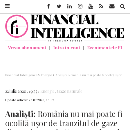
Facebook
Twitter
Linkedin
Instagram
Youtube
Feed
Mail
Căutar
Vreau abonament
|
Intra in cont
|
Evenimentele FI
Financial Intelligence
>
Energie
>
Analişti: România nu mai poate fi ocolită ușor
de tranzitul de gaze din regiune, odată ce gazoductul BRUA va fi gata
22 iulie 2020, 19:57
Energie
,
Gaze naturale
Update articol:
23.07.2020, 15:57
Analişti:
România nu mai poate fi
ocolită ușor de tranzitul de gaze