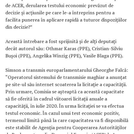
de ACER, derularea testului economic prevăzut de
decizie și acțiunile pe care le-a întreprins pentru a
facilita punerea în aplicare rapidă a tuturor dispozițiilor
din decizie?”
Această întrebare a fost sprijinită şi de alți deputați
decât autorul său: Othmar Karas (PPE), Cristian-Silviu
Buşoi (PPE), Angelika Winzig (PPE), Vasile Blaga (PPE).
Simson a transmis europarlamentarului Gheorghe Falcă:
“Operatorul sistemului de transmisie maghiar a anunțat
pe site-ul său internet scoaterea la licitație a capacității.
Prin urmare, Comisia se așteaptă ca această capacitate
să fie oferită în cadrul viitoarei licitații anuale a
capacității, în iulie 2020. În urma licitației se va efectua
testul economic. În cazul unui test economic pozitiv,
termenul limită până la care capacitatea va fi disponibilă
este stabilit de Agenția pentru Cooperarea Autorităților