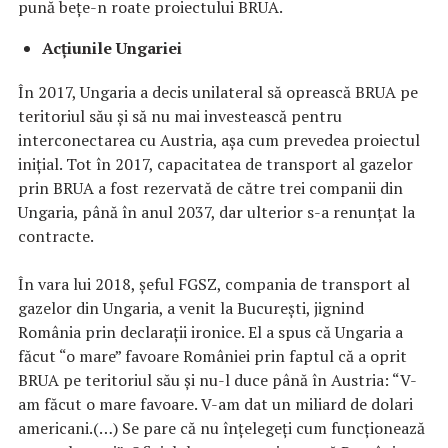
pună beţe-n roate proiectului BRUA.
Acţiunile Ungariei
În 2017, Ungaria a decis unilateral să oprească BRUA pe
teritoriul său şi să nu mai investească pentru
interconectarea cu Austria, așa cum prevedea proiectul
inițial. Tot în 2017, capacitatea de transport al gazelor
prin BRUA a fost rezervată de către trei companii din
Ungaria, până în anul 2037, dar ulterior s-a renunţat la
contracte.
În vara lui 2018, șeful FGSZ, compania de transport al
gazelor din Ungaria, a venit la București, jignind
România prin declaraţii ironice. El a spus că Ungaria a
făcut “o mare” favoare României prin faptul că a oprit
BRUA pe teritoriul său și nu-l duce până în Austria: “V-
am făcut o mare favoare. V-am dat un miliard de dolari
americani.(…) Se pare că nu înţelegeţi cum funcţionează