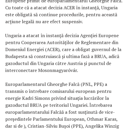
Europene primit de europarlamentarul Gheorghe Falcă.
Cu toate că a atacat decizia ACER în instanță, Ungaria
este obligată să continue procedurile, pentru această
acțiune legală nu are efect suspensiv.
Ungaria a atacat în instanță decizia Agenției Europene
pentru Cooperarea Autorităților de Reglementare din
Domeniul Energiei (ACER), care a obligat guvernul de la
Budapesta să construiască și ultima fază a BRUA, adică
gazoductul din Ungaria către Austria și punctul de
interconectare Mosonmagyaróvár.
Europarlamentarul Gheorghe Falcă (PNL, PPE) a
transmis o întrebare comisarului european pentru
energie Kadri Simons privind situația lucrărilor la
gazoductul BRUA pe teritoriul Ungariei. Întrebarea
europarlamentarului Falcăă a fost susținută de vice-
președintele Parlamentului European, Othmar Karas,
dar si de ), Cristian-Silviu Buşoi (PPE), Angelika Winzig