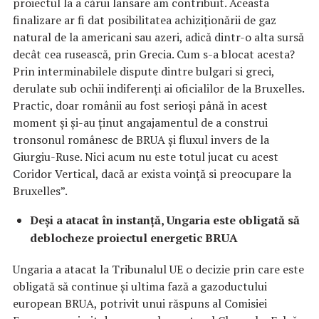
proiectul la a cărui lansare am contribuit. Aceasta
finalizare ar fi dat posibilitatea achiziționării de gaz
natural de la americani sau azeri, adică dintr-o alta sursă
decât cea rusească, prin Grecia. Cum s-a blocat acesta?
Prin interminabilele dispute dintre bulgari si greci,
derulate sub ochii indiferenți ai oficialilor de la Bruxelles.
Practic, doar românii au fost serioși până în acest
moment și și-au ținut angajamentul de a construi
tronsonul românesc de BRUA și fluxul invers de la
Giurgiu-Ruse. Nici acum nu este totul jucat cu acest
Coridor Vertical, dacă ar exista voință si preocupare la
Bruxelles”.
Deşi a atacat în instanţă, Ungaria este obligată să
deblocheze proiectul energetic BRUA
Ungaria a atacat la Tribunalul UE o decizie prin care este
obligată să continue și ultima fază a gazoductului
european BRUA, potrivit unui răspuns al Comisiei