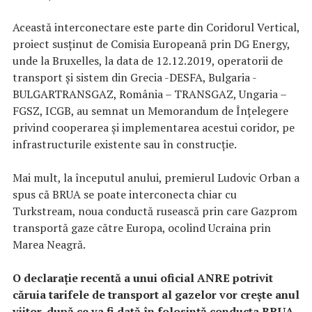
Această interconectare este parte din Coridorul Vertical,
proiect susținut de Comisia Europeană prin DG Energy,
unde la Bruxelles, la data de 12.12.2019, operatorii de
transport și sistem din Grecia -DESFA, Bulgaria -
BULGARTRANSGAZ, România – TRANSGAZ, Ungaria –
FGSZ, ICGB, au semnat un Memorandum de Înțelegere
privind cooperarea și implementarea acestui coridor, pe
infrastructurile existente sau în construcție.
Mai mult, la începutul anului, premierul Ludovic Orban a
spus că BRUA se poate interconecta chiar cu
Turkstream, noua conductă rusească prin care Gazprom
transportă gaze către Europa, ocolind Ucraina prin
Marea Neagră.
O declaraţie recentă a unui oficial ANRE potrivit
căruia tarifele de transport al gazelor vor creşte anul
viitor, după ce va fi dată în folosinţă conducta BRUA,