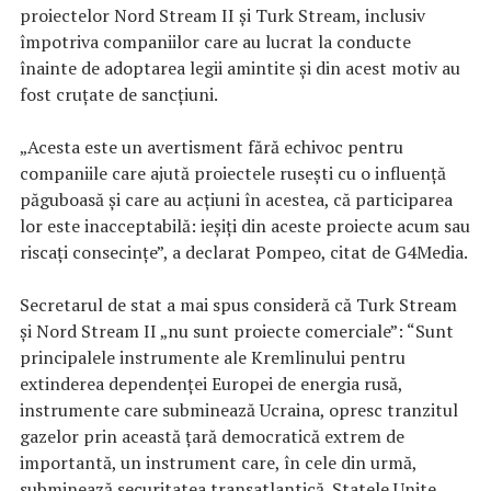
proiectelor Nord Stream II și Turk Stream, inclusiv
împotriva companiilor care au lucrat la conducte
înainte de adoptarea legii amintite și din acest motiv au
fost cruțate de sancțiuni.
„Acesta este un avertisment fără echivoc pentru
companiile care ajută proiectele rusești cu o influență
păguboasă și care au acțiuni în acestea, că participarea
lor este inacceptabilă: ieșiți din aceste proiecte acum sau
riscați consecințe”, a declarat Pompeo, citat de G4Media.
Secretarul de stat a mai spus consideră că Turk Stream
și Nord Stream II „nu sunt proiecte comerciale”: “Sunt
principalele instrumente ale Kremlinului pentru
extinderea dependenței Europei de energia rusă,
instrumente care subminează Ucraina, opresc tranzitul
gazelor prin această țară democratică extrem de
importantă, un instrument care, în cele din urmă,
subminează securitatea transatlantică. Statele Unite