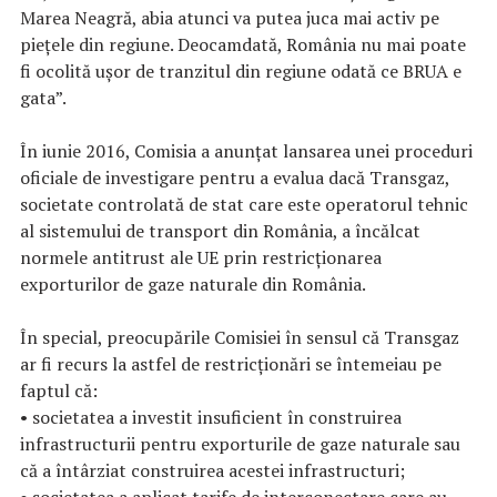
Marea Neagră, abia atunci va putea juca mai activ pe
pieţele din regiune. Deocamdată, România nu mai poate
fi ocolită uşor de tranzitul din regiune odată ce BRUA e
gata”.
În iunie 2016, Comisia a anunțat lansarea unei proceduri
oficiale de investigare pentru a evalua dacă Transgaz,
societate controlată de stat care este operatorul tehnic
al sistemului de transport din România, a încălcat
normele antitrust ale UE prin restricționarea
exporturilor de gaze naturale din România.
În special, preocupările Comisiei în sensul că Transgaz
ar fi recurs la astfel de restricționări se întemeiau pe
faptul că:
• societatea a investit insuficient în construirea
infrastructurii pentru exporturile de gaze naturale sau
că a întârziat construirea acestei infrastructuri;
• societatea a aplicat tarife de interconectare care au