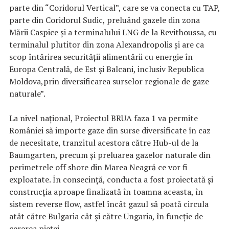
parte din “Coridorul Vertical”, care se va conecta cu TAP,
parte din Coridorul Sudic, preluând gazele din zona
Mării Caspice și a terminalului LNG de la Revithoussa, cu
terminalul plutitor din zona Alexandropolis și are ca
scop întărirea securității alimentării cu energie în
Europa Centrală, de Est și Balcani, inclusiv Republica
Moldova,prin diversificarea surselor regionale de gaze
naturale”.
La nivel național, Proiectul BRUA faza 1 va permite
României să importe gaze din surse diversificate în caz
de necesitate, tranzitul acestora către Hub-ul de la
Baumgarten, precum și preluarea gazelor naturale din
perimetrele off shore din Marea Neagră ce vor fi
exploatate. În consecință, conducta a fost proiectată și
construcția aproape finalizată în toamna aceasta, în
sistem reverse flow, astfel încât gazul să poată circula
atât către Bulgaria cât și către Ungaria, în funcție de
cererea pieței.