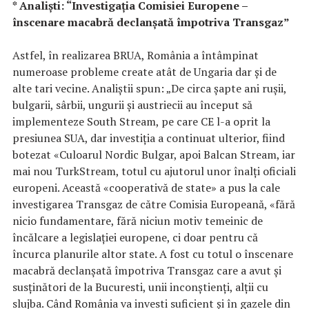
* Analişti: “Investigaţia Comisiei Europene –
înscenare macabră declanşată împotriva Transgaz”
Astfel, în realizarea BRUA, România a întâmpinat
numeroase probleme create atât de Ungaria dar şi de
alte tari vecine. Analiştii spun: „De circa şapte ani ruşii,
bulgarii, sârbii, ungurii şi austriecii au început să
implementeze South Stream, pe care CE l-a oprit la
presiunea SUA, dar investiţia a continuat ulterior, fiind
botezat «Culoarul Nordic Bulgar, apoi Balcan Stream, iar
mai nou TurkStream, totul cu ajutorul unor înalţi oficiali
europeni. Această «cooperativă de state» a pus la cale
investigarea Transgaz de către Comisia Europeană, «fără
nicio fundamentare, fără niciun motiv temeinic de
încălcare a legislaţiei europene, ci doar pentru că
încurca planurile altor state. A fost cu totul o înscenare
macabră declanşată împotriva Transgaz care a avut şi
susţinători de la Bucuresti, unii inconştienţi, alţii cu
slujba. Când România va investi suficient şi în gazele din