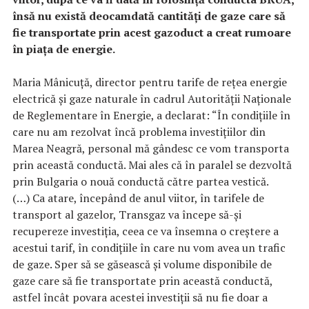
însă nu există deocamdată cantităţi de gaze care să
fie transportate prin acest gazoduct a creat rumoare
în piaţa de energie.
Maria Mânicuţă, director pentru tarife de reţea energie
electrică şi gaze naturale în cadrul Autorităţii Naţionale
de Reglementare în Energie, a declarat: “În condiţiile în
care nu am rezolvat încă problema investiţiilor din
Marea Neagră, personal mă gândesc ce vom transporta
prin această conductă. Mai ales că în paralel se dezvoltă
prin Bulgaria o nouă conductă către partea vestică.
(…) Ca atare, începând de anul viitor, în tarifele de
transport al gazelor, Transgaz va începe să-şi
recupereze investiţia, ceea ce va însemna o creştere a
acestui tarif, în condiţiile în care nu vom avea un trafic
de gaze. Sper să se găsească şi volume disponibile de
gaze care să fie transportate prin această conductă,
astfel încât povara acestei investiţii să nu fie doar a