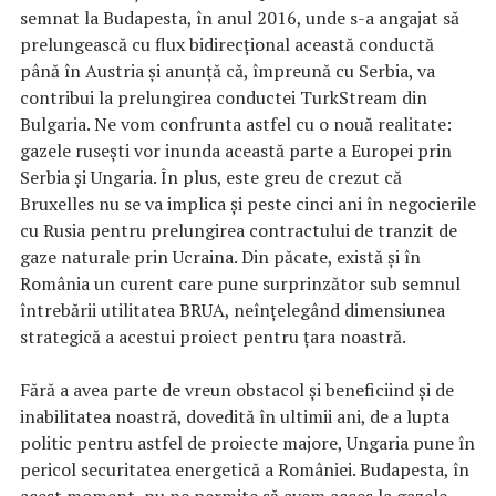
semnat la Budapesta, în anul 2016, unde s-a angajat să
prelungească cu flux bidirecțional această conductă
până în Austria și anunță că, împreună cu Serbia, va
contribui la prelungirea conductei TurkStream din
Bulgaria. Ne vom confrunta astfel cu o nouă realitate:
gazele rusești vor inunda această parte a Europei prin
Serbia și Ungaria. În plus, este greu de crezut că
Bruxelles nu se va implica și peste cinci ani în negocierile
cu Rusia pentru prelungirea contractului de tranzit de
gaze naturale prin Ucraina. Din păcate, există și în
România un curent care pune surprinzător sub semnul
întrebării utilitatea BRUA, neînțelegând dimensiunea
strategică a acestui proiect pentru țara noastră.
Fără a avea parte de vreun obstacol și beneficiind și de
inabilitatea noastră, dovedită în ultimii ani, de a lupta
politic pentru astfel de proiecte majore, Ungaria pune în
pericol securitatea energetică a României. Budapesta, în
acest moment, nu ne permite să avem acces la gazele