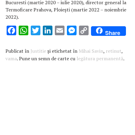
Bucuresti (martie 2020 – iulie 2020), director general la
Termoficare Prahova, Ploieşti (martie 2022 – noiembrie
2022).
F
W
T
Li
E
M
C
Share
ac
h
w
n
m
es
o
e
at
it
k
ai
se
p
Publicat în
Justitie
și etichetat în
Mihai Savin
,
retinut
,
b
s
te
e
l
n
y
vama
. Pune un semn de carte cu
legătura permanentă
.
o
A
r
dI
g
Li
o
p
n
er
n
k
p
k