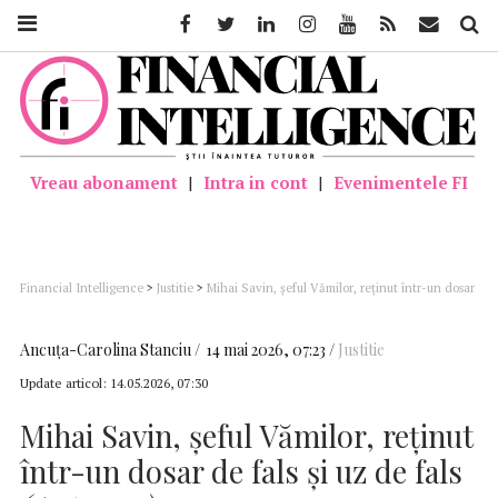
Facebook
Twitter
Linkedin
Instagram
Youtube
Feed
Mail
Căutar
Vreau abonament
|
Intra in cont
|
Evenimentele FI
Financial Intelligence
>
Justitie
>
Mihai Savin, şeful Vămilor, reţinut într-un dosar
de fals şi uz de fals (Antena 3)
Ancuţa-Carolina Stanciu
14 mai 2026, 07:23
Justitie
Update articol:
14.05.2026, 07:30
Mihai Savin, şeful Vămilor, reţinut
într-un dosar de fals şi uz de fals