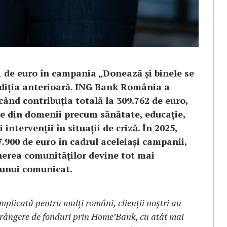
1 de euro în campania „Donează și binele se
ediția anterioară. ING Bank România a
ând contribuția totală la 309.762 de euro,
le din domenii precum sănătate, educație,
intervenții în situații de criză. În 2025,
7.900 de euro în cadrul aceleiași campanii,
inerea comunităților devine tot mai
t unui comunicat.
mplicată pentru mulți români,
clienții noștri au
trângere de fonduri prin Home’Bank, cu atât mai