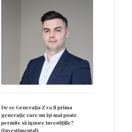
De ce Generația Z va fi prima
generație care nu își mai poate
permite să ignore investițiile?
(Investimental)