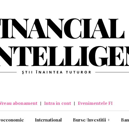
Vreau abonament
|
Intra in cont
|
Evenimentele FI
roeconomie
International
Burse/Investitii
+
Ban