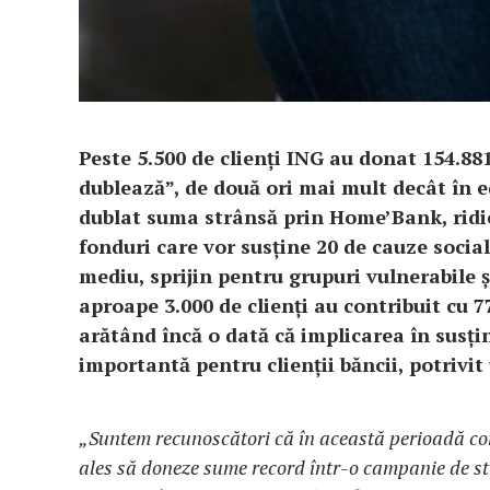
Peste 5.500 de clienți ING au donat 154.88
dublează”, de două ori mai mult decât în 
dublat suma strânsă prin Home’Bank, ridic
fonduri care vor susține 20 de cauze socia
mediu, sprijin pentru grupuri vulnerabile și 
aproape 3.000 de clienți au contribuit cu 7
arătând încă o dată că implicarea în susț
importantă pentru clienții băncii, potrivi
„Suntem recunoscători că
în această perioadă co
ales să doneze sume record într-o campanie de s