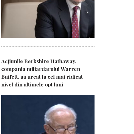
Acțiunile Berkshire Hathaway,
compania miliardarului Warren
Buffett, au urcat la cel mai ridicat
nivel din ultimele opt luni