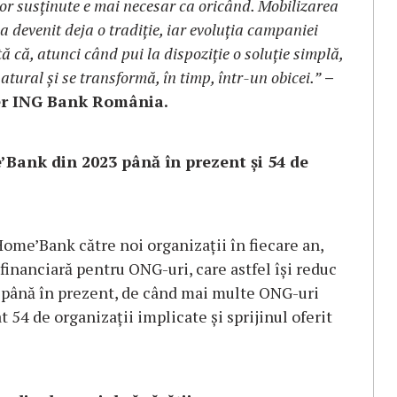
lor susținute e mai necesar ca oricând. Mobilizarea
 devenit deja o tradiție, iar evoluția campaniei
tă
că, atunci când pui la dispoziție o soluție simplă,
atural și se transformă, în timp, într-un obicei.”
–
ger ING Bank România.
Bank din 2023 până în prezent și 54 de
ome’Bank către noi organizații în fiecare an,
financiară pentru ONG-uri, care astfel își reduc
și până în prezent, de când mai multe ONG-uri
54 de organizații implicate și sprijinul oferit