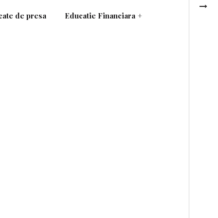
ate de presa
Educatie Financiara
+