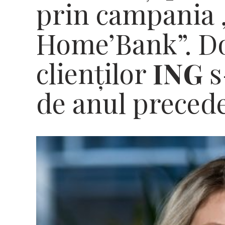
prin campania 
Home’Bank”. Do
clienților
ING
s
de anul preced