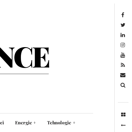
Facebook
Twitter
Linkedin
Instagram
Youtube
Feed
Mail
Căutare
ci
Energie
+
Tehnologie
+