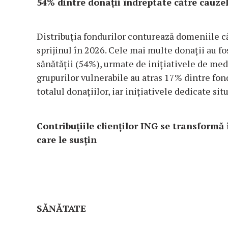
54% dintre donații îndreptate către cauze
Distribuția fondurilor conturează domeniile că
sprijinul în 2026. Cele mai multe donații au f
sănătății (54%), urmate de inițiativele de med
grupurilor vulnerabile au atras 17% dintre fon
totalul donațiilor, iar inițiativele dedicate sit
Contribuțiile clienților ING se transformă 
care le susțin
SĂNĂTATE