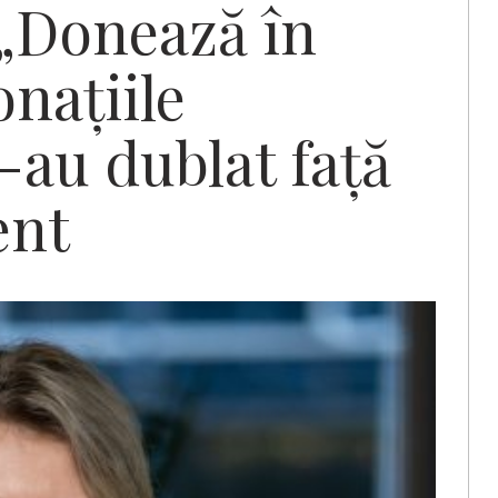
„Donează în
națiile
-au dublat față
ent