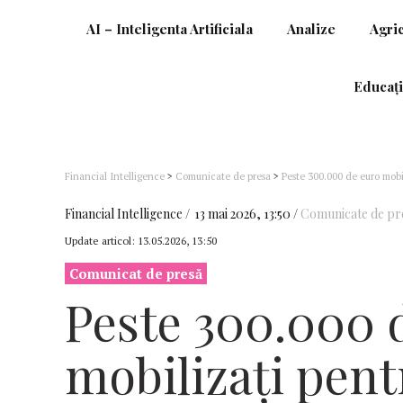
AI – Inteligenta Artificiala
Analize
Agri
Educați
Financial Intelligence
>
Comunicate de presa
>
Peste 300.000 de euro mob
Donațiile clienților ING s-au dublat față de anul precedent
Financial Intelligence
13 mai 2026, 13:50
Comunicate de pr
Update articol:
13.05.2026, 13:50
Comunicat de presă
Peste 300.000 
mobilizați pent