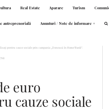
cultura
Real Estate
Aparare
Turism
Comunic
e antreprenorială
Anunturi / Note de informare
+
ilizați pentru cauze sociale prin campania „Donează în Home’Bank”.
esa
de euro
ru cauze sociale