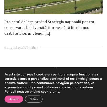
Proiectul de lege privind Strategia națională pentru
conservarea biodiversității urmează să fie din nou
dezbătut, joi, în plenul […]
6 august 2026
Politica
Camera Deputaţilor/Strategia
Acest site utilizează cookie-uri pentru a asigura funcționarea
naţională pentru conservarea
corectă, pentru a personaliza conținutul și reclamele și pentru a
analiza traficul. Prin continuarea navigării pe acest site, vă
biodiversităţii – adoptată de
exprimați acordul privind utilizarea cookie-urilor, conform
Politicii noastre privind cookie-urile
.
plen
Accept
Setări