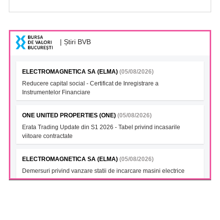
| Știri BVB
ELECTROMAGNETICA SA (ELMA)
(05/08/2026)
Reducere capital social - Certificat de Inregistrare a
Instrumentelor Financiare
ONE UNITED PROPERTIES (ONE)
(05/08/2026)
Erata Trading Update din S1 2026 - Tabel privind incasarile
viitoare contractate
ELECTROMAGNETICA SA (ELMA)
(05/08/2026)
Demersuri privind vanzare statii de incarcare masini electrice
FONDUL DESCHIS DE INVESTITII BT INDEX ROMANIA ETF
BET TR (BTBETRETF)
(05/08/2026)
Notificare cu privire la numarul si tipul investitorilor