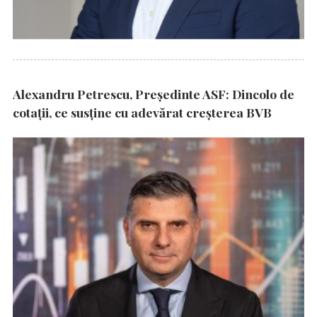
Alexandru Petrescu, Președinte ASF: Dincolo de
cotații, ce susține cu adevărat creșterea BVB