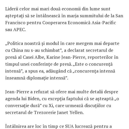
Liderii celor mai mari două economii din lume sunt
așteptați să se întâlnească în marja summitului de la San
Francisco pentru Cooperarea Economică Asia-Pacific
sau APEC.
„Politica noastră și modul în care mergem mai departe
cu China nu s-au schimbat”, a declarat secretarul de
presă al Casei Albe, Karine Jean-Pierre, reporterilor în
timpul unei conferințe de presă. „Este o concurență
intensă”, a spus ea, adăugând că „concurența intensă
înseamnă diplomație intensă”.
Jean-Pierre a refuzat să ofere mai multe detalii despre
agenda lui Biden, cu excepția faptului că se așteaptă „o
conversație dură” cu Xi, care urmează discuțiilor cu
secretarul de Trezorerie Janet Yellen.
Întâlnirea are loc în timp ce SUA lucrează pentru a