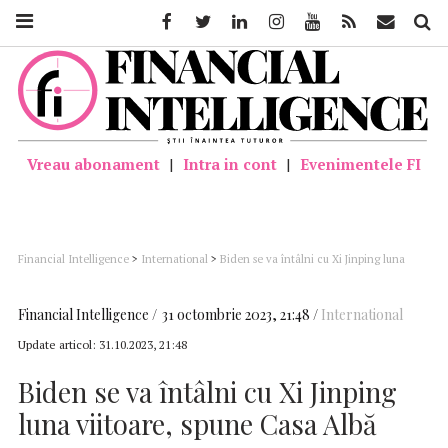
Facebook
Twitter
Linkedin
Instagram
Youtube
Feed
Mail
Căutar
Vreau abonament
|
Intra in cont
|
Evenimentele FI
Financial Intelligence
>
International
>
Biden se va întâlni cu Xi Jinping luna
viitoare, spune Casa Albă
Financial Intelligence
31 octombrie 2023, 21:48
International
Update articol:
31.10.2023, 21:48
Biden se va întâlni cu Xi Jinping
luna viitoare, spune Casa Albă