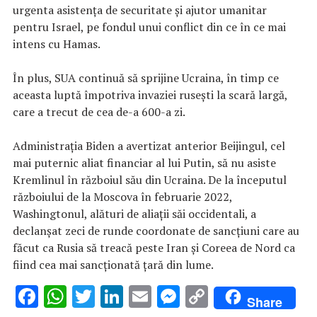
urgenta asistența de securitate și ajutor umanitar
pentru Israel, pe fondul unui conflict din ce în ce mai
intens cu Hamas.
În plus, SUA continuă să sprijine Ucraina, în timp ce
aceasta luptă împotriva invaziei rusești la scară largă,
care a trecut de cea de-a 600-a zi.
Administrația Biden a avertizat anterior Beijingul, cel
mai puternic aliat financiar al lui Putin, să nu asiste
Kremlinul în războiul său din Ucraina. De la începutul
războiului de la Moscova în februarie 2022,
Washingtonul, alături de aliații săi occidentali, a
declanșat zeci de runde coordonate de sancțiuni care au
făcut ca Rusia să treacă peste Iran și Coreea de Nord ca
fiind cea mai sancționată țară din lume.
F
W
T
Li
E
M
C
Share