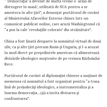
“‘Democraţia’ a devenit de multă vreme o ‘armă de
distrugere în masă’, utilizată de SUA pentru a se
amesteca în alte ţări”, a denunţat purtătorul de cuvânt
al Ministerului Afacerilor Externe chinez într-un
comunicat publicat online, care acuză Washingtonul că
“a pus la cale ‘revoluţiile colorate’ din străinătate”.
China a fost lăsată deoparte la summitul virtual de două
zile, ca şi alte ţări precum Rusia şi Ungaria, şi l-a acuzat
în mod direct pe preşedintele american că alimentează
divizările ideologice moştenite de pe vremea Războiului
Rece.
Purtătorul de cuvânt al diplomaţiei chineze a susţinut de
asemenea că summitul a fost organizat pentru “a trasa
linii de prejudecăţi ideologice, a instrumentaliza şi a
înarma democraţia…(şi) a incita divizarea şi
confruntarea”.