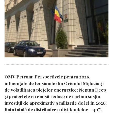
OMV Petrom: Perspectivele pentru 2026,
influențate de tensiunile din Orientul Mijlociu și
de volatilitatea piețelor energetice; Neptun Deep
și proiectele cu emisii reduse de carbon susțin
investiții de aproximativ 9 miliarde de lei în 2026;
Rata totală de distribuire a dividendelor – 40%