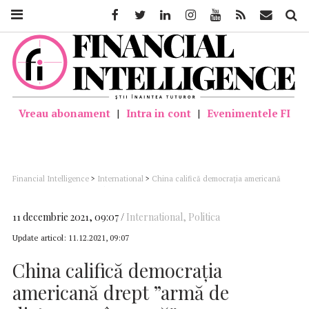
Facebook
Twitter
Linkedin
Instagram
Youtube
Feed
Mail
Căutar
Vreau abonament
|
Intra in cont
|
Evenimentele FI
Financial Intelligence
>
International
>
China califică democraţia americană
drept ”armă de distrugere în masă”
11 decembrie 2021, 09:07
International
,
Politica
Update articol:
11.12.2021, 09:07
China califică democraţia
americană drept ”armă de