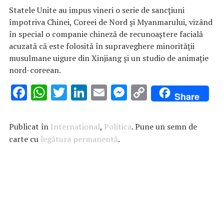
Statele Unite au impus vineri o serie de sancţiuni
împotriva Chinei, Coreei de Nord şi Myanmarului, vizând
în special o companie chineză de recunoaştere facială
acuzată că este folosită în supraveghere minorităţii
musulmane uigure din Xinjiang şi un studio de animaţie
nord-coreean.
F
W
T
Li
E
M
C
Share
ac
h
w
n
m
es
o
e
at
it
k
ai
se
p
Publicat în
International
,
Politica
. Pune un semn de
b
s
te
e
l
n
y
carte cu
legătura permanentă
.
o
A
r
dI
g
Li
o
p
n
er
n
k
p
k