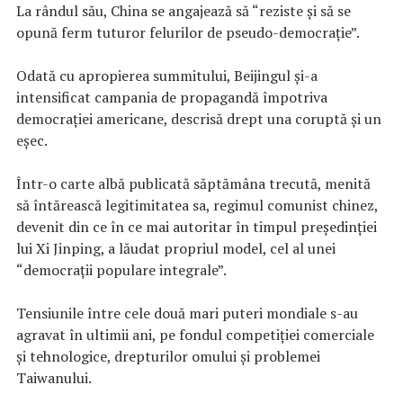
La rândul său, China se angajează să “reziste şi să se
opună ferm tuturor felurilor de pseudo-democraţie”.
Odată cu apropierea summitului, Beijingul şi-a
intensificat campania de propagandă împotriva
democraţiei americane, descrisă drept una coruptă şi un
eşec.
Într-o carte albă publicată săptămâna trecută, menită
să întărească legitimitatea sa, regimul comunist chinez,
devenit din ce în ce mai autoritar în timpul preşedinţiei
lui Xi Jinping, a lăudat propriul model, cel al unei
“democraţii populare integrale”.
Tensiunile între cele două mari puteri mondiale s-au
agravat în ultimii ani, pe fondul competiţiei comerciale
şi tehnologice, drepturilor omului şi problemei
Taiwanului.