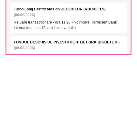
Turbo Long Certificates on CECE® EUR (RBCXETL5)
(06/08/2026)
Reluare tranzactionare - ora 11:20 - Notificare Raiffeisen Bank
International modificare limita variatie
FONDUL DESCHIS DE INVESTITII ETF BET BRK (BKBETETF)
(06/08/2026)
VAN la data 05.08.2026
FONDUL DESCHIS DE INVESTITII GLOBINVEST
ENERGY&FINANCIALS ETF (GIBEFETF)
(06/08/2026)
VAN la data 05.08.2026
FONDUL DESCHIS DE INVESTITII BT INDEX ROMANIA ETF
BET TR (BTBETRETF)
(06/08/2026)
VAN la data 05.08.2026