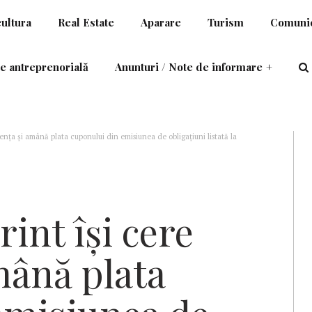
cultura
Real Estate
Aparare
Turism
Comunic
e antreprenorială
Anunturi / Note de informare
+
vența și amână plata cuponului din emisiunea de obligațiuni listată la
int își cere
mână plata