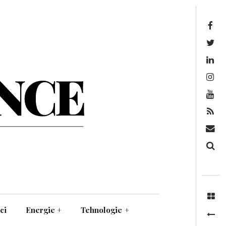
Facebook
Twitter
Linkedin
Instagram
Youtube
Feed
Mail
Căutare
ci
Energie
+
Tehnologie
+