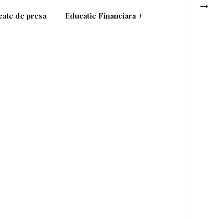
ate de presa
Educatie Financiara
+