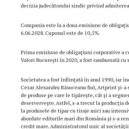
decizia judecătorului sindic privind admiterea
Compania este la a doua emisiune de obligațiu
6.06.2028. Cuponul este de 10,5%.
Prima emisiune de obligațiuni corporative a co
Valori București în 2020, a fost rambursată cu s
Societatea a fost înființată în anul 1990, iar 
Cezar Alexandru Răsuceanu fiul, Artprint și-a 
de produse pe care le tipărește, cât și a segm
deservervește. Astfel, s-a trecut la producția de
la produsele de tipar cu tiraje mici sau intens
abordate editurile mari din România și s-a renu
credit mare. Administratorul unic al societăț