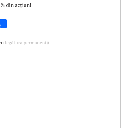
1% din acțiuni.
e
 cu
legătura permanentă
.