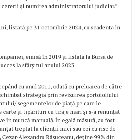
 cererii și numirea administratorului judiciar.”
ni, listată pe 31 octombrie 2024, cu scadența în
mpaniei, emisă în 2019 și listată la Bursa de
ucces la sfârșitul anului 2023.
începând cu anul 2011, odată cu preluarea de către
schimbat strategia prin revizuirea portofoliului
entului/ segementelor de piață pe care le
 carte și tipărituri cu tiraje mari și s-a renunțat
ive în muncă manuală. În egală măsură, au fost
nțat treptat la clienții mici sau cei cu risc de
ii, Cezar-Alexandru Răsuceanu, deține 99% din