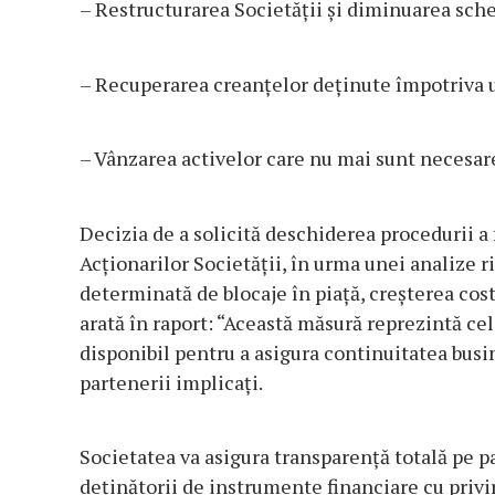
– Restructurarea Societății și diminuarea sch
– Recuperarea creanțelor deținute împotriva u
– Vânzarea activelor care nu mai sunt necesare
Decizia de a solicită deschiderea procedurii a
Acționarilor Societății, în urma unei analize ri
determinată de blocaje în piață, creșterea cost
arată în raport: “Această măsură reprezintă ce
disponibil pentru a asigura continuitatea busi
partenerii implicați.
Societatea va asigura transparență totală pe pa
deținătorii de instrumente financiare cu privire