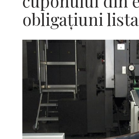
cuponului din 
obligațiuni list