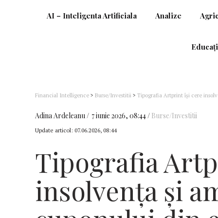
AI – Inteligenta Artificiala
Analize
Agri
Educați
Financial Intelligence
>
Burse/Investitii
>
Tipografia Artprint își cere insol
BVB
Adina Ardeleanu
7 iunie 2026, 08:44
Burse/Investitii
Update articol:
07.06.2026, 08:44
Tipografia Artpr
insolvența și a