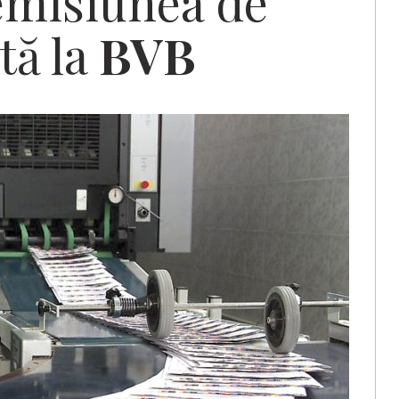
emisiunea de
ată la
BVB