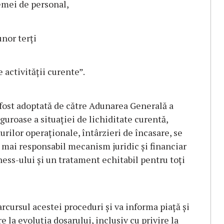
emei de personal,
nor terți
 activității curente”.
 fost adoptată de către Adunarea Generală a
guroase a situației de lichiditate curentă,
urilor operaționale, întârzieri de încasare, se
l mai responsabil mecanism juridic și financiar
ness-ului și un tratament echitabil pentru toți
rcursul acestei proceduri și va informa piață și
 la evoluția dosarului, inclusiv cu privire la