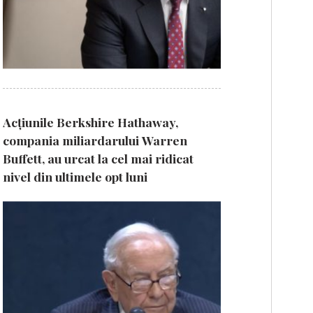
Acțiunile Berkshire Hathaway,
compania miliardarului Warren
Buffett, au urcat la cel mai ridicat
nivel din ultimele opt luni