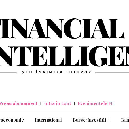
Vreau abonament
|
Intra in cont
|
Evenimentele FI
roeconomie
International
Burse/Investitii
+
Ban