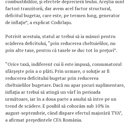
combustibililor, şi efectele deprecierii leului. Aceştia sunt
factori tranzitorii, dar avem acel factor structural,
deficitul bugetar, care este, pe termen lung, generator
de inflaţie”, a explicat Codirlaşu.
Potrivit acestuia, statul ar trebui să ia măsuri pentru
scăderea deficitului, “prin reducerea cheltuielilor, nu
prin alte taxe, pentru că taxele se duc tot în preţuri”.
“Orice taxă, indiferent cui îi este impusă, consumatorul
sfârşeşte prin a o plăti. Prin urmare, o soluţie ar fi
reducerea deficitului bugetar prin reducerea
cheltuielilor bugetare. Dacă nu apar şocuri suplimentare,
inflaţia ar trebui să atingă un vârf în perioada
următoare, iar în a doua parte a anului să intre pe un
trend de scădere. E posibil să coborâm sub 10% în
august-septembrie, când dispare efectul majorării TVA”,
a afirmat preşedintele CFA România.