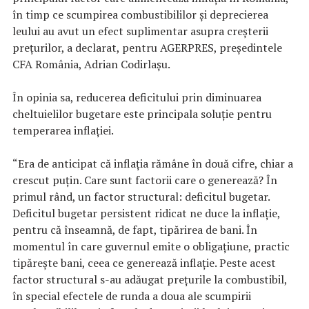
în timp ce scumpirea combustibililor şi deprecierea
leului au avut un efect suplimentar asupra creşterii
preţurilor, a declarat, pentru AGERPRES, preşedintele
CFA România, Adrian Codirlaşu.
În opinia sa, reducerea deficitului prin diminuarea
cheltuielilor bugetare este principala soluţie pentru
temperarea inflaţiei.
“Era de anticipat că inflaţia rămâne în două cifre, chiar a
crescut puţin. Care sunt factorii care o generează? În
primul rând, un factor structural: deficitul bugetar.
Deficitul bugetar persistent ridicat ne duce la inflaţie,
pentru că înseamnă, de fapt, tipărirea de bani. În
momentul în care guvernul emite o obligaţiune, practic
tipăreşte bani, ceea ce generează inflaţie. Peste acest
factor structural s-au adăugat preţurile la combustibil,
în special efectele de runda a doua ale scumpirii