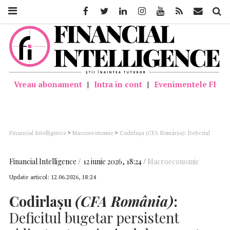
Facebook
Twitter
Linkedin
Instagram
Youtube
Feed
Mail
Căutar
Vreau abonament
|
Intra in cont
|
Evenimentele FI
Financial Intelligence
>
Macroeconomie
>
Codirlaşu (CFA România): Deficitul
bugetar persistent ridicat este principalul generator al inflaţiei
Financial Intelligence
12 iunie 2026, 18:24
Macroeconomie
Update articol:
12.06.2026, 18:24
Codirlaşu
(CFA România)
:
Deficitul bugetar persistent