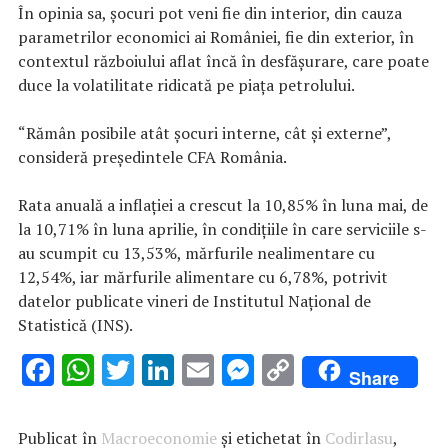
În opinia sa, şocuri pot veni fie din interior, din cauza
parametrilor economici ai României, fie din exterior, în
contextul războiului aflat încă în desfăşurare, care poate
duce la volatilitate ridicată pe piaţa petrolului.
“Rămân posibile atât şocuri interne, cât şi externe”,
consideră preşedintele CFA România.
Rata anuală a inflaţiei a crescut la 10,85% în luna mai, de
la 10,71% în luna aprilie, în condiţiile în care serviciile s-
au scumpit cu 13,53%, mărfurile nealimentare cu
12,54%, iar mărfurile alimentare cu 6,78%, potrivit
datelor publicate vineri de Institutul Naţional de
Statistică (INS).
F
W
T
Li
E
M
C
Share
ac
h
w
n
m
es
o
e
at
it
k
ai
se
p
Publicat în
Macroeconomie
și etichetat în
Codirlasu
,