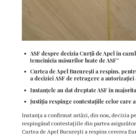
ASF despre decizia Curţii de Apel în cazul
temeinicia măsurilor luate de ASF”
Curtea de Apel București a respins, pent
a deciziei
ASF
de retragere a autorizației
Instanţele au dat dreptate ASF în majorit
Justiţia respinge contestaţiile celor care 
Instanţa a confirmat astăzi, din nou, decizia p
respingând contestaţiile din partea asigurător
Curtea de Apel București a respins cererea Eu