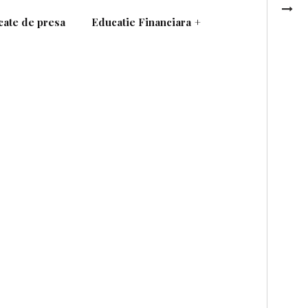
ate de presa
Educatie Financiara
+