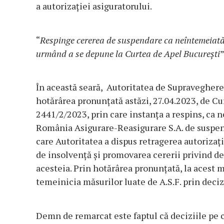
a autorizației asiguratorului.
“
Respinge cererea de suspendare ca neîntemeiată.
urmând a se depune la Curtea de Apel Bucureşti
”
În această seară, Autoritatea de Supraveghere F
hotărârea pronunțată astăzi, 27.04.2023, de Cur
2441/2/2023, prin care instanța a respins, ca 
România Asigurare-Reasigurare S.A. de suspenda
care Autoritatea a dispus retragerea autorizați
de insolvență și promovarea cererii privind d
acesteia. Prin hotărârea pronunțată, la acest 
temeinicia măsurilor luate de A.S.F. prin decizi
Demn de remarcat este faptul că deciziile pe 