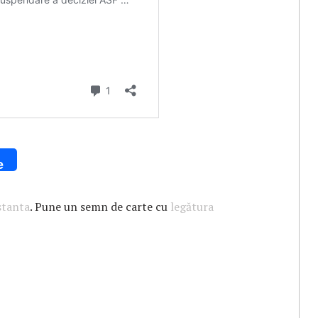
e
stanta
. Pune un semn de carte cu
legătura