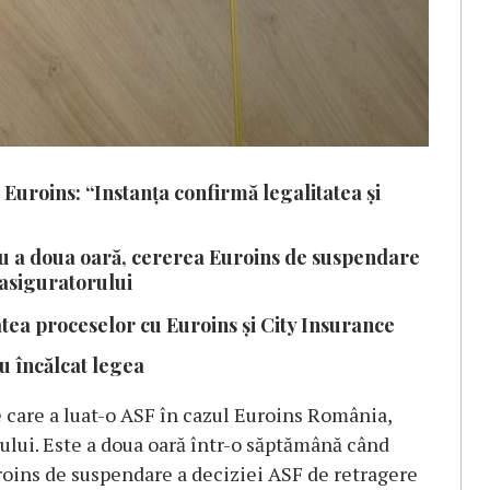
 Euroins: “Instanța confirmă legalitatea și
ru a doua oară, cererea Euroins de suspendare
 asiguratorului
atea proceselor cu Euroins şi City Insurance
au încălcat legea
e care a luat-o ASF în cazul Euroins România,
ului. Este a doua oară într-o săptămână când
roins de suspendare a deciziei ASF de retragere