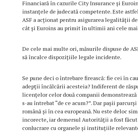
Financiară în cazurile City Insurance și Euroin
instanțele de judecată competente. Este astfel v
ASF a acționat pentru asigurarea legalității dep
cât şi Euroins au primit în ultimii ani cele mai
De cele mai multe ori, măsurile dispuse de AS
să încalce dispozițiile legale incidente.
Se pune deci o întrebare firească: fie cei în ca
adepții încălcării acesteia? Indiferent de răsp
licențelor celor două companii demonstrează
s-au întrebat “de ce acum?”. Dar pașii parcurși
română și în cea europeană. Nu este deloc si
incorecte, iar demersul Autorității a fost făcut
conlucrare cu organele și instituțiile relevant