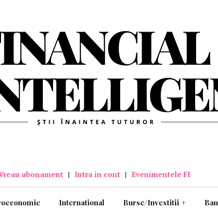
Vreau abonament
|
Intra in cont
|
Evenimentele FI
roeconomie
International
Burse/Investitii
+
Ban