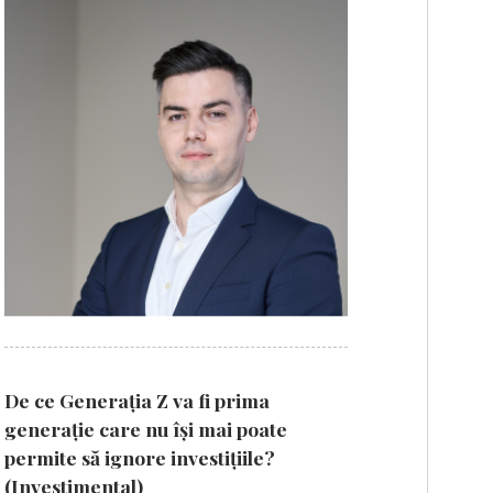
De ce Generația Z va fi prima
generație care nu își mai poate
permite să ignore investițiile?
(Investimental)