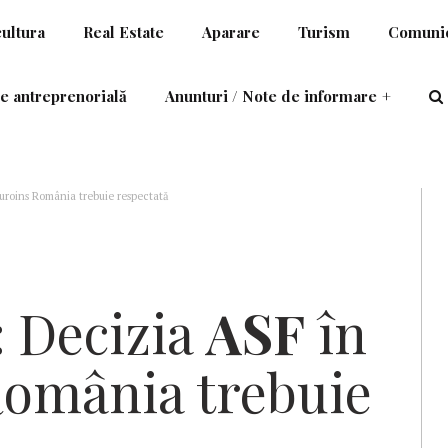
cultura
Real Estate
Aparare
Turism
Comunic
e antreprenorială
Anunturi / Note de informare
+
uroins România trebuie respectată
:
Decizia
ASF
în
România trebuie