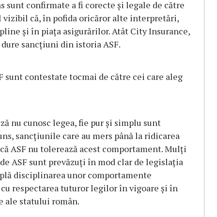
s sunt confirmate a fi corecte și legale de către
izibil că, în pofida oricăror alte interpretări,
line și în piața asigurărilor.
Atât City Insurance,
 dure sancțiuni din istoria ASF.
F sunt contestate tocmai de către cei care aleg
uză nu cunosc legea, fie pur și simplu sunt
uns, sancțiunile care au mers până la ridicarea
 că ASF nu tolerează acest comportament. Mulți
 de ASF sunt prevăzuți în mod clar de legislația
mplă disciplinarea unor comportamente
 cu respectarea tuturor legilor în vigoare și în
e ale statului român.