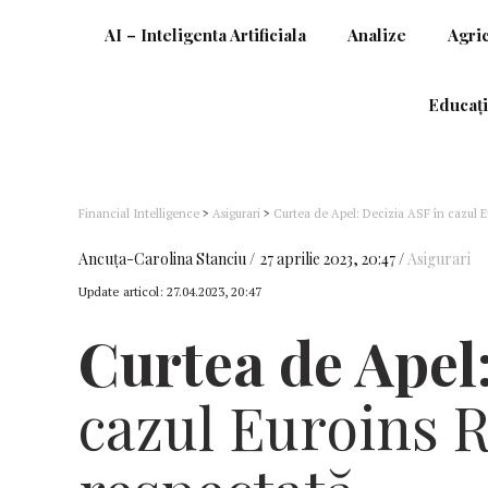
AI – Inteligenta Artificiala
Analize
Agri
Educați
Financial Intelligence
>
Asigurari
>
Curtea de Apel: Decizia ASF în cazul E
Ancuţa-Carolina Stanciu
27 aprilie 2023, 20:47
Asigurari
Update articol:
27.04.2023, 20:47
Curtea de Apel
cazul Euroins 