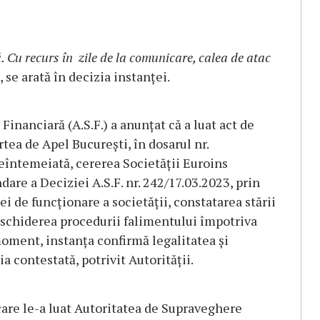
 Cu recurs în zile de la comunicare, calea de atac
, se arată în decizia instanţei.
inanciară (A.S.F.) a anunţat că a luat act de
tea de Apel București, în dosarul nr.
neîntemeiată, cererea Societății Euroins
re a Deciziei A.S.F. nr. 242/17.03.2023, prin
ei de funcționare a societății, constatarea stării
eschiderea procedurii falimentului împotriva
moment, instanța confirmă legalitatea și
a contestată, potrivit Autorităţii.
care le-a luat Autoritatea de Supraveghere