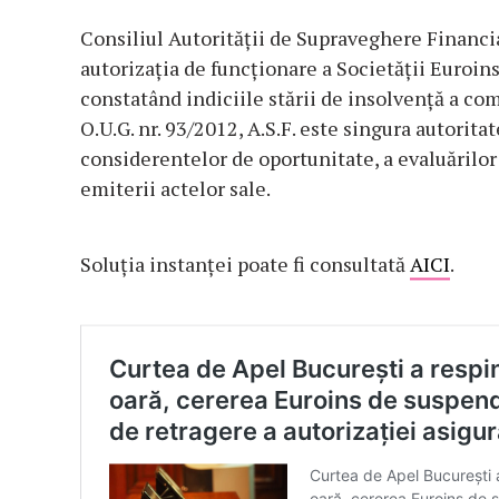
Consiliul Autorității de Supraveghere Financia
autorizația de funcționare a Societății Euroi
constatând indiciile stării de insolvență a comp
O.U.G. nr. 93/2012, A.S.F. este singura autorit
considerentelor de oportunitate, a evaluărilor ş
emiterii actelor sale.
Soluția instanței poate fi consultată
AICI
.