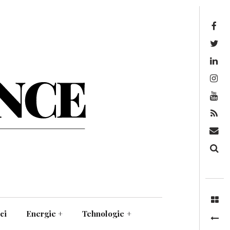
Facebook
Twitter
Linkedin
Instagram
Youtube
Feed
Mail
Căutare
ci
Energie
+
Tehnologie
+