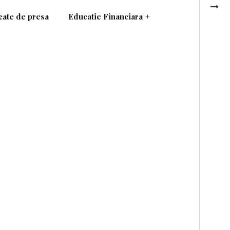
ate de presa
Educatie Financiara
+