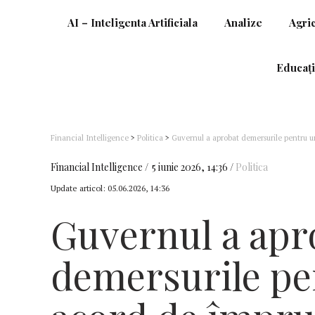
AI – Inteligenta Artificiala
Analize
Agri
Educați
Financial Intelligence
>
Politica
>
Guvernul a aprobat demersurile pentru u
Financial Intelligence
5 iunie 2026, 14:36
Politica
Update articol:
05.06.2026, 14:36
Guvernul a apr
demersurile pe