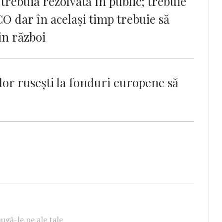
trebuia rezolvată în public; trebuie
 dar în acelaşi timp trebuie să
in război
lor ruseşti la fonduri europene să
ugă-le pe ale tale