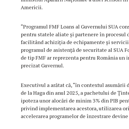
Americii.
“Programul FMF Loans al Guvernului SUA const
pentru statele aliate şi partenere în procesul 
facilitând achiziţia de echipamente şi servici
programul de asistenţă de securitate al SUA F
de tip FMF ar reprezenta pentru România un i
precizat Guvernul.
Executivul a arătat că, “în contextul asumări
de la Haga din anul 2025, a pachetului de Ţint
ipoteza unor alocări de minim 3% din PIB pentru
privind implementarea acestora, utilizarea or
accelerarea programelor de înzestrare devine