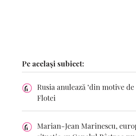
k
p
k
Pe același subiect:
Rusia anulează ‘din motive de 
Flotei
Marian-Jean Marinescu, euro