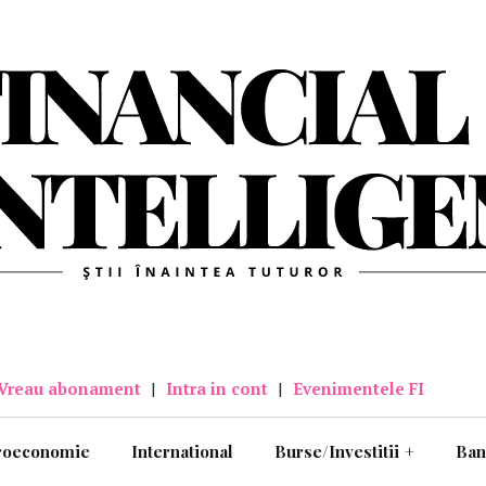
Vreau abonament
|
Intra in cont
|
Evenimentele FI
roeconomie
International
Burse/Investitii
+
Ban