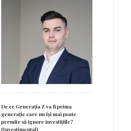
De ce Generația Z va fi prima
generație care nu își mai poate
permite să ignore investițiile?
(Investimental)