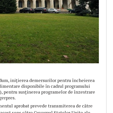
dum, iniţierea demersurilor pentru încheierea
limentare disponibile în cadrul programului
), pentru susţinerea programelor de înzestrare
gerpres.
mentul aprobat prevede transmiterea de către
 acest sens către Guvernul Statelor Unite ale