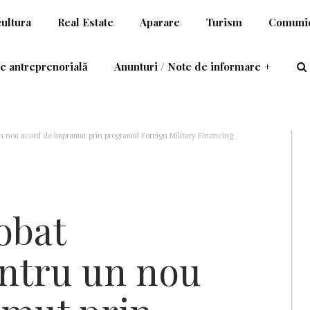
cultura
Real Estate
Aparare
Turism
Comunic
e antreprenorială
Anunturi / Note de informare
+
n nou acord de împrumut prin programul Foreign Military Financing
obat
ntru un nou