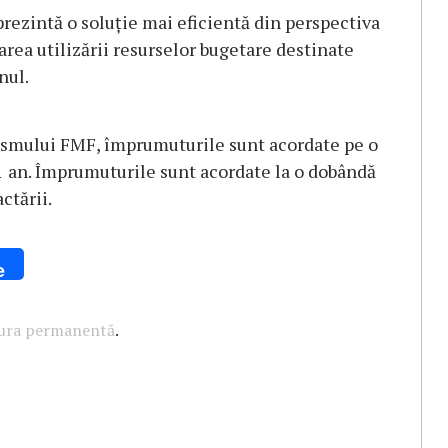
rezintă o soluţie mai eficientă din perspectiva
area utilizării resurselor bugetare destinate
nul.
nismului FMF, împrumuturile sunt acordate pe o
 1 an. Împrumuturile sunt acordate la o dobândă
ctării.
e
tura permanentă
.