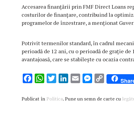
Accesarea finanţării prin FMF Direct Loans rep
costurilor de finanţare, contribuind la optimiz
programelor de înzestrare, a menţionat Guver
Potrivit termenilor standard, în cadrul meca
perioadă de 12 ani, cu o perioadă de graţie de
avantajoasă, care se stabileşte cu ocazia contra
F
W
T
Li
E
M
C
Shar
ac
h
w
n
m
es
o
e
at
it
k
ai
se
p
Publicat în
Politica
. Pune un semn de carte cu
legă
b
s
te
e
l
n
y
o
A
r
dI
g
Li
o
p
n
er
n