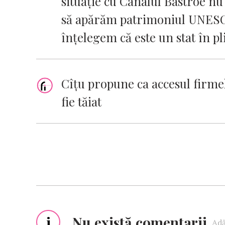
situaţie cu Canalul Bâstroe nu 
să apărăm patrimoniul UNESCO
înţelegem că este un stat în pl
Cîţu propune ca accesul firme
fie tăiat
i
Nu există comentarii
Adă