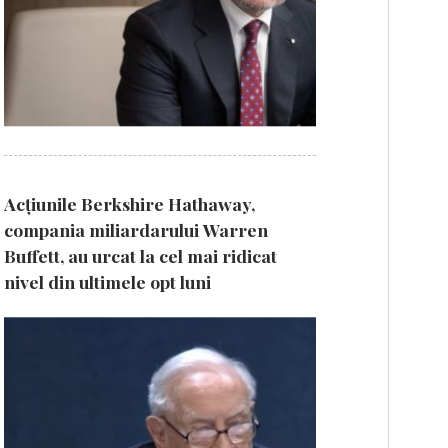
Acțiunile Berkshire Hathaway,
compania miliardarului Warren
Buffett, au urcat la cel mai ridicat
nivel din ultimele opt luni