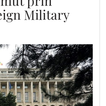
umut prin
ign Military