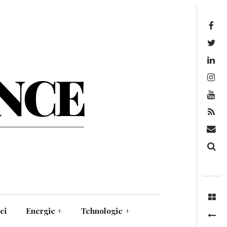
Facebook
Twitter
Linkedin
Instagram
Youtube
Feed
Mail
Căutare
ci
Energie
+
Tehnologie
+