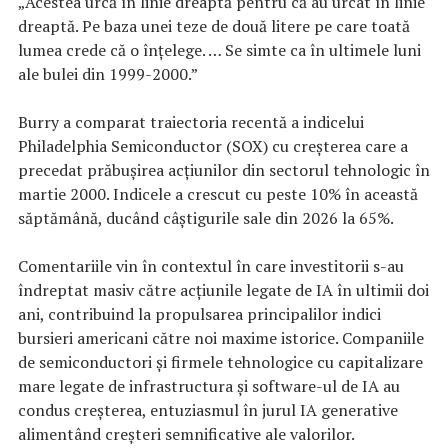
„Acestea urcă în linie dreaptă pentru că au urcat în linie
dreaptă. Pe baza unei teze de două litere pe care toată
lumea crede că o înțelege. … Se simte ca în ultimele luni
ale bulei din 1999-2000.”
Burry a comparat traiectoria recentă a indicelui
Philadelphia Semiconductor (SOX) cu creșterea care a
precedat prăbușirea acțiunilor din sectorul tehnologic în
martie 2000. Indicele a crescut cu peste 10% în această
săptămână, ducând câștigurile sale din 2026 la 65%.
Comentariile vin în contextul în care investitorii s-au
îndreptat masiv către acțiunile legate de IA în ultimii doi
ani, contribuind la propulsarea principalilor indici
bursieri americani către noi maxime istorice. Companiile
de semiconductori și firmele tehnologice cu capitalizare
mare legate de infrastructura și software-ul de IA au
condus creşterea, entuziasmul în jurul IA generative
alimentând creșteri semnificative ale valorilor.