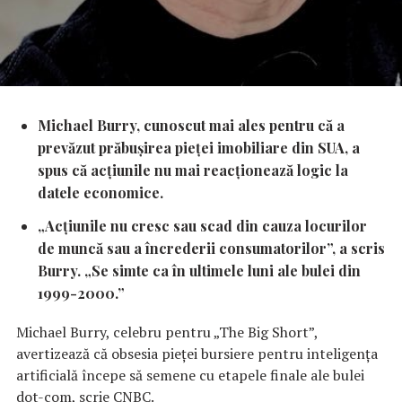
Michael Burry, cunoscut mai ales pentru că a
prevăzut prăbușirea pieței imobiliare din SUA, a
spus că acțiunile nu mai reacționează logic la
datele economice.
„Acțiunile nu cresc sau scad din cauza locurilor
de muncă sau a încrederii consumatorilor”, a scris
Burry. „Se simte ca în ultimele luni ale bulei din
1999-2000.”
Michael Burry, celebru pentru „The Big Short”,
avertizează că obsesia pieței bursiere pentru inteligența
artificială începe să semene cu etapele finale ale bulei
dot-com, scrie CNBC.