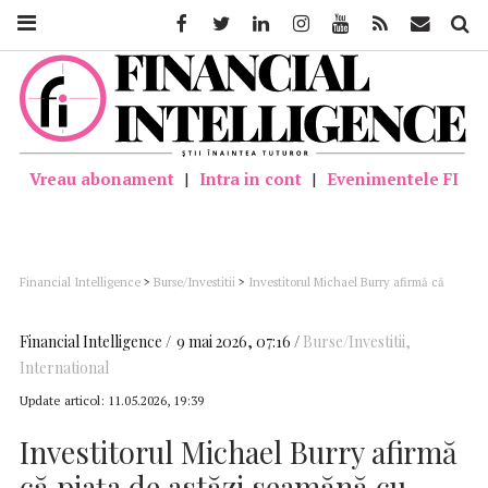
Facebook
Twitter
Linkedin
Instagram
Youtube
Feed
Mail
Căutar
Vreau abonament
|
Intra in cont
|
Evenimentele FI
Financial Intelligence
>
Burse/Investitii
>
Investitorul Michael Burry afirmă că
piața de astăzi seamănă cu „ultimele luni ale bulei din 1999-2000”
Financial Intelligence
9 mai 2026, 07:16
Burse/Investitii
,
International
Update articol:
11.05.2026, 19:39
Investitorul Michael Burry afirmă
că piața de astăzi seamănă cu