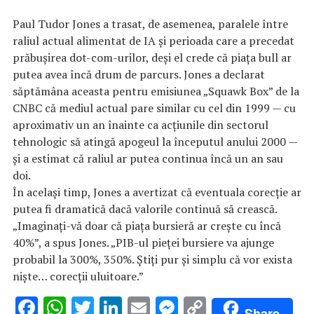
Paul Tudor Jones a trasat, de asemenea, paralele între
raliul actual alimentat de IA și perioada care a precedat
prăbușirea dot-com-urilor, deși el crede că piața bull ar
putea avea încă drum de parcurs. Jones a declarat
săptămâna aceasta pentru emisiunea „Squawk Box” de la
CNBC că mediul actual pare similar cu cel din 1999 — cu
aproximativ un an înainte ca acțiunile din sectorul
tehnologic să atingă apogeul la începutul anului 2000 —
și a estimat că raliul ar putea continua încă un an sau
doi.
În același timp, Jones a avertizat că eventuala corecție ar
putea fi dramatică dacă valorile continuă să crească.
„Imaginați-vă doar că piața bursieră ar crește cu încă
40%”, a spus Jones. „PIB-ul pieței bursiere va ajunge
probabil la 300%, 350%. Știți pur și simplu că vor exista
niște… corecții uluitoare.”
F
W
T
Li
E
M
C
Share