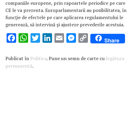
companiile europene, prin rapoartele periodice pe care
CE le va prezenta. Europarlamentarii au posibilitatea, în
funcție de efectele pe care aplicarea regulamentului le
generează, să intervină și ajusteze prevederile acestuia.
F
W
T
Li
E
M
C
Share
ac
h
w
n
m
es
o
e
at
it
k
ai
se
p
Publicat în
Politica
. Pune un semn de carte cu
legătura
b
s
te
e
l
n
y
permanentă
.
o
A
r
dI
g
Li
o
p
n
er
n
k
p
k