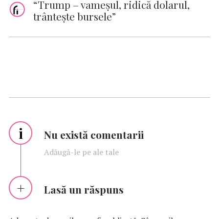
“Trump – vameșul, ridică dolarul,
trântește bursele”
i
Nu există comentarii
Adăugă-le pe ale tale
Lasă un răspuns