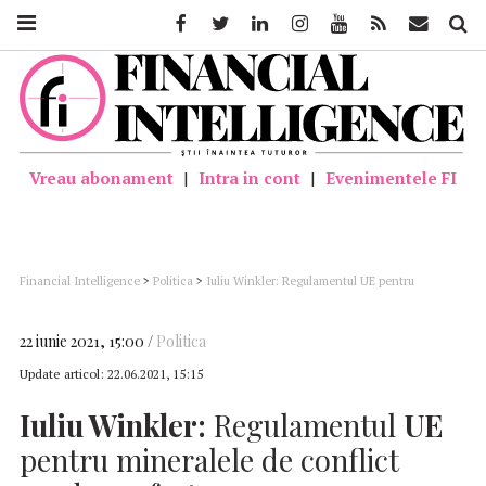
Facebook
Twitter
Linkedin
Instagram
Youtube
Feed
Mail
Căutar
Vreau abonament
|
Intra in cont
|
Evenimentele FI
Financial Intelligence
>
Politica
>
Iuliu Winkler: Regulamentul UE pentru
mineralele de conflict produce efecte
22 iunie 2021, 15:00
Politica
Update articol:
22.06.2021, 15:15
Iuliu Winkler:
Regulamentul
UE
pentru mineralele de conflict