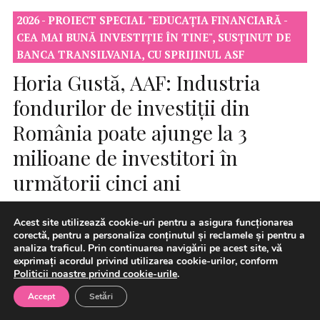
2026 - PROIECT SPECIAL "EDUCAȚIA FINANCIARĂ -
CEA MAI BUNĂ INVESTIȚIE ÎN TINE", SUSȚINUT DE
BANCA TRANSILVANIA, CU SPRIJINUL ASF
Horia Gustă, AAF: Industria
fondurilor de investiții din
România poate ajunge la 3
milioane de investitori în
următorii cinci ani
Acest site utilizează cookie-uri pentru a asigura funcționarea
corectă, pentru a personaliza conținutul și reclamele și pentru a
analiza traficul. Prin continuarea navigării pe acest site, vă
exprimați acordul privind utilizarea cookie-urilor, conform
Politicii noastre privind cookie-urile
.
Accept
Setări