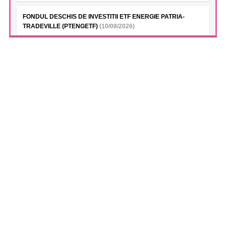
FONDUL DESCHIS DE INVESTITII ETF ENERGIE PATRIA-
TRADEVILLE (PTENGETF)
(10/08/2026)
VAN la data 07/08/09.08.2026
FONDUL DESCHIS DE INVESTITII ETF BET PATRIA-
TRADEVILLE (TVBETETF)
(10/08/2026)
VAN la data 07/08/09.08.2026
ANTIBIOTICE S.A. (ATB)
(10/08/2026)
Teleconferinta Rezultate Financiare Sem. I 2026