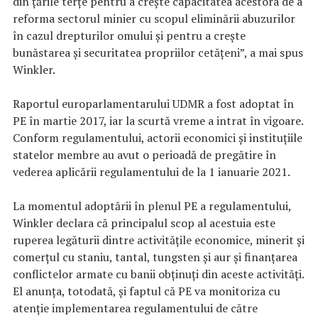
din țările terțe pentru a crește capacitatea acestora de a
reforma sectorul minier cu scopul eliminării abuzurilor
în cazul drepturilor omului și pentru a crește
bunăstarea și securitatea propriilor cetățeni”, a mai spus
Winkler.
Raportul europarlamentarului UDMR a fost adoptat în
PE în martie 2017, iar la scurtă vreme a intrat în vigoare.
Conform regulamentului, actorii economici și instituțiile
statelor membre au avut o perioadă de pregătire în
vederea aplicării regulamentului de la 1 ianuarie 2021.
La momentul adoptării în plenul PE a regulamentului,
Winkler declara că principalul scop al acestuia este
ruperea legăturii dintre activitățile economice, minerit și
comerțul cu staniu, tantal, tungsten și aur și finanțarea
conflictelor armate cu banii obținuți din aceste activități.
El anunța, totodată, și faptul că PE va monitoriza cu
atenție implementarea regulamentului de către