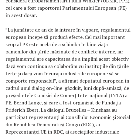
consideră europarlamentarul Iuliu Winkler (UDMR, PPE),
cel care a fost raportorul Parlamentului European (PE)
în acest dosar.
”La jumătate de an de la intrare în vigoare, regulamentul
european începe să producă efecte. Cel mai important
scop al PE este acela de a schimba în bine viața
oamenilor din țările măcinate de conflicte interne, iar
regulamentul are capacitatea de a împlini acest obiectiv
dacă vom continua să colaborăm cu instituțiile din țările
terțe și dacă vom încuraja industriile europene să se
comporte responsabil”, a afirmat deputatul european în
cadrul unui dialog on-line găzduit, luni după-amiază, de
președintele Comisiei de Comerț Internațional (INTA) a
PE, Bernd Lange, și care a fost organizat de Fundația
Friderich Ebert. La dialogul Bruxelles – Kinshasa au
participat reprezentanți ai Consiliului Economic și Social
din Republica Democratică Congo (RDC), ai
Reprezentanței UE în RDC, ai asociațiilor industriale