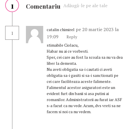
1
Comentariu
Adăugă-le pe ale tale
pe 20 martie 2023 la
catalin chimirel
1
19:09
Reply
stimabile Ciolacu,
Habar nu ai ce vorbesti.
Sper, cei care au fost la scoala sa nu va dea
liber la dementa.
Nu aveti obligatia sa-i cautati ci aveti
obligatia sa-i gasiti si sa-i sanctionati pe
cei care faciliteaza aceste falimente.
Falimentul acestor asiguratori este un
evident furt din banii si asa putini ai
romanilor. Administratorii au furat iar ASF
s-a facut ca nu vede. Acum, dvs vreti sa ne
facem si noi ca nu vedem.