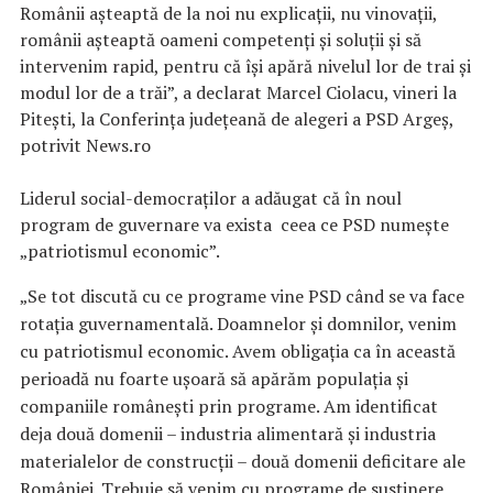
Românii aşteaptă de la noi nu explicaţii, nu vinovaţii,
românii aşteaptă oameni competenţi şi soluţii şi să
intervenim rapid, pentru că îşi apără nivelul lor de trai şi
modul lor de a trăi”, a declarat Marcel Ciolacu, vineri la
Piteşti, la Conferinţa judeţeană de alegeri a PSD Argeş,
potrivit News.ro
Liderul social-democraţilor a adăugat că în noul
program de guvernare va exista ceea ce PSD numeşte
„patriotismul economic”.
„Se tot discută cu ce programe vine PSD când se va face
rotaţia guvernamentală. Doamnelor şi domnilor, venim
cu patriotismul economic. Avem obligaţia ca în această
perioadă nu foarte uşoară să apărăm populaţia şi
companiile româneşti prin programe. Am identificat
deja două domenii – industria alimentară şi industria
materialelor de construcţii – două domenii deficitare ale
României. Trebuie să venim cu programe de susţinere,