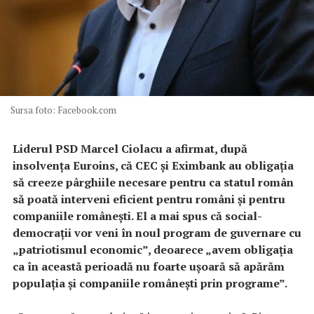
Sursa foto: Facebook.com
Liderul PSD Marcel Ciolacu a afirmat, după
insolvenţa Euroins, că CEC şi Eximbank au obligaţia
să creeze pârghiile necesare pentru ca statul român
să poată interveni eficient pentru români şi pentru
companiile româneşti. El a mai spus că social-
democraţii vor veni în noul program de guvernare cu
„patriotismul economic”, deoarece „avem obligaţia
ca în această perioadă nu foarte uşoară să apărăm
populaţia şi companiile româneşti prin programe”.