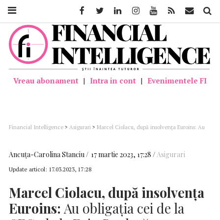
Facebook
Twitter
Linkedin
Instagram
Youtube
Feed
Mail
Căutar
Vreau abonament
|
Intra in cont
|
Evenimentele FI
Financial Intelligence
>
Asigurari
>
Marcel Ciolacu, după insolvenţa Euroins: Au
obligaţia cei de la CEC, de la EximBank să creeze pârghiile de care au nevoie
românii ca statul român să poată interveni eficient
Ancuţa-Carolina Stanciu
17 martie 2023, 17:28
Asigurari
Update articol:
17.03.2023, 17:28
Marcel Ciolacu, după insolvenţa
Euroins:
Au obligaţia cei de la