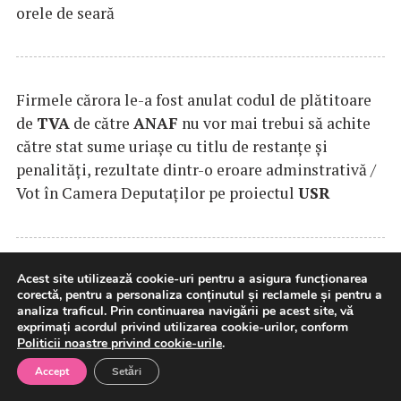
orele de seară
Firmele cărora le-a fost anulat codul de plătitoare
de
TVA
de către
ANAF
nu vor mai trebui să achite
către stat sume uriaşe cu titlu de restanţe şi
penalităţi, rezultate dintr-o eroare adminstrativă /
Vot în Camera Deputaţilor pe proiectul
USR
Primăria Capitalei și Fundația Comunitară
Acest site utilizează cookie-uri pentru a asigura funcționarea
corectă, pentru a personaliza conținutul și reclamele și pentru a
București încep procesul de transformare a Parcului
analiza traficul. Prin continuarea navigării pe acest site, vă
Herăstrău printr-un nou model de colaborare
exprimați acordul privind utilizarea cookie-urilor, conform
Politicii noastre privind cookie-urile
.
public-privată
Accept
Setări