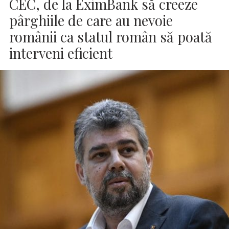
CEC, de la EximBank să creeze
pârghiile de care au nevoie
românii ca statul român să poată
interveni eficient