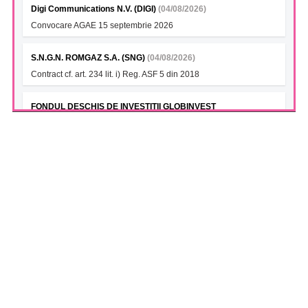
Digi Communications N.V. (DIGI)
(04/08/2026)
Convocare AGAE 15 septembrie 2026
S.N.G.N. ROMGAZ S.A. (SNG)
(04/08/2026)
Contract cf. art. 234 lit. i) Reg. ASF 5 din 2018
FONDUL DESCHIS DE INVESTITII GLOBINVEST
ENERGY&FINANCIALS ETF (GIBEFETF)
(04/08/2026)
Notificare cu privire la numarul si tipul investitorilor 31.07.2026
S.N. NUCLEARELECTRICA S.A. (SNN)
(04/08/2026)
Unitatea 2 CNE Cernavoda continua sa functioneze la capacitate
nominala