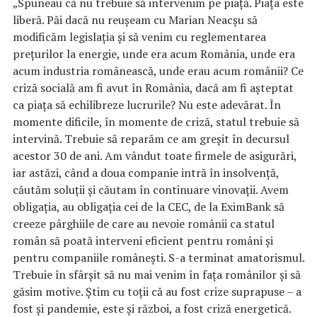
„Spuneau că nu trebuie să intervenim pe piaţă. Piaţa este
liberă. Păi dacă nu reuşeam cu Marian Neacşu să
modificăm legislaţia şi să venim cu reglementarea
preţurilor la energie, unde era acum România, unde era
acum industria românească, unde erau acum românii? Ce
criză socială am fi avut în România, dacă am fi aşteptat
ca piaţa să echilibreze lucrurile? Nu este adevărat. În
momente dificile, în momente de criză, statul trebuie să
intervină. Trebuie să reparăm ce am greşit în decursul
acestor 30 de ani. Am vândut toate firmele de asigurări,
iar astăzi, când a doua companie intră în insolvenţă,
căutăm soluţii şi căutam în continuare vinovaţii. Avem
obligaţia, au obligaţia cei de la CEC, de la EximBank să
creeze pârghiile de care au nevoie românii ca statul
român să poată interveni eficient pentru români şi
pentru companiile româneşti. S-a terminat amatorismul.
Trebuie în sfârşit să nu mai venim în faţa românilor şi să
găsim motive. Ştim cu toţii că au fost crize suprapuse – a
fost şi pandemie, este şi război, a fost criză energetică.