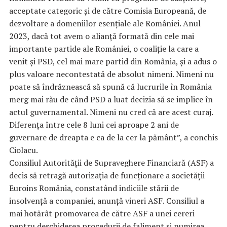
acceptate categoric şi de către Comisia Europeană, de
dezvoltare a domeniilor esenţiale ale României. Anul
2023, dacă tot avem o alianţă formată din cele mai
importante partide ale României, o coaliţie la care a
venit şi PSD, cel mai mare partid din România, şi a adus o
plus valoare necontestată de absolut nimeni. Nimeni nu
poate să îndrăznească să spună că lucrurile în România
merg mai rău de când PSD a luat decizia să se implice în
actul guvernamental. Nimeni nu cred că are acest curaj.
Diferenţa între cele 8 luni cei aproape 2 ani de
guvernare de dreapta e ca de la cer la pământ”, a conchis
Ciolacu.
Consiliul Autorităţii de Supraveghere Financiară (ASF) a
decis să retragă autorizaţia de funcţionare a societăţii
Euroins România, constatând indiciile stării de
insolvenţă a companiei, anunţă vineri ASF. Consiliul a
mai hotărât promovarea de către ASF a unei cereri
pentru deschiderea procedurii de faliment şi numirea