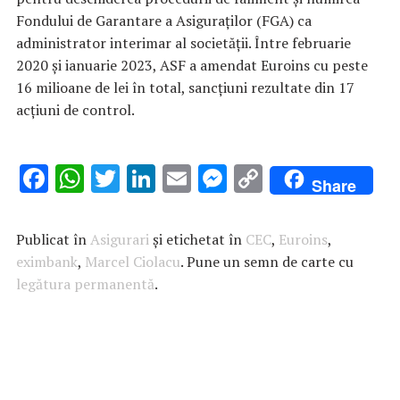
Fondului de Garantare a Asiguraţilor (FGA) ca
administrator interimar al societăţii. Între februarie
2020 şi ianuarie 2023, ASF a amendat Euroins cu peste
16 milioane de lei în total, sancţiuni rezultate din 17
acţiuni de control.
F
W
T
Li
E
M
C
Share
ac
h
w
n
m
es
o
e
at
it
k
ai
se
p
Publicat în
Asigurari
și etichetat în
CEC
,
Euroins
,
b
s
te
e
l
n
y
eximbank
,
Marcel Ciolacu
. Pune un semn de carte cu
legătura permanentă
o
A
r
.
dI
g
Li
o
p
n
er
n
k
p
k