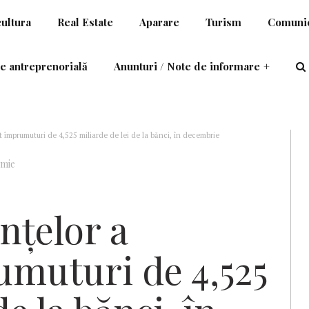
cultura
Real Estate
Aparare
Turism
Comunic
e antreprenorială
Anunturi / Note de informare
+
at împrumuturi de 4,525 miliarde de lei de la bănci, în decembrie
mie
nţelor a
umuturi de 4,525