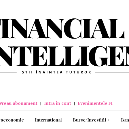
Vreau abonament
|
Intra in cont
|
Evenimentele FI
roeconomie
International
Burse/Investitii
+
Ban