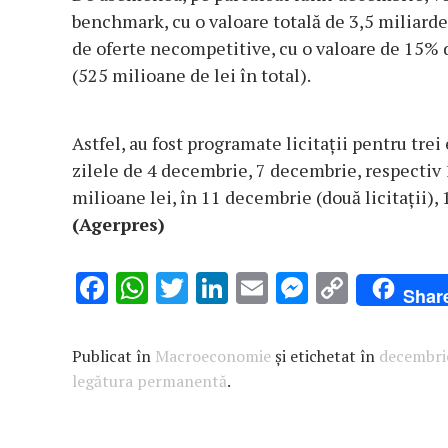
benchmark, cu o valoare totală de 3,5 miliarde
de oferte necompetitive, cu o valoare de 15% d
(525 milioane de lei în total).
Astfel, au fost programate licitaţii pentru trei
zilele de 4 decembrie, 7 decembrie, respectiv
milioane lei, în 11 decembrie (două licitaţii)
(Agerpres)
F
W
T
Li
E
M
C
Shar
ac
h
w
n
m
es
o
e
at
it
k
ai
se
p
Publicat în
Macroeconomie
și etichetat în
decembri
b
s
te
e
l
n
y
legătura permanentă
.
o
A
r
dI
g
Li
o
p
n
er
n