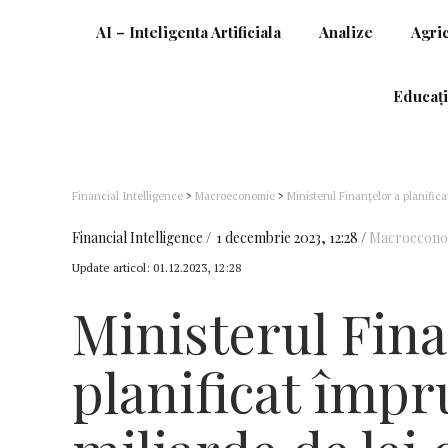
AI – Inteligenta Artificiala
Analize
Agri
Educați
Financial Intelligence
>
Macroeconomie
>
Ministerul Finanţelor a planific
Financial Intelligence
1 decembrie 2023, 12:28
Macroecono
Update articol:
01.12.2023, 12:28
Ministerul Fina
planificat împr