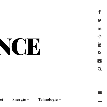
Facebook
Twitter
Linkedin
Instagram
Youtube
Feed
Mail
Căutare
ci
Energie
+
Tehnologie
+