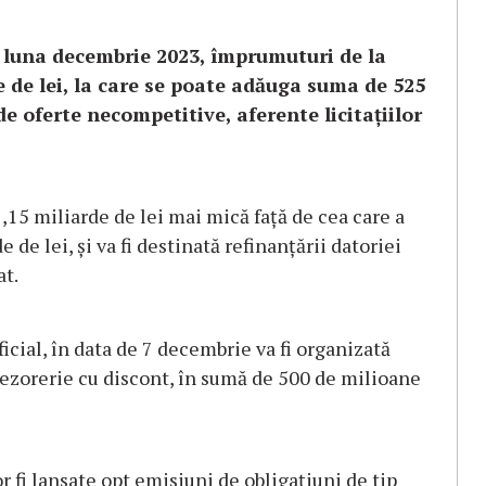
n luna decembrie 2023, împrumuturi de la
e de lei, la care se poate adăuga suma de 525
e oferte necompetitive, aferente licitaţiilor
1,15 miliarde de lei mai mică faţă de cea care a
de lei, şi va fi destinată refinanţării datoriei
at.
cial, în data de 7 decembrie va fi organizată
trezorerie cu discont, în sumă de 500 de milioane
 fi lansate opt emisiuni de obligaţiuni de tip