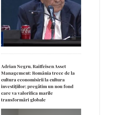
Adrian Negru, Raiffeisen Asset
Management: România trece de la
cultura economisirii la cultura
investițiilor; pregătim un nou fond
care va valorifica marile
transformări globale