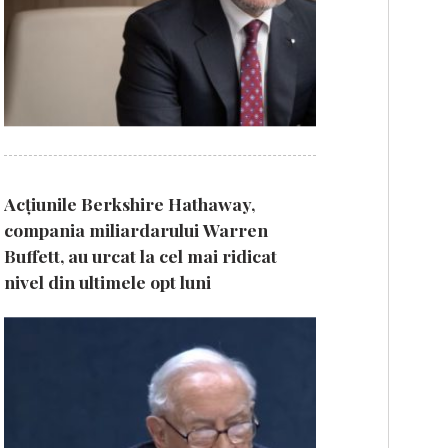
Acțiunile Berkshire Hathaway,
compania miliardarului Warren
Buffett, au urcat la cel mai ridicat
nivel din ultimele opt luni