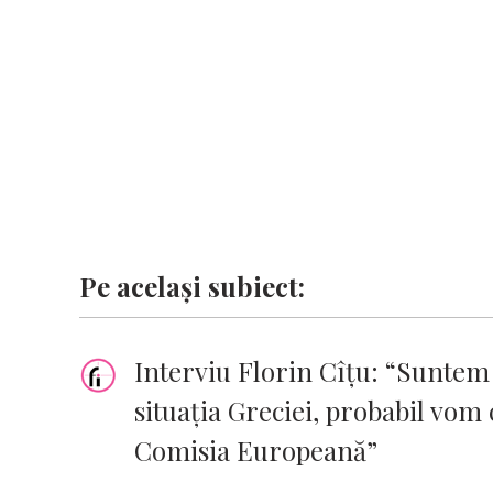
k
p
k
Pe același subiect:
Interviu Florin Cîţu: “Suntem
situaţia Greciei, probabil vom 
Comisia Europeană”