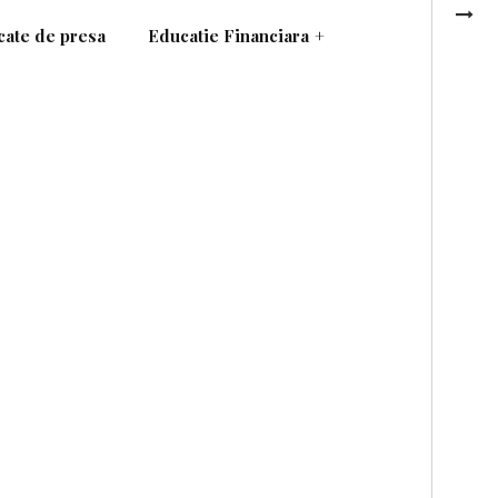
ate de presa
Educatie Financiara
+