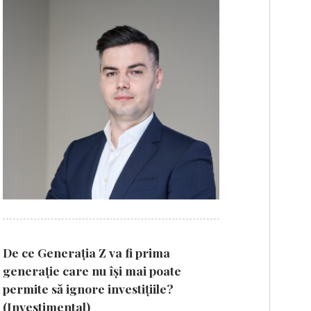
De ce Generația Z va fi prima
generație care nu își mai poate
permite să ignore investițiile?
(Investimental)