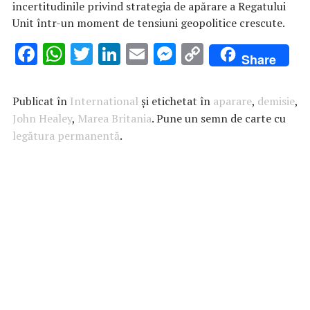
incertitudinile privind strategia de apărare a Regatului
Unit într-un moment de tensiuni geopolitice crescute.
F
W
T
Li
E
M
C
Share
ac
h
w
n
m
es
o
e
at
it
k
ai
se
p
Publicat în
International
și etichetat în
aparare
,
demisie
,
b
s
te
e
l
n
y
John Healey
,
Marea Britania
. Pune un semn de carte cu
legătura permanentă
o
A
r
.
dI
g
Li
o
p
n
er
n
k
p
k