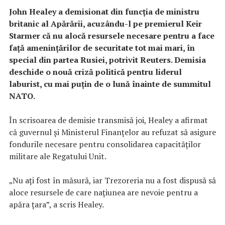
John Healey a demisionat din funcția de ministru
britanic al Apărării, acuzându-l pe premierul Keir
Starmer că nu alocă resursele necesare pentru a face
față amenințărilor de securitate tot mai mari, în
special din partea Rusiei, potrivit Reuters. Demisia
deschide o nouă criză politică pentru liderul
laburist, cu mai puțin de o lună înainte de summitul
NATO.
În scrisoarea de demisie transmisă joi, Healey a afirmat
că guvernul și Ministerul Finanțelor au refuzat să asigure
fondurile necesare pentru consolidarea capacităților
militare ale Regatului Unit.
„Nu ați fost în măsură, iar Trezoreria nu a fost dispusă să
aloce resursele de care națiunea are nevoie pentru a
apăra țara”, a scris Healey.