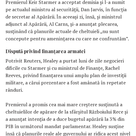
Premierul Keir Starmer a acceptat demisia și l-a numit
pe actualul ministru al securității, Dan Jarvis, în funcția
de secretar al Apărării. În aceeași zi, însă, și ministrul
adjunct al Apărării, Al Carns, și-a anunțat plecarea,
susținând că planurile actuale de cheltuieli „nu sunt
concepute pentru amenințarea cu care ne confruntăm”.
Dispută privind finanțarea armatei
Potrivit Reuters, Healey a purtat luni de zile negocieri
dificile cu Starmer și cu ministrul de Finanțe, Rachel
Reeves, privind finanțarea unui amplu plan de investiții
militare, a cărui prezentare a fost amânată în repetate
rânduri.
Premierul a promis cea mai mare creștere susținută a
cheltuielilor de apărare de la sfârșitul Războiului Rece și
a anunțat intenția de a duce bugetul apărării la 3% din
PIB în următorul mandat parlamentar. Healey susține
însă că planurile reale ale guvernului ar ridica acest nivel