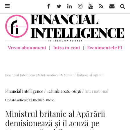
Facebook
Twitter
Linkedin
Instagram
Youtube
Feed
Mail
Căutar
Vreau abonament
|
Intra in cont
|
Evenimentele FI
Financial Intelligence
>
International
>
Ministrul britanic al Apărării
demisionează și îl acuză pe Starmer că subfinanțează securitatea Marii Britanii
Financial Intelligence
12 iunie 2026, 06:36
International
Update articol:
12.06.2026, 06:36
Ministrul britanic al Apărării
demisionează și îl acuză pe