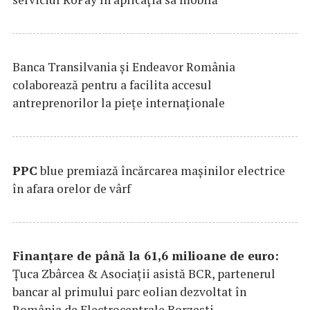
Banca Transilvania şi Endeavor România
colaborează pentru a facilita accesul
antreprenorilor la pieţe internaţionale
PPC
blue premiază încărcarea maşinilor electrice
în afara orelor de vârf
Finanțare de până la 61,6 milioane de euro:
Țuca Zbârcea & Asociații asistă BCR, partenerul
bancar al primului parc eolian dezvoltat în
România de Electrocentrale Borzești