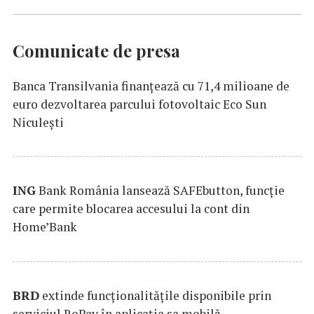
Comunicate de presa
Banca Transilvania finanțează cu 71,4 milioane de
euro dezvoltarea parcului fotovoltaic Eco Sun
Niculești
ING
Bank România lansează SAFEbutton, funcţie
care permite blocarea accesului la cont din
Home’Bank
BRD
extinde funcţionalităţile disponibile prin
serviciul RoPay în aplicaţia sa mobilă