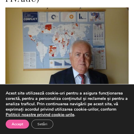
Acest site utilizează cookie-uri pentru a asigura funcționarea
corectă, pentru a personaliza conținutul și reclamele și pentru a
analiza traficul. Prin continuarea navigării pe acest site, vă
„În lumea multipolară, securitatea nu mai este oferită de
exprimați acordul privind utilizarea cookie-urilor, conform
Politicii noastre privind cookie-urile
.
un singur garant; ea se construiește prin suprapunerea
prudentă […]
Accept
Setări