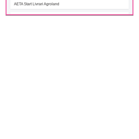
AETA Start Livrari Agroland
INTERCAPITAL BET-TRN UCITS ETF (ICBETNETF)
(07/08/2026)
VAN la data 06.08.2026
INTERCAPITAL CROBEX10TR UCITS ETF (ICCROETF)
(07/08/2026)
VAN la data 06.08.2026