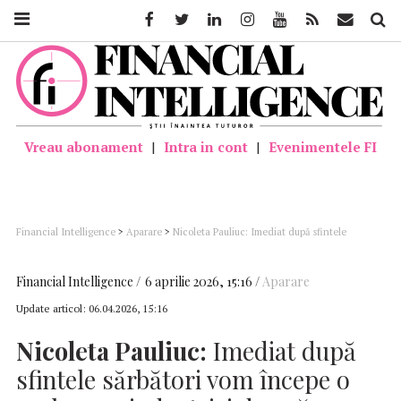
Facebook
Twitter
Linkedin
Instagram
Youtube
Feed
Mail
Căutar
Vreau abonament
|
Intra in cont
|
Evenimentele FI
Financial Intelligence
>
Aparare
>
Nicoleta Pauliuc: Imediat după sfintele
sărbători vom începe o evaluare a industriei de apărare; Abrudean: Companiile
româneşti să beneficieze de sumele din SAFE
Financial Intelligence
6 aprilie 2026, 15:16
Aparare
Update articol:
06.04.2026, 15:16
Nicoleta Pauliuc:
Imediat după
sfintele sărbători vom începe o