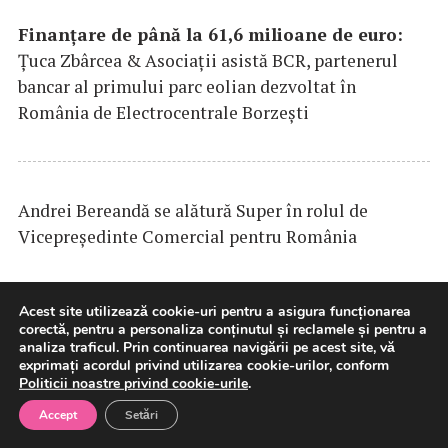
Finanțare de până la 61,6 milioane de euro:
Țuca Zbârcea & Asociații asistă BCR, partenerul
bancar al primului parc eolian dezvoltat în
România de Electrocentrale Borzești
Andrei Bereandă se alătură Super în rolul de
Vicepreședinte Comercial pentru România
Acest site utilizează cookie-uri pentru a asigura funcționarea
corectă, pentru a personaliza conținutul și reclamele și pentru a
DP
WORLD
lansează un coridor intermodal pilot
analiza traficul. Prin continuarea navigării pe acest site, vă
pentru vehicule finite între Europa de Vest și sud-
exprimați acordul privind utilizarea cookie-urilor, conform
Politicii noastre privind cookie-urile
.
estul Europei
Accept
Setări