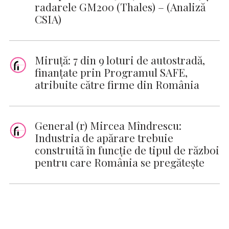
radarele GM200 (Thales) – (Analiză
CSIA)
Miruţă: 7 din 9 loturi de autostradă,
finanţate prin Programul SAFE,
atribuite către firme din România
General (r) Mircea Mîndrescu:
Industria de apărare trebuie
construită în funcție de tipul de război
pentru care România se pregătește