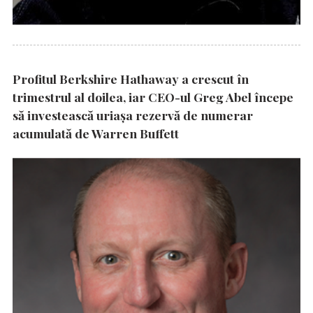
Profitul Berkshire Hathaway a crescut în
trimestrul al doilea, iar CEO-ul Greg Abel începe
să investească uriașa rezervă de numerar
acumulată de Warren Buffett