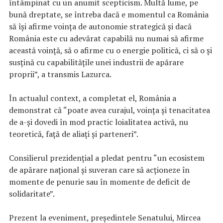
întâmpinat cu un anumit scepticism. Multă lume, pe
bună dreptate, se întreba dacă e momentul ca România
să îşi afirme voinţa de autonomie strategică şi dacă
România este cu adevărat capabilă nu numai să afirme
această voinţă, să o afirme cu o energie politică, ci să o şi
susţină cu capabilităţile unei industrii de apărare
proprii”, a transmis Lazurca.
În actualul context, a completat el, România a
demonstrat că “poate avea curajul, voinţa şi tenacitatea
de a-şi dovedi în mod practic loialitatea activă, nu
teoretică, faţă de aliaţi şi parteneri”.
Consilierul prezidenţial a pledat pentru “un ecosistem
de apărare naţional şi suveran care să acţioneze în
momente de penurie sau în momente de deficit de
solidaritate”.
Prezent la eveniment, preşedintele Senatului, Mircea