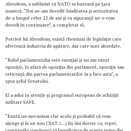
Abrudean, a subliniat că NATO se bazează pe ţara
noastră. “Noi ne-am dovedit loialitatea şi seriozitatea
de-a lungul celor 22 de ani şi cu siguranţă ne-o vom
dovedi în continuare”, a completat el.
Potrivit lui Abrudean, există chestiuni de legislaţie care
afectează industria de apărare, dar care sunt abordate.
“Rolul parlamentului este esenţial şi nu am văzut
opoziţie, în afară de opoziţia din parlament, opoziţie sau
reticenţă din partea parlamentarilor la a face asta”, a
spus şeful Senatului.
El a adus în atenţie şi programul european de achiziţii
militare SAFE.
“Există un mecanism clar acolo şi probabil că vom
ajunge şi la un nou CSAT. (…) Eu îmi doresc ca, repet,
companiile româneşti să beneficieze de aceste sume din