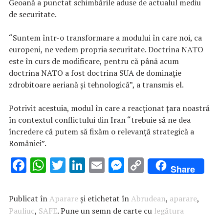
Geoană a punctat schimbările aduse de actualul mediu
de securitate.
“Suntem într-o transformare a modului în care noi, ca
europeni, ne vedem propria securitate. Doctrina NATO
este în curs de modificare, pentru că până acum
doctrina NATO a fost doctrina SUA de dominaţie
zdrobitoare aeriană şi tehnologică”, a transmis el.
Potrivit acestuia, modul în care a reacţionat ţara noastră
în contextul conflictului din Iran “trebuie să ne dea
încredere că putem să fixăm o relevanţă strategică a
României”.
F
W
T
Li
E
M
C
Share
ac
h
w
n
m
es
o
e
at
it
k
ai
se
p
Publicat în
Aparare
și etichetat în
Abrudean
,
aparare
,
b
s
te
e
l
n
y
Pauliuc
,
SAFE
. Pune un semn de carte cu
legătura