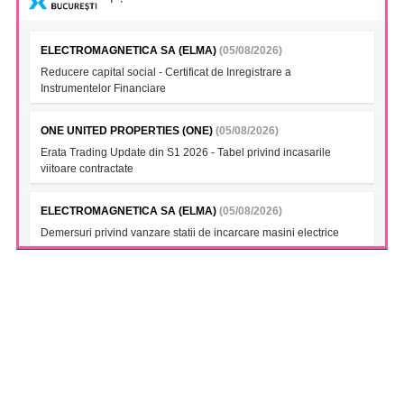
ELECTROMAGNETICA SA (ELMA)
(05/08/2026)
Reducere capital social - Certificat de Inregistrare a
Instrumentelor Financiare
ONE UNITED PROPERTIES (ONE)
(05/08/2026)
Erata Trading Update din S1 2026 - Tabel privind incasarile
viitoare contractate
ELECTROMAGNETICA SA (ELMA)
(05/08/2026)
Demersuri privind vanzare statii de incarcare masini electrice
FONDUL DESCHIS DE INVESTITII BT INDEX ROMANIA ETF
BET TR (BTBETRETF)
(05/08/2026)
Notificare cu privire la numarul si tipul investitorilor
FONDUL DESCHIS DE INVESTITII ETF ENERGIE PATRIA-
TRADEVILLE (PTENGETF)
(05/08/2026)
Notificare cu privire la numarul si tipul investitorilor