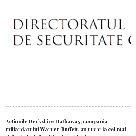
Acțiunile Berkshire Hathaway, compania
miliardarului Warren Buffett, au urcat la cel mai