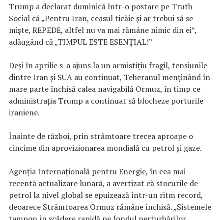
Trump a declarat duminică într-o postare pe Truth
Social că „Pentru Iran, ceasul ticăie și ar trebui să se
miște, REPEDE, altfel nu va mai rămâne nimic din ei”,
adăugând că „TIMPUL ESTE ESENȚIAL!”
Deși în aprilie s-a ajuns la un armistițiu fragil, tensiunile
dintre Iran și SUA au continuat, Teheranul menținând în
mare parte închisă calea navigabilă Ormuz, în timp ce
administrația Trump a continuat să blocheze porturile
iraniene.
Înainte de război, prin strâmtoare trecea aproape o
cincime din aprovizionarea mondială cu petrol și gaze.
Agenția Internațională pentru Energie, în cea mai
recentă actualizare lunară, a avertizat că stocurile de
petrol la nivel global se epuizează într-un ritm record,
deoarece Strâmtoarea Ormuz rămâne închisă. „Sistemele
tampon în scădere rapidă pe fondul perturbărilor