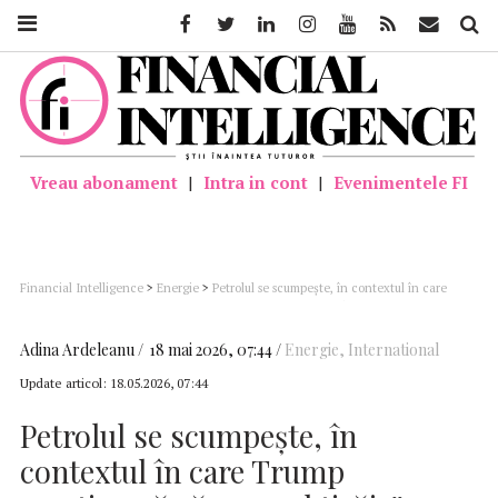
Facebook
Twitter
Linkedin
Instagram
Youtube
Feed
Mail
Căutar
Vreau abonament
|
Intra in cont
|
Evenimentele FI
Financial Intelligence
>
Energie
>
Petrolul se scumpește, în contextul în care
Trump avertizează că „ceasul ticăie” pentru Iran, alimentând temerile de
escaladare a conflictului
Adina Ardeleanu
18 mai 2026, 07:44
Energie
,
International
Update articol:
18.05.2026, 07:44
Petrolul se scumpește, în
contextul în care Trump