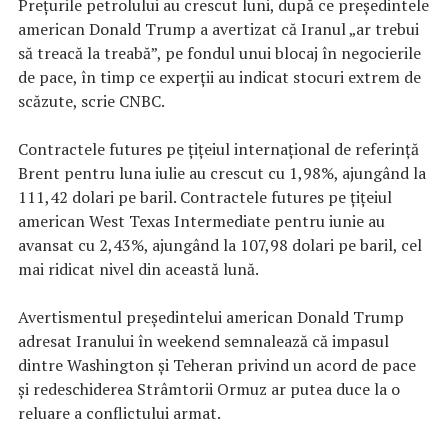
Prețurile petrolului au crescut luni, după ce președintele
american Donald Trump a avertizat că Iranul „ar trebui
să treacă la treabă”, pe fondul unui blocaj în negocierile
de pace, în timp ce experții au indicat stocuri extrem de
scăzute, scrie CNBC.
Contractele futures pe țițeiul internațional de referință
Brent pentru luna iulie au crescut cu 1,98%, ajungând la
111,42 dolari pe baril. Contractele futures pe țițeiul
american West Texas Intermediate pentru iunie au
avansat cu 2,43%, ajungând la 107,98 dolari pe baril, cel
mai ridicat nivel din această lună.
Avertismentul președintelui american Donald Trump
adresat Iranului în weekend semnalează că impasul
dintre Washington și Teheran privind un acord de pace
și redeschiderea Strâmtorii Ormuz ar putea duce la o
reluare a conflictului armat.