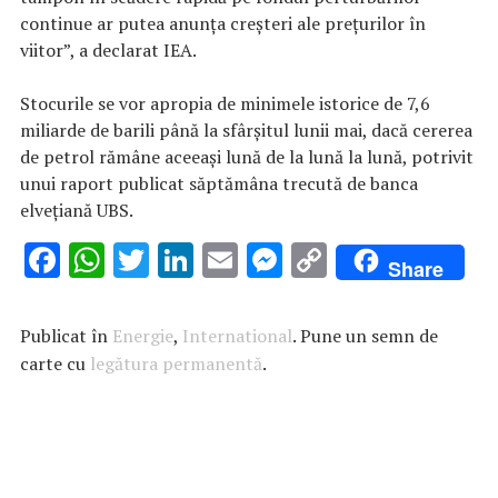
continue ar putea anunța creșteri ale prețurilor în
viitor”, a declarat IEA.
Stocurile se vor apropia de minimele istorice de 7,6
miliarde de barili până la sfârșitul lunii mai, dacă cererea
de petrol rămâne aceeași lună de la lună la lună, potrivit
unui raport publicat săptămâna trecută de banca
elvețiană UBS.
F
W
T
Li
E
M
C
Share
ac
h
w
n
m
es
o
e
at
it
k
ai
se
p
Publicat în
Energie
,
International
. Pune un semn de
b
s
te
e
l
n
y
carte cu
legătura permanentă
.
o
A
r
dI
g
Li
o
p
n
er
n
k
p
k