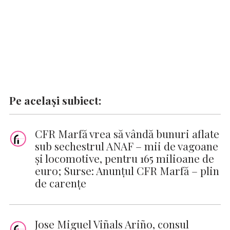
Pe același subiect:
CFR Marfă vrea să vândă bunuri aflate
sub sechestrul ANAF – mii de vagoane
și locomotive, pentru 165 milioane de
euro; Surse: Anunțul CFR Marfă – plin
de carențe
Jose Miguel Viñals Ariño, consul