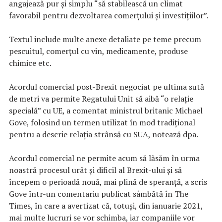
angajează pur şi simplu “să stabilească un climat
favorabil pentru dezvoltarea comerţului şi investiţiilor”.
Textul include multe anexe detaliate pe teme precum
pescuitul, comerţul cu vin, medicamente, produse
chimice etc.
Acordul comercial post-Brexit negociat pe ultima sută
de metri va permite Regatului Unit să aibă “o relaţie
specială” cu UE, a comentat ministrul britanic Michael
Gove, folosind un termen utilizat în mod tradiţional
pentru a descrie relaţia strânsă cu SUA, notează dpa.
Acordul comercial ne permite acum să lăsăm în urma
noastră procesul urât şi dificil al Brexit-ului şi să
începem o perioadă nouă, mai plină de speranţă, a scris
Gove într-un comentariu publicat sâmbătă în The
Times, în care a avertizat că, totuşi, din ianuarie 2021,
mai multe lucruri se vor schimba, iar companiile vor