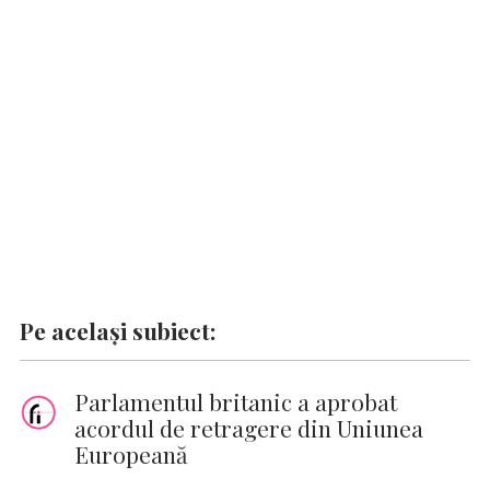
o
p
n
er
n
k
p
k
Pe același subiect:
Parlamentul britanic a aprobat
acordul de retragere din Uniunea
Europeană