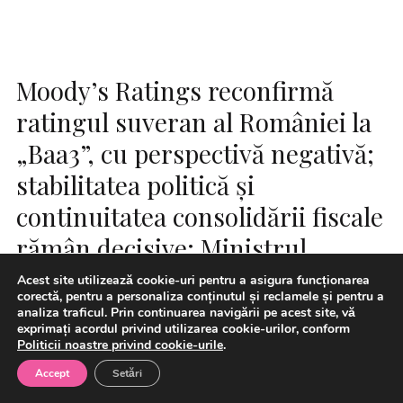
Moody’s Ratings reconfirmă
ratingul suveran al României la
„Baa3”, cu perspectivă negativă;
stabilitatea politică și
continuitatea consolidării fiscale
rămân decisive; Ministrul
Finanțelor, Alexandru Nazare:
Acest site utilizează cookie-uri pentru a asigura funcționarea
corectă, pentru a personaliza conținutul și reclamele și pentru a
Continuarea procesului de
analiza traficul. Prin continuarea navigării pe acest site, vă
exprimați acordul privind utilizarea cookie-urilor, conform
ajustare fiscală și a reformelor
Politicii noastre privind cookie-urile
.
rămâne decisivă
Accept
Setări