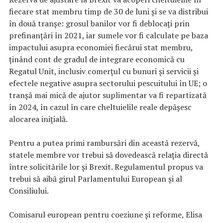
fiecare stat membru timp de 30 de luni şi se va distribui
în două tranşe: grosul banilor vor fi deblocaţi prin
prefinanţări în 2021, iar sumele vor fi calculate pe baza
impactului asupra economiei fiecărui stat membru,
ţinând cont de gradul de integrare economică cu
Regatul Unit, inclusiv comerţul cu bunuri şi servicii şi
efectele negative asupra sectorului pescuitului în UE; o
tranşă mai mică de ajutor suplimentar va fi repartizată
în 2024, în cazul în care cheltuielile reale depăşesc
alocarea iniţială.
Pentru a putea primi rambursări din această rezervă,
statele membre vor trebui să dovedească relaţia directă
între solicitările lor şi Brexit. Regulamentul propus va
trebui să aibă girul Parlamentului European şi al
Consiliului.
Comisarul european pentru coeziune şi reforme, Elisa