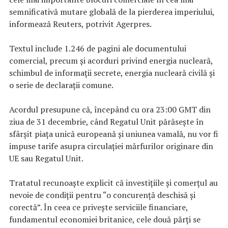
semnificativă mutare globală de la pierderea imperiului,
informează Reuters, potrivit Agerpres.
Textul include 1.246 de pagini ale documentului
comercial, precum şi acorduri privind energia nucleară,
schimbul de informaţii secrete, energia nucleară civilă şi
o serie de declaraţii comune.
Acordul presupune că, începând cu ora 23:00 GMT din
ziua de 31 decembrie, când Regatul Unit părăseşte în
sfârşit piaţa unică europeană şi uniunea vamală, nu vor fi
impuse tarife asupra circulaţiei mărfurilor originare din
UE sau Regatul Unit.
Tratatul recunoaşte explicit că investiţiile şi comerţul au
nevoie de condiţii pentru “o concurenţă deschisă şi
corectă”. În ceea ce priveşte serviciile financiare,
fundamentul economiei britanice, cele două părţi se