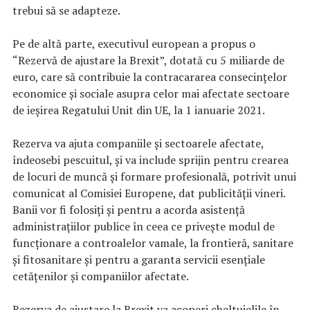
trebui să se adapteze.
Pe de altă parte, executivul european a propus o
“Rezervă de ajustare la Brexit”, dotată cu 5 miliarde de
euro, care să contribuie la contracararea consecinţelor
economice şi sociale asupra celor mai afectate sectoare
de ieşirea Regatului Unit din UE, la 1 ianuarie 2021.
Rezerva va ajuta companiile şi sectoarele afectate,
îndeosebi pescuitul, şi va include sprijin pentru crearea
de locuri de muncă şi formare profesională, potrivit unui
comunicat al Comisiei Europene, dat publicităţii vineri.
Banii vor fi folosiţi şi pentru a acorda asistenţă
administraţiilor publice în ceea ce priveşte modul de
funcţionare a controalelor vamale, la frontieră, sanitare
şi fitosanitare şi pentru a garanta servicii esenţiale
cetăţenilor şi companiilor afectate.
Rezerva de ajustare la Brexit va acoperi cheltuielile în