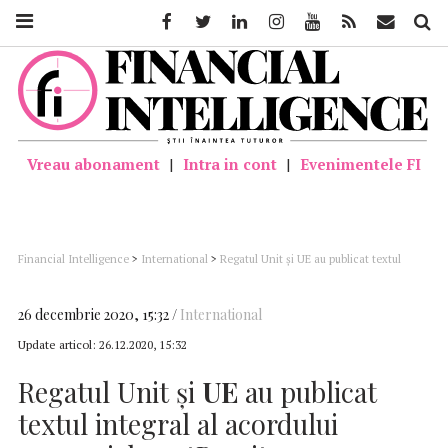
Facebook
Twitter
Linkedin
Instagram
Youtube
Feed
Mail
Căutar
Vreau abonament
|
Intra in cont
|
Evenimentele FI
Financial Intelligence
>
International
>
Regatul Unit şi UE au publicat textul
integral al acordului comercial postBrexit
26 decembrie 2020, 15:32
International
Update articol:
26.12.2020, 15:32
Regatul Unit şi
UE
au publicat
textul integral al acordului