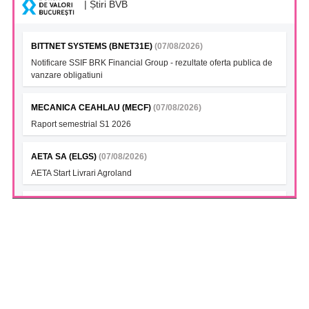
| Știri BVB
BITTNET SYSTEMS (BNET31E)
(07/08/2026)
Notificare SSIF BRK Financial Group - rezultate oferta publica de
vanzare obligatiuni
MECANICA CEAHLAU (MECF)
(07/08/2026)
Raport semestrial S1 2026
AETA SA (ELGS)
(07/08/2026)
AETA Start Livrari Agroland
INTERCAPITAL BET-TRN UCITS ETF (ICBETNETF)
(07/08/2026)
VAN la data 06.08.2026
INTERCAPITAL CROBEX10TR UCITS ETF (ICCROETF)
(07/08/2026)
VAN la data 06.08.2026