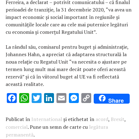
Ferreira, a declarat – potrivit comunicatului – că finalul
perioadei de tranziţie, la 31 decembrie 2020, “va avea un
impact economic şi social important în regiunile şi
comunităţile locale care au cele mai puternice legături
cu economia şi comerţul Regatului Unit”.
La rândul său, comisarul pentru buget şi administraţie,
Johannes Hahn, a apreciat că adaptarea structurală la
noua relaţie cu Regatul Unit “va necesita o ajustare pe
termen lung mult mai mare decât poate oferi această
rezervă” şi că în viitorul buget al UE va fi reflectată
această realitate.
F
W
T
Li
E
M
C
Share
ac
h
w
n
m
es
o
e
at
it
k
ai
se
p
Publicat în
International
și etichetat în
acord
,
Brexit
,
b
s
te
e
l
n
y
comercial
. Pune un semn de carte cu
legătura
permanentă
o
A
.
r
dI
g
Li