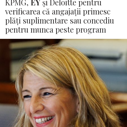
KPMG,
EY
și Deloitte pentru
verificarea că angajații primesc
plăți suplimentare sau concediu
pentru munca peste program