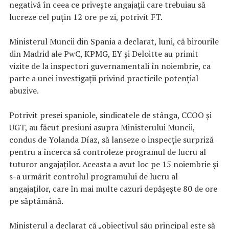
negativă în ceea ce priveşte angajaţii care trebuiau să
lucreze cel puțin 12 ore pe zi, potrivit FT.
Ministerul Muncii din Spania a declarat, luni, că birourile
din Madrid ale PwC, KPMG, EY și Deloitte au primit
vizite de la inspectori guvernamentali în noiembrie, ca
parte a unei investigații privind practicile potențial
abuzive.
Potrivit presei spaniole, sindicatele de stânga, CCOO și
UGT, au făcut presiuni asupra Ministerului Muncii,
condus de Yolanda Díaz, să lanseze o inspecție surpriză
pentru a încerca să controleze programul de lucru al
tuturor angajaților. Aceasta a avut loc pe 15 noiembrie și
s-a urmărit controlul programului de lucru al
angajaților, care în mai multe cazuri depășește 80 de ore
pe săptămână.
Ministerul a declarat că „obiectivul său principal este să