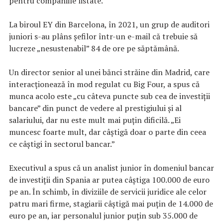
pentru companiile listate.
La biroul EY din Barcelona, în 2021, un grup de auditori
juniori s-au plâns șefilor într-un e-mail că trebuie să
lucreze „nesustenabil” 84 de ore pe săptămână.
Un director senior al unei bănci străine din Madrid, care
interacționează în mod regulat cu Big Four, a spus că
munca acolo este „cu câteva puncte sub cea de investiții
bancare” din punct de vedere al prestigiului și al
salariului, dar nu este mult mai puțin dificilă. „Ei
muncesc foarte mult, dar câştigă doar o parte din ceea
ce câștigi în sectorul bancar.”
Executivul a spus că un analist junior în domeniul bancar
de investiții din Spania ar putea câștiga 100.000 de euro
pe an. În schimb, în diviziile de servicii juridice ale celor
patru mari firme, stagiarii câștigă mai puțin de 14.000 de
euro pe an, iar personalul junior puțin sub 35.000 de