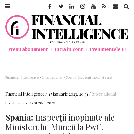
Facebook
Twitter
Linkedin
Instagram
Youtube
Feed
Mail
Căutar
Vreau abonament
|
Intra in cont
|
Evenimentele FI
Financial Intelligence
>
International
>
Spania: Inspecţii inopinate ale
Ministerului Muncii la PwC, KPMG, EY și Deloitte pentru verificarea că angajații
primesc plăți suplimentare sau concediu pentru munca peste program
Financial Intelligence
17 ianuarie 2023, 20:31
International
Update articol:
17.01.2023, 20:31
Spania:
Inspecţii inopinate ale
Ministerului Muncii la PwC,