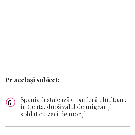
k
p
k
Pe același subiect:
Spania instalează o barieră plutitoare
în Ceuta, după valul de migranți
soldat cu zeci de morți