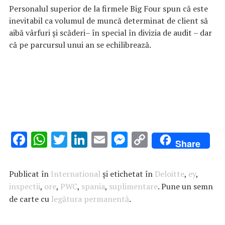
Personalul superior de la firmele Big Four spun că este
inevitabil ca volumul de muncă determinat de client să
aibă vârfuri și scăderi– în special în divizia de audit – dar
că pe parcursul unui an se echilibrează.
F
W
T
Li
E
M
C
Share
ac
h
w
n
m
es
o
e
at
it
k
ai
se
p
Publicat în
International
și etichetat în
Deloitte
,
ey
,
b
s
te
e
l
n
y
inspectii
,
ore
,
PWC
,
spania
,
suplimentare
. Pune un semn
de carte cu
o
A
legătura permanentă
r
dI
g
.
Li
o
p
n
er
n