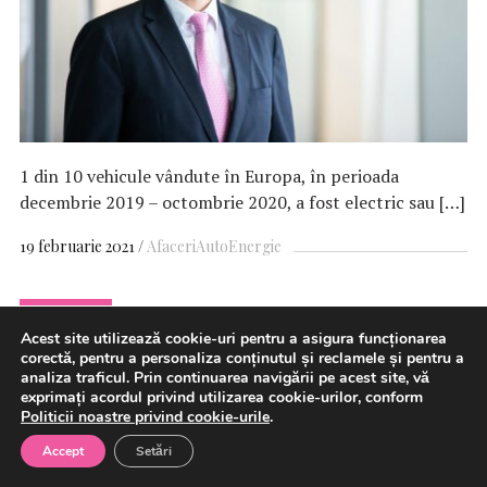
1 din 10 vehicule vândute în Europa, în perioada
decembrie 2019 – octombrie 2020, a fost electric sau […]
19 februarie 2021
Afaceri
Auto
Energie
EXCLUSIV
Acest site utilizează cookie-uri pentru a asigura funcționarea
Mihaela Mitroi, EY:
Modificarea
corectă, pentru a personaliza conținutul și reclamele și pentru a
analiza traficul. Prin continuarea navigării pe acest site, vă
Codului fiscal privind
exprimați acordul privind utilizarea cookie-urilor, conform
Politicii noastre privind cookie-urile
.
jurisdicţiile necooperante era
Accept
Setări
mai mult decât necesară, o veste