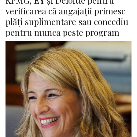
KPMG,
EY
și Deloitte pentru
verificarea că angajații primesc
plăți suplimentare sau concediu
pentru munca peste program