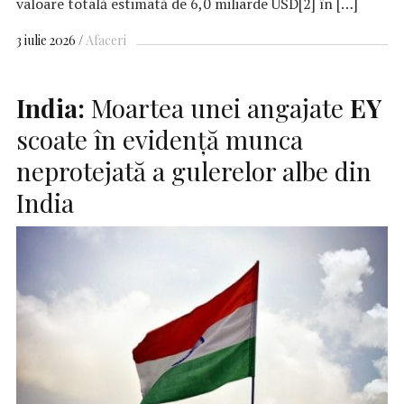
valoare totală estimată de 6,0 miliarde USD[2] în […]
3 iulie 2026
Afaceri
India:
Moartea unei angajate
EY
scoate în evidență munca
neprotejată a gulerelor albe din
India