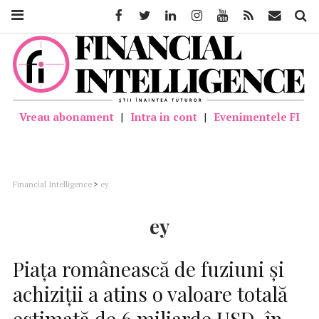
Facebook
Twitter
Linkedin
Instagram
Youtube
Feed
Mail
Căutar
Vreau abonament
|
Intra in cont
|
Evenimentele FI
Financial Intelligence
>
ey
ey
Piața românească de fuziuni și
achiziții a atins o valoare totală
estimată de 6 miliarde USD, în