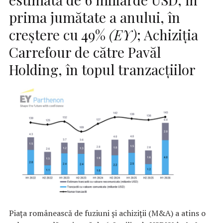
prima jumătate a anului, în
creștere cu 49%
(EY)
; Achiziția
Carrefour de către Pavăl
Holding, în topul tranzacțiilor
Piața românească de fuziuni și achiziții (M&A) a atins o