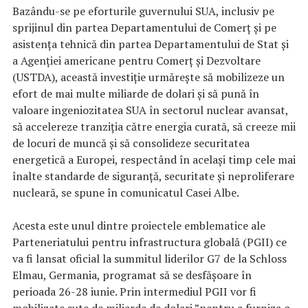
Bazându-se pe eforturile guvernului SUA, inclusiv pe
sprijinul din partea Departamentului de Comerţ şi pe
asistenţa tehnică din partea Departamentului de Stat şi
a Agenţiei americane pentru Comerţ şi Dezvoltare
(USTDA), această investiţie urmăreşte să mobilizeze un
efort de mai multe miliarde de dolari şi să pună în
valoare ingeniozitatea SUA în sectorul nuclear avansat,
să accelereze tranziţia către energia curată, să creeze mii
de locuri de muncă şi să consolideze securitatea
energetică a Europei, respectând în acelaşi timp cele mai
înalte standarde de siguranţă, securitate şi neproliferare
nucleară, se spune în comunicatul Casei Albe.
Acesta este unul dintre proiectele emblematice ale
Parteneriatului pentru infrastructura globală (PGII) ce
va fi lansat oficial la summitul liderilor G7 de la Schloss
Elmau, Germania, programat să se desfăşoare în
perioada 26-28 iunie. Prin intermediul PGII vor fi
mobilizate sute de miliarde de dolari ”pentru a furniza o