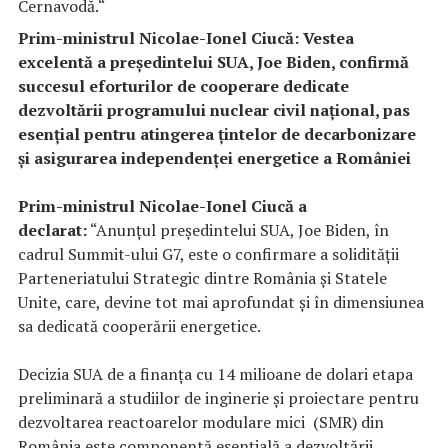
Cernavodă.
“
Prim-ministrul Nicolae-Ionel Ciucă: Vestea
excelentă a președintelui SUA, Joe Biden, confirmă
succesul eforturilor de cooperare dedicate
dezvoltării programului nuclear civil național, pas
esențial pentru atingerea țintelor de decarbonizare
și asigurarea independenței energetice a României
Prim-ministrul Nicolae-Ionel Ciucă a
declarat:
“Anunțul președintelui SUA, Joe Biden, în
cadrul Summit-ului G7, este o confirmare a solidității
Parteneriatului Strategic dintre România și Statele
Unite, care, devine tot mai aprofundat și în dimensiunea
sa dedicată cooperării energetice.
Decizia SUA de a finanța cu 14 milioane de dolari etapa
preliminară a studiilor de inginerie și proiectare pentru
dezvoltarea reactoarelor modulare mici (SMR) din
România este componentă esențială a dezvoltării