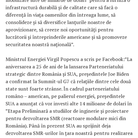
infrastructură durabilă şi de calitate care să facă o
diferenţă în viaţa oamenilor din întreaga lume, să
consolideze şi să diversifice lanţurile noastre de
aprovizionare, să creeze noi oportunităţi pentru
lucrătorii şi întreprinderile americane şi să promoveze
securitatea noastră naţională”.
Ministrul Energiei Virgil Popescu a scris pe Facebook:”
La
aniversarea a 25 de ani de la lansarea Parteneriatului
strategic dintre România și SUA, președintele Joe Biden
a confirmat la Summit-ul G7 că relațiile dintre cele două
state sunt foarte strânse. În cadrul parteneriatului
româno – american, pe palierul energiei, președintele
SUA a anunțat că vor investi alte 14 milioane de dolari în
”Etapa Preliminară a studiilor de inginerie și proiectare
pentru dezvoltarea SMR (reactoare modulare mici din
România). Până în prezent SUA au sprijinit deja
dezvoltarea SMR-urilor în țara noastră pentru realizarea