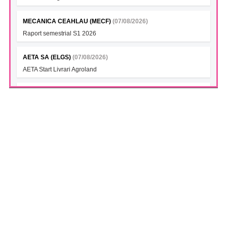
MECANICA CEAHLAU (MECF)
(07/08/2026)
Raport semestrial S1 2026
AETA SA (ELGS)
(07/08/2026)
AETA Start Livrari Agroland
INTERCAPITAL BET-TRN UCITS ETF (ICBETNETF)
(07/08/2026)
VAN la data 06.08.2026
INTERCAPITAL CROBEX10TR UCITS ETF (ICCROETF)
(07/08/2026)
VAN la data 06.08.2026