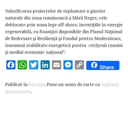
Valorificarea proiectelor de exploatare a gazelor
naturale din zona românească a Mării Negre, cele
deblocate prin noua lege off-shore, investițiile în energie
regenerabilă, cu finanțări disponibile din Planul Național
de Redresare și Reziliență și Fondul pentru Modernizare,
înseamnă stabilitate energetică pentru cetățenii români
și mediul economic național”.
F
W
T
Li
E
M
C
Share
ac
h
w
n
m
es
o
e
at
it
k
ai
se
p
Publicat în
Energie
. Pune un semn de carte cu
legătura
b
s
te
e
l
n
y
permanentă
.
o
A
r
dI
g
Li
o
p
n
er
n
k
p
k