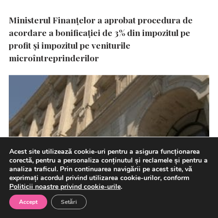
Ministerul Finanțelor a aprobat procedura de
acordare a bonificației de 3% din impozitul pe
profit și impozitul pe veniturile
microîntreprinderilor
Acest site utilizează cookie-uri pentru a asigura funcționarea
corectă, pentru a personaliza conținutul și reclamele și pentru a
analiza traficul. Prin continuarea navigării pe acest site, vă
exprimați acordul privind utilizarea cookie-urilor, conform
Politicii noastre privind cookie-urile
.
Accept
Setări