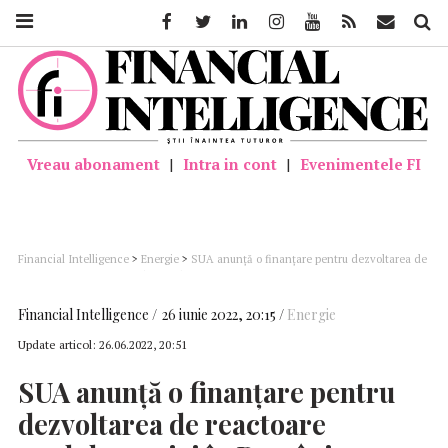
Facebook
Twitter
Linkedin
Instagram
Youtube
Feed
Mail
Căutar
Vreau abonament
|
Intra in cont
|
Evenimentele FI
Financial Intelligence
>
Energie
>
SUA anunţă o finanţare pentru dezvoltarea de
reactoare modulare mici în România; Virgil Popescu: Decarbonizare fără energie
nucleară nu se poate, de aceea sunt foarte importante investițiile pe care le facem
Financial Intelligence
26 iunie 2022, 20:15
Energie
Update articol:
26.06.2022, 20:51
SUA
anunţă o finanţare pentru
dezvoltarea de reactoare