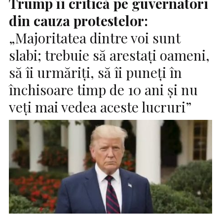
Trump îi critică pe guvernatori
din cauza protestelor:
„Majoritatea dintre voi sunt
slabi; trebuie să arestați oameni,
să îi urmăriți, să îi puneți în
închisoare timp de 10 ani și nu
veți mai vedea aceste lucruri”