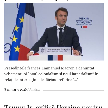
Preşedintele francez Emmanuel Macron a denunţat
vehement joi “noul colonialism şi noul imperialism” în
relaţiile internaţionale, făcând referire […]
8 ianuarie 2026
Analize
Trump Jr. critică Ucraina pentru