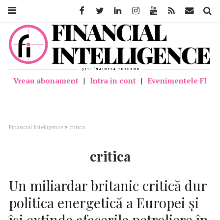
Facebook
Twitter
Linkedin
Instagram
Youtube
Feed
Mail
Căutar
Vreau abonament
|
Intra in cont
|
Evenimentele FI
Financial Intelligence
>
critica
critica
Un miliardar britanic critică dur
politica energetică a Europei și
își extinde afacerile petroliere în